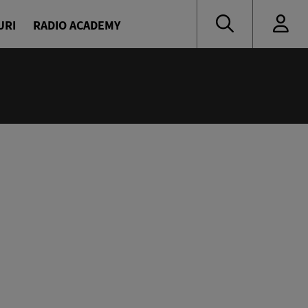
URI
RADIO ACADEMY
:00
ress
escu