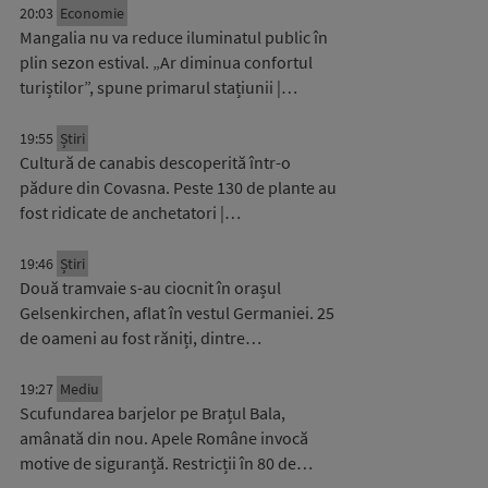
20:03
Economie
Mangalia nu va reduce iluminatul public în
plin sezon estival. „Ar diminua confortul
turiștilor”, spune primarul stațiunii |…
19:55
Știri
Cultură de canabis descoperită într-o
pădure din Covasna. Peste 130 de plante au
fost ridicate de anchetatori |…
19:46
Știri
Două tramvaie s-au ciocnit în orașul
Gelsenkirchen, aflat în vestul Germaniei. 25
de oameni au fost răniți, dintre…
19:27
Mediu
Scufundarea barjelor pe Brațul Bala,
amânată din nou. Apele Române invocă
motive de siguranță. Restricții în 80 de…