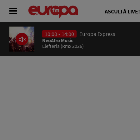
ASCULTĂ LIVE!
10:00 - 14:00
Europa Express
ACASĂ
NeoAfro Music
Elefteria (Rmx 2026)
ȘTIRI
RADIO
CONCURSURI
PODCAST
ASCULTĂ LIVE