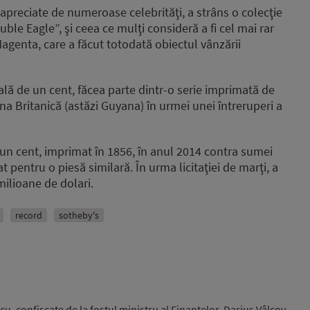
t apreciate de numeroase celebrităţi, a strâns o colecţie
ble Eagle”, şi ceea ce mulţi consideră a fi cel mai rar
genta, care a făcut totodată obiectul vânzării
lă de un cent, făcea parte dintr-o serie imprimată de
a Britanică (astăzi Guyana) în urmei unei întreruperi a
un cent, imprimat în 1856, în anul 2014 contra sumei
 pentru o piesă similară. În urma licitaţiei de marţi, a
milioane de dolari.
record
sotheby's
u, confiscate de la fostul ministru al Finanţelor, Darius Vâlcov,