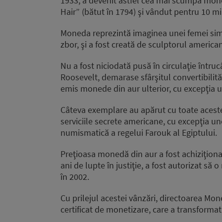
1933, a devenit astfel cea mai scumpă mon
Hair” (bătut în 1794) şi vândut pentru 10 mi
Moneda reprezintă imaginea unei femei simbo
zbor, şi a fost creată de sculptorul ameri
Nu a fost niciodată pusă în circulaţie într
Roosevelt, demarase sfârşitul convertibilit
emis monede din aur ulterior, cu excepţia uno
Câteva exemplare au apărut cu toate acestea
serviciile secrete americane, cu excepţia un
numismatică a regelui Farouk al Egiptului.
Preţioasa monedă din aur a fost achiziţionat
ani de lupte în justiţie, a fost autorizat s
în 2002.
Cu prilejul acestei vânzări, directoarea Mon
certificat de monetizare, care a transforma