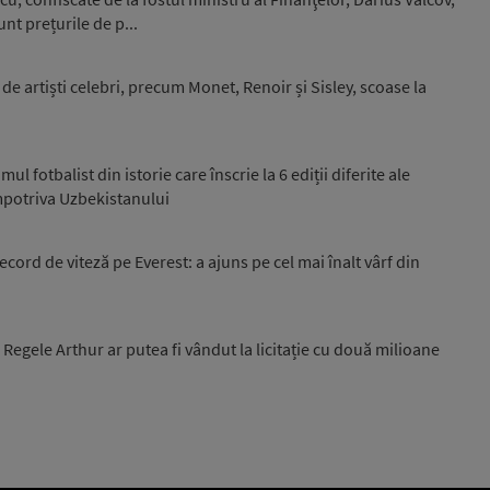
unt prețurile de p...
e artiști celebri, precum Monet, Renoir și Sisley, scoase la
l fotbalist din istorie care înscrie la 6 ediții diferite ale
potriva Uzbekistanului
cord de viteză pe Everest: a ajuns pe cel mai înalt vârf din
egele Arthur ar putea fi vândut la licitație cu două milioane