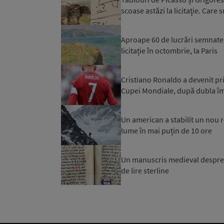
scoase astăzi la licitaţie. Care s
Aproape 60 de lucrări semnate d
licitație în octombrie, la Paris
Cristiano Ronaldo a devenit primu
Cupei Mondiale, după dubla îm
Un american a stabilit un nou re
lume în mai puțin de 10 ore
Un manuscris medieval despre R
de lire sterline