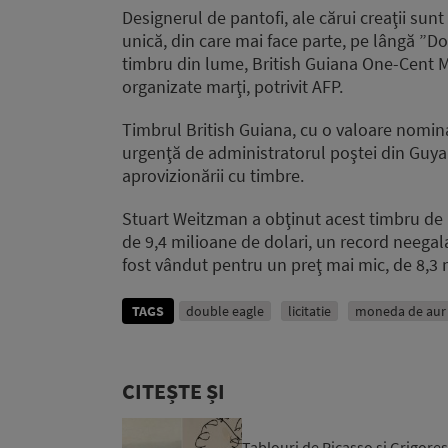
Designerul de pantofi, ale cărui creaţii sun
unică, din care mai face parte, pe lângă ”Dou
timbru din lume, British Guiana One-Cent Ma
organizate marţi, potrivit AFP.
Timbrul British Guiana, cu o valoare nomina
urgenţă de administratorul poştei din Guyan
aprovizionării cu timbre.
Stuart Weitzman a obţinut acest timbru de 
de 9,4 milioane de dolari, un record neegalat
fost vândut pentru un preţ mai mic, de 8,3 
TAGS
double eagle
licitatie
moneda de aur
CITEȘTE ȘI
Tablouri de Picasso și Grigoresc