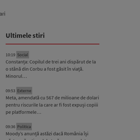
ari
Ultimele stiri
10:19
Social
Constanța: Copilul de trei ani dispărut de la
o stână din Corbu a fost găsit în viață.
Minorul…
09:53
Externe
Meta, amendată cu 567 de milioane de dolari
pentru riscurile la care ar fi fost expuși copiii
pe platformele…
09:36
Politica
Moody’s anunță astăzi dacă România își