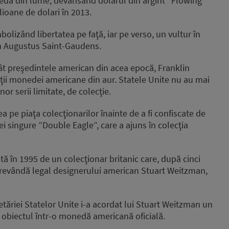
edă din lume, devansând dolarul din argint ”Flowing
lioane de dolari în 2013.
lizând libertatea pe faţă, iar pe verso, un vultur în
can Augustus Saint-Gaudens.
ucât preşedintele american din acea epocă, Franklin
ăţii monedei americane din aur. Statele Unite nu au mai
r serii limitate, de colecţie.
 pe piaţa colecţionarilor înainte de a fi confiscate de
ei singure ”Double Eagle”, care a ajuns în colecţia
ă în 1995 de un colecţionar britanic care, după cinci
ă o revândă legal designerului american Stuart Weitzman,
etăriei Statelor Unite i-a acordat lui Stuart Weitzman un
t obiectul într-o monedă americană oficială.