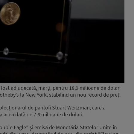
fost adjudecată, marţi, pentru 18,9 milioane de dolari
 Sotheby’s la New York, stabilind un nou record de preţ.
olecţionarul de pantofi Stuart Weitzman, care a
a acea dată de 7,6 milioane de dolari.
ouble Eagle” şi emisă de Monetăria Statelor Unite în