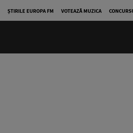
ȘTIRILE EUROPA FM
VOTEAZĂ MUZICA
CONCURS
10:00 - 14
Europa Exp
Sorin Nicul