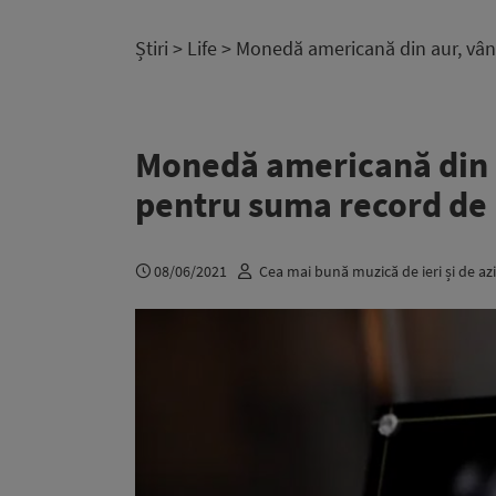
Știri
>
Life
> Monedă americană din aur, vându
Monedă americană din au
pentru suma record de 
08/06/2021
Cea mai bună muzică de ieri și de azi