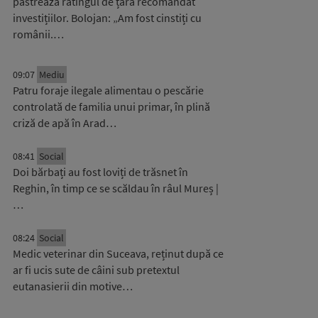
păstrează ratingul de țară recomandat
investițiilor. Bolojan: „Am fost cinstiți cu
românii.…
09:07
Mediu
Patru foraje ilegale alimentau o pescărie
controlată de familia unui primar, în plină
criză de apă în Arad…
08:41
Social
Doi bărbați au fost loviți de trăsnet în
Reghin, în timp ce se scăldau în râul Mureș |
…
08:24
Social
Medic veterinar din Suceava, reținut după ce
ar fi ucis sute de câini sub pretextul
eutanasierii din motive…