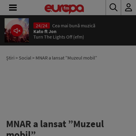
24/24
Cea mai bună muzică
ACASĂ
Kato ft Jon
Turn The Lights Off (efm)
ȘTIRI
RADIO
Știri
>
Social
> MNAR a lansat ”Muzeul mobil”
CONCURSURI
PODCAST
ASCULTĂ
LIVE
MNAR a lansat ”Muzeul
mobil”