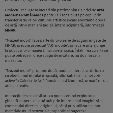
Proiectul recurge la lucrări din patrimoniul Galeriei de
Artă
Modernă Românească
pentru a-i sensibiliza pe copii prin
transferul de valori cultural-artistice locale abordând opera
de artă într-o manieră ludică, interdisciplinară, informează
MNAR
.
”Muzeul mobil” face parte dintr-o serie de acţiuni iniţiate de
MNAR, precum proiectul ”ARTmobile”, prin care arta ajunge
la public într-o manieră mai prietenoasă. Întâlnirea cu arta se
poate petrece în orice spaţiu de învăţare, nu doar în cel al
muzeului.
”Muzeul mobil” propune două module interactive de lucru
cu elevii, unul derulat în şcoală, altul sub forma unei vizite
active în Galeria de Artă Românească Modernă, urmată de un
atelier creativ.
Interacţiunea cu elevii are ca punct central explorarea
ghidată a operei de artă atât prin intermediul imaginii şi al
contactului direct cu originalul, cât şi prin utilizarea unor
materiale multi-senzoriale, capabile să sugereze