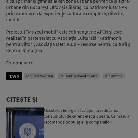
ciclul primar şi gimnazial din zone urbane periferice şi extra-
urbane din Bucureşti, Ilfov şi Călăraşi cu patrimoniul MNAR
prin expunerea la experienţe culturale complexe, diferite,
inedite.
Proiectul ”Muzeul mobil” este cofinanţat de AFCN şi este
realizat în parteneriat cu Asociaţia Culturală “Patrimoniu
pentru Viitor”, Asociaţia MetruCub – resurse pentru cultură şi
Centrul Sintagma.
Foto:mnar.ro
TAGS
copii defavorizati
muzeul national de arta
stiri interne
CITEȘTE ȘI
Ministerul Energiei face apel la reducerea
consumului de curent electric seara. Ce măsuri
recomandă populației și companiilor