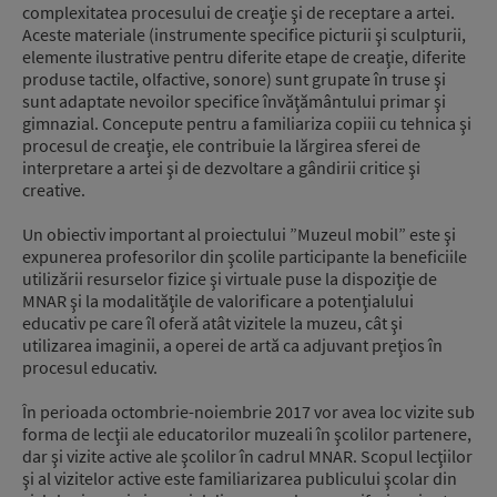
complexitatea procesului de creaţie şi de receptare a artei.
Aceste materiale (instrumente specifice picturii şi sculpturii,
elemente ilustrative pentru diferite etape de creaţie, diferite
produse tactile, olfactive, sonore) sunt grupate în truse şi
sunt adaptate nevoilor specifice învăţământului primar şi
gimnazial. Concepute pentru a familiariza copiii cu tehnica şi
procesul de creaţie, ele contribuie la lărgirea sferei de
interpretare a artei şi de dezvoltare a gândirii critice şi
creative.
Un obiectiv important al proiectului ”Muzeul mobil” este şi
expunerea profesorilor din şcolile participante la beneficiile
utilizării resurselor fizice şi virtuale puse la dispoziţie de
MNAR şi la modalităţile de valorificare a potenţialului
educativ pe care îl oferă atât vizitele la muzeu, cât şi
utilizarea imaginii, a operei de artă ca adjuvant preţios în
procesul educativ.
În perioada octombrie-noiembrie 2017 vor avea loc vizite sub
forma de lecţii ale educatorilor muzeali în şcolilor partenere,
dar şi vizite active ale şcolilor în cadrul MNAR. Scopul lecţiilor
şi al vizitelor active este familiarizarea publicului şcolar din