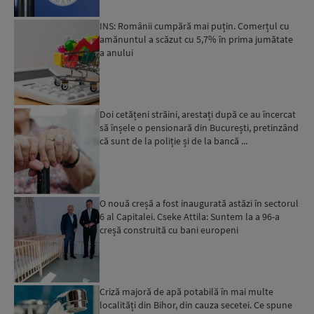
INS: Românii cumpără mai puțin. Comerțul cu
amănuntul a scăzut cu 5,7% în prima jumătate
a anului
Doi cetățeni străini, arestați după ce au încercat
să înșele o pensionară din București, pretinzând
că sunt de la poliție și de la bancă ...
O nouă creșă a fost inaugurată astăzi în sectorul
6 al Capitalei. Cseke Attila: Suntem la a 96-a
creșă construită cu bani europeni
Criză majoră de apă potabilă în mai multe
localități din Bihor, din cauza secetei. Ce spune