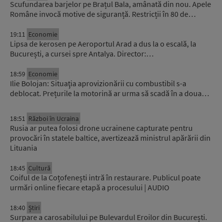
Scufundarea barjelor pe Brațul Bala, amânată din nou. Apele
Române invocă motive de siguranță. Restricții în 80 de…
19:11
Economie
Lipsa de kerosen pe Aeroportul Arad a dus la o escală, la
București, a cursei spre Antalya. Director:…
18:59
Economie
Ilie Bolojan: Situaţia aprovizionării cu combustibil s-a
deblocat. Prețurile la motorină ar urma să scadă în a doua…
18:51
Război în Ucraina
Rusia ar putea folosi drone ucrainene capturate pentru
provocări în statele baltice, avertizează ministrul apărării din
Lituania
18:45
Cultură
Coiful de la Coțofenești intră în restaurare. Publicul poate
urmări online fiecare etapă a procesului | AUDIO
18:40
Știri
Surpare a carosabilului pe Bulevardul Eroilor din București.