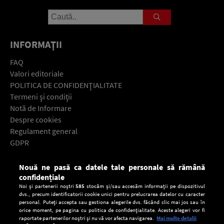
INFORMAŢII
FAQ
Valori editoriale
POLITICA DE CONFIDENŢIALITATE
Termeni şi condiţii
Notă de Informare
Despre cookies
Regulament general
GDPR
Contact
Nouă ne pasă ca datele tale personale să rămână
Descarcă gratuit aplicaţia Europa FM pentru smartphone:
confidențiale
Noi și partenerii noștri
585
stocăm și/sau accesăm informații pe dispozitivul
dvs., precum identificatorii cookie unici pentru prelucrarea datelor cu caracter
personal. Puteți accepta sau gestiona alegerile dvs. făcând clic mai jos sau în
orice moment, pe pagina cu politica de confidențialitate. Aceste alegeri vor fi
raportate partenerilor noștri și nu vă vor afecta navigarea.
Mai multe detalii