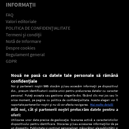
INFORMAŢII
FAQ
Valori editoriale
POLITICA DE CONFIDENŢIALITATE
Termeni şi condiţii
Notă de Informare
Despre cookies
Regulament general
GDPR
Contact
Nouă ne pasă ca datele tale personale să rămână
Descarcă gratuit aplicaţia Europa FM pentru smartphone:
confidențiale
Noi și partenerii noștri
585
stocăm și/sau accesăm informații pe dispozitivul
dvs., precum identificatorii cookie unici pentru prelucrarea datelor cu caracter
personal. Puteți accepta sau gestiona alegerile dvs. făcând clic mai jos sau în
orice moment, pe pagina cu politica de confidențialitate. Aceste alegeri vor fi
raportate partenerilor noștri și nu vă vor afecta navigarea.
Mai multe detalii
Atât noi, cât și partenerii noștri prelucrăm datele pentru a
oferi:
Utilizarea unor date precise de geolocație. Scanarea activă a caracteristicilor
dispozitivului pentru identificare. Stocarea și/sau accesarea informațiilor de pe
un dispozitiv. Publicitate și conținut personalizat, măsurători ale publicității și