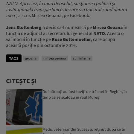
NATO. Apreciez, în mod deosebit, susţinerea politică şi
instituţională transpartinice de care s-a bucurat candidatura
mea”,
a scris Mircea Geoană, pe Facebook.
Jens Stoltenberg
a decis să-l numească pe
Mircea Geoană
în
funcţia de adjunct al secretarului general al
NATO
. Acesta o
va înlocui în funcţie pe
Rose Gottemoeller
, care ocupa
această poziţie din octombrie 2016.
TAGS
geoana
mircea geoana
stiri interne
CITEȘTE ȘI
Doi bărbați au fost loviți de trăsnet în Reghin, în
timp ce se scăldau în râul Mureș
Medic veterinar din Suceava, reținut după ce ar