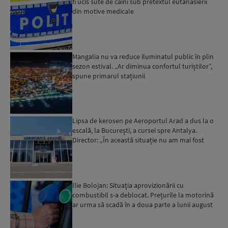
fi ucis sute de câini sub pretextul eutanasierii
din motive medicale
Mangalia nu va reduce iluminatul public în plin
sezon estival. „Ar diminua confortul turiștilor”,
spune primarul stațiunii
Lipsa de kerosen pe Aeroportul Arad a dus la o
escală, la București, a cursei spre Antalya.
Director: „În această situație nu am mai fost
deloc”...
Ilie Bolojan: Situaţia aprovizionării cu
combustibil s-a deblocat. Prețurile la motorină
ar urma să scadă în a doua parte a lunii august