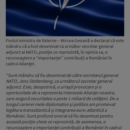
Fostul ministru de Externe – Mircea Geoană a declarat că este
mândru că a fost desemnat ca următor secretar general
adjunct al NATO, poziţie ce reprezintă, în opinia sa, o
recunoaştere a “importanței” contribuții a României în
cadrul Alianţei.
“Sunt mândru să fiu desemnat de către secretarul general
NATO, Jens Stoltenberg, ca următorul secretar general
adjunct. Este, deopotrivă, o uriaşă provocare şi o
oportunitate de a reprezenta interesele Alianţei noastre,
care asigură securitatea a peste 1 miliard de cetăţeni. De-a
lungul carierei mele diplomatice şi politice am promovat
legătura transatlantică şi integrarea euro-atlantică a
României. Sunt profund onorat să fiu desemnat pentru
această poziţie-cheie ce reprezintă, de asemenea, o
recunoaştere a importanţei contribuţii a României în cadrul