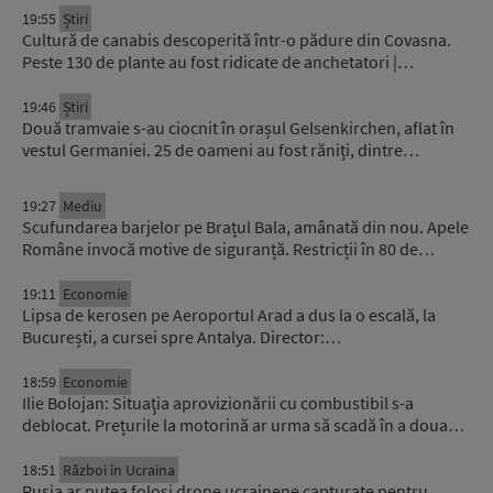
19:55
Știri
Cultură de canabis descoperită într-o pădure din Covasna.
Peste 130 de plante au fost ridicate de anchetatori |…
19:46
Știri
Două tramvaie s-au ciocnit în orașul Gelsenkirchen, aflat în
vestul Germaniei. 25 de oameni au fost răniți, dintre…
19:27
Mediu
Scufundarea barjelor pe Brațul Bala, amânată din nou. Apele
Române invocă motive de siguranță. Restricții în 80 de…
19:11
Economie
Lipsa de kerosen pe Aeroportul Arad a dus la o escală, la
București, a cursei spre Antalya. Director:…
18:59
Economie
Ilie Bolojan: Situaţia aprovizionării cu combustibil s-a
deblocat. Prețurile la motorină ar urma să scadă în a doua…
18:51
Război în Ucraina
Rusia ar putea folosi drone ucrainene capturate pentru