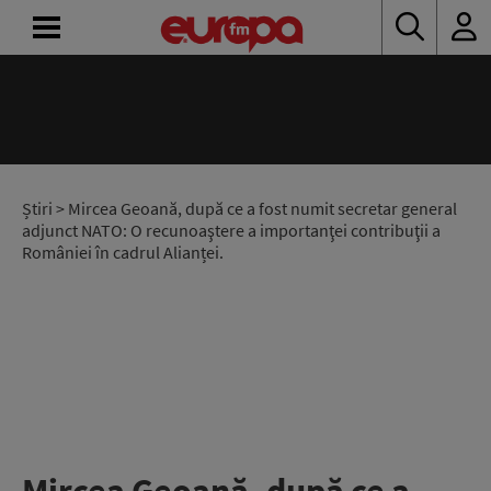
ACASĂ
ȘTIRI
RADIO
Știri
> Mircea Geoană, după ce a fost numit secretar general
adjunct NATO: O recunoaştere a importanţei contribuţii a
României în cadrul Alianței.
CONCURSURI
PODCAST
ASCULTĂ
LIVE