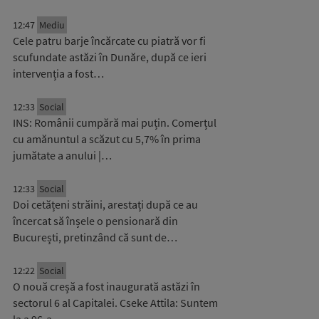
12:47
Mediu
Cele patru barje încărcate cu piatră vor fi
scufundate astăzi în Dunăre, după ce ieri
intervenția a fost…
12:33
Social
INS: Românii cumpără mai puțin. Comerțul
cu amănuntul a scăzut cu 5,7% în prima
jumătate a anului |…
12:33
Social
Doi cetățeni străini, arestați după ce au
încercat să înșele o pensionară din
București, pretinzând că sunt de…
12:22
Social
O nouă creșă a fost inaugurată astăzi în
sectorul 6 al Capitalei. Cseke Attila: Suntem