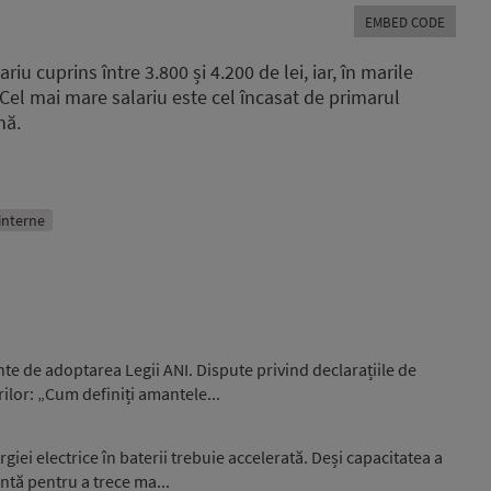
Arrow
EMBED CODE
keys
to
u cuprins între 3.800 și 4.200 de lei, iar, în marile
increase
s. Cel mai mare salariu este cel încasat de primarul
or
nă.
decrease
volume.
 interne
nte de adoptarea Legii ANI. Dispute privind declarațiile de
ilor: „Cum definiți amantele...
giei electrice în baterii trebuie accelerată. Deși capacitatea a
entă pentru a trece ma...