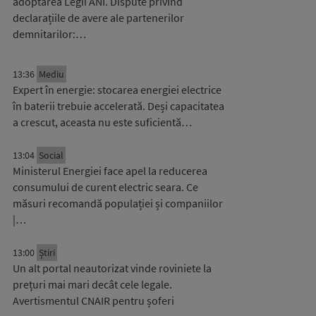
adoptarea Legii ANI. Dispute privind
declarațiile de avere ale partenerilor
demnitarilor:…
13:36
Mediu
Expert în energie: stocarea energiei electrice
în baterii trebuie accelerată. Deși capacitatea
a crescut, aceasta nu este suficientă…
13:04
Social
Ministerul Energiei face apel la reducerea
consumului de curent electric seara. Ce
măsuri recomandă populației și companiilor
|…
13:00
Știri
Un alt portal neautorizat vinde roviniete la
prețuri mai mari decât cele legale.
Avertismentul CNAIR pentru șoferi