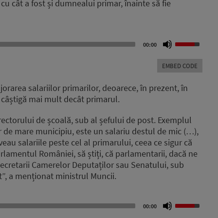
cu cât a fost și dumnealui primar, înainte să fie
Use
00:00
Up/Down
Arrow
EMBED CODE
keys
to
orarea salariilor primarilor, deoarece, în prezent, în
increase
e câștigă mai mult decât primarul.
or
decrease
rectorului de școală, sub al șefului de post. Exemplul
volume.
 de mare municipiu, este un salariu destul de mic (…),
aveau salariile peste cel al primarului, ceea ce sigur că
Parlamentul României, să știți, că parlamentarii, dacă ne
secretarii Camerelor Deputaților sau Senatului, sub
t”, a menționat ministrul Muncii.
Use
00:00
Up/Down