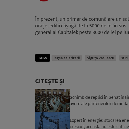
În prezent, un primar de comună are un salari
orașe, edilii câștigă de la 5000 de lei în su
general al Capitalei: peste 8000 de lei pe lu
TAGS
legea salarizarii
olguţa vasilescu
stiri
CITEȘTE ȘI
Schimb de replici în Senat înai
avere ale partenerilor demnitar
Expert în energie: stocarea ener
crescut, aceasta nu este sufici