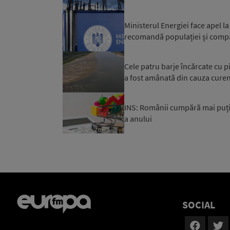
Ministerul Energiei face apel 
recomandă populației și compa
Cele patru barje încărcate cu pi
a fost amânată din cauza curenț
INS: Românii cumpără mai puți
a anului
SOCIAL