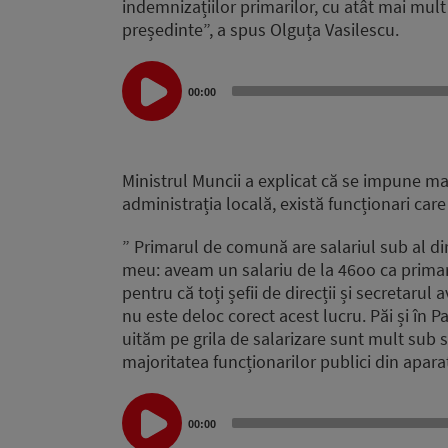
indemnizațiilor primarilor, cu atât mai mult 
președinte”, a spus Olguța Vasilescu.
Audio
00:00
Player
Ministrul Muncii a explicat că se impune maj
administrația locală, există funcționari car
” Primarul de comună are salariul sub al di
meu: aveam un salariu de la 46oo ca primar
pentru că toți șefii de direcții și secretarul 
nu este deloc corect acest lucru. Păi și în 
uităm pe grila de salarizare sunt mult sub 
majoritatea funcționarilor publici din apara
Audio
Player
00:00