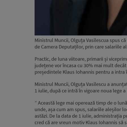
Ministrul Muncii, Olguța Vasilescua spus că 
de Camera Deputaților, prin care salariile a
Practic, de luna viitoare, primarii și viceprima
județene vor încasa cu 30% mai mult decât 
președintele Klaus Iohannis pentru a intra î
Ministrul Muncii, Olguța Vasilescu a anunțat 
1 iulie, după ce intră în vigoare noua lege a s
” Această lege mai operează timp de o lună-d
unde, așa cum am spus, salariile aleșilor lo
astăzi. De la data de 1 iulie, administrația p
cred că are vreun motiv Klaus Iohannis să 