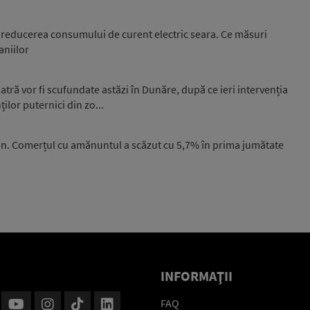
la reducerea consumului de curent electric seara. Ce măsuri
niilor
atră vor fi scufundate astăzi în Dunăre, după ce ieri intervenția
ilor puternici din zo...
n. Comerțul cu amănuntul a scăzut cu 5,7% în prima jumătate
INFORMAŢII
FAQ