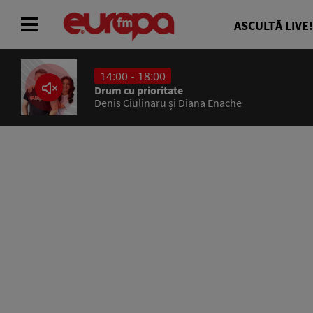
ASCULTĂ LIVE!
14:00 - 18:00
ACASĂ
Drum cu prioritate
Denis Ciulinaru și Diana Enache
ȘTIRI
RADIO
CONCURSURI
PODCAST
ASCULTĂ LIVE