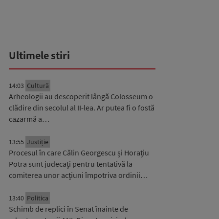
Ultimele stiri
14:03
Cultură
Arheologii au descoperit lângă Colosseum o
clădire din secolul al II-lea. Ar putea fi o fostă
cazarmă a…
13:55
Justiție
Procesul în care Călin Georgescu și Horațiu
Potra sunt judecați pentru tentativă la
comiterea unor acțiuni împotriva ordinii…
13:40
Politica
Schimb de replici în Senat înainte de