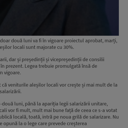
doar două luni va fi în vigoare proiectul aprobat, marți,
leșilor locali sunt majorate cu 30%.
rii, dar și președinții și vicepreședinții de consilii
în prezent. Legea trebuie promulgată însă de
n vigoare.
că veniturile aleșilor locali vor crește și mai mult de la
alarizării.
ouă luni, până la apariția legii salarizării unitare,
cali vor fi mult, mult mai bune față de ceea ce s-a votat
ublică locală, toată, intră pe noua grilă de salarizare. Nu
se opună la o lege care prevede creșterea