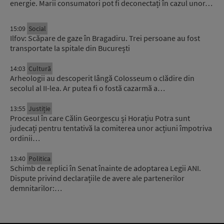
energie. Marii consumatori pot fi deconectați în cazul unor…
15:09
Social
Ilfov: Scăpare de gaze în Bragadiru. Trei persoane au fost
transportate la spitale din București
14:03
Cultură
Arheologii au descoperit lângă Colosseum o clădire din
secolul al II-lea. Ar putea fi o fostă cazarmă a…
13:55
Justiție
Procesul în care Călin Georgescu și Horațiu Potra sunt
judecați pentru tentativă la comiterea unor acțiuni împotriva
ordinii…
13:40
Politica
Schimb de replici în Senat înainte de adoptarea Legii ANI.
Dispute privind declarațiile de avere ale partenerilor
demnitarilor:…