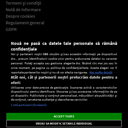
Termeni şi condiţii
Notă de Informare
Despre cookies
Regulament general
GDPR
Contact
Nouă ne pasă ca datele tale personale să rămână
Descarcă gratuit aplicaţia Europa FM pentru smartphone:
confidențiale
Noi și partenerii noștri
585
stocăm și/sau accesăm informații pe dispozitivul
dvs., precum identificatorii cookie unici pentru prelucrarea datelor cu caracter
personal. Puteți accepta sau gestiona alegerile dvs. făcând clic mai jos sau în
orice moment, pe pagina cu politica de confidențialitate. Aceste alegeri vor fi
raportate partenerilor noștri și nu vă vor afecta navigarea.
Mai multe detalii
Atât noi, cât și partenerii noștri prelucrăm datele pentru a
oferi:
Utilizarea unor date precise de geolocație. Scanarea activă a caracteristicilor
dispozitivului pentru identificare. Stocarea și/sau accesarea informațiilor de pe
un dispozitiv. Publicitate și conținut personalizat, măsurători ale publicității și
de conținut, cercetarea audienței și dezvoltarea serviciilor.
Setări:
Listă parteneri (furnizori)
Ascultă Europa FM în aplicație
Dark
×
Instalează
Radio live, podcasturi, știri și alerte
ACCEPT TOATE
Mode
importante.
VREAU SA MODIFIC SETARILE INDIVIDUAL
CONFIDENŢIALITATE