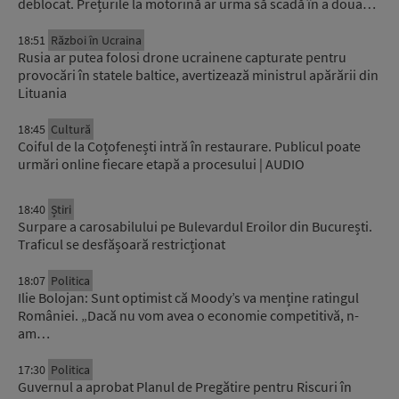
deblocat. Prețurile la motorină ar urma să scadă în a doua…
18:51
Război în Ucraina
Rusia ar putea folosi drone ucrainene capturate pentru
provocări în statele baltice, avertizează ministrul apărării din
Lituania
18:45
Cultură
Coiful de la Coțofenești intră în restaurare. Publicul poate
urmări online fiecare etapă a procesului | AUDIO
18:40
Știri
Surpare a carosabilului pe Bulevardul Eroilor din București.
Traficul se desfășoară restricționat
18:07
Politica
Ilie Bolojan: Sunt optimist că Moody’s va menține ratingul
României. „Dacă nu vom avea o economie competitivă, n-
am…
17:30
Politica
Guvernul a aprobat Planul de Pregătire pentru Riscuri în