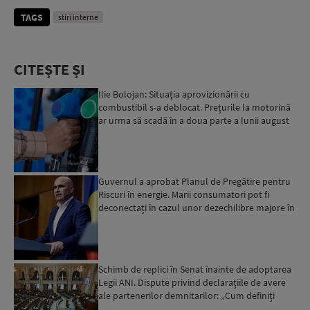
TAGS
stiri interne
CITEȘTE ȘI
Ilie Bolojan: Situaţia aprovizionării cu
combustibil s-a deblocat. Prețurile la motorină
ar urma să scadă în a doua parte a lunii august
Guvernul a aprobat Planul de Pregătire pentru
Riscuri în energie. Marii consumatori pot fi
deconectați în cazul unor dezechilibre majore în
sistemul e...
Schimb de replici în Senat înainte de adoptarea
Legii ANI. Dispute privind declarațiile de avere
ale partenerilor demnitarilor: „Cum definiți
amantele...