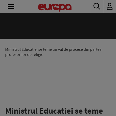
ACASĂ
ȘTIRI
RADIO
Ministrul Educatiei se teme un val de procese din partea
profesorilor de religie
CONCURSURI
PODCAST
ASCULTĂ
LIVE
Ministrul Educatiei se teme