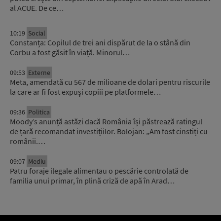
al ACUE. De ce…
10:19
Social
Constanța: Copilul de trei ani dispărut de la o stână din
Corbu a fost găsit în viață. Minorul…
09:53
Externe
Meta, amendată cu 567 de milioane de dolari pentru riscurile
la care ar fi fost expuși copiii pe platformele…
09:36
Politica
Moody’s anunță astăzi dacă România își păstrează ratingul
de țară recomandat investițiilor. Bolojan: „Am fost cinstiți cu
românii.…
09:07
Mediu
Patru foraje ilegale alimentau o pescărie controlată de
familia unui primar, în plină criză de apă în Arad…