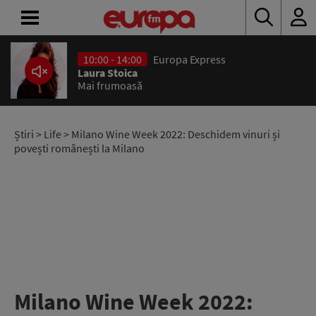
10:00 - 14:00
Europa Express
ACASĂ
Laura Stoica
Mai frumoasă
ȘTIRI
RADIO
Știri
>
Life
> Milano Wine Week 2022: Deschidem vinuri și
povești românești la Milano
CONCURSURI
PODCAST
ASCULTĂ
LIVE
Milano Wine Week 2022: