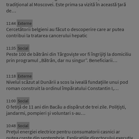
tradițional al Moscovei. Este prima sa vizită în această țară
de…
11:44
Externe
Cercetătorii belgieni au făcut o descoperire care ar putea
contribui la tratarea cancerului hepatic
11:35
Social
Peste 100 de bătrâni din Târgoviște vor fi îngrijiți la domiciliu
prin programul „Bătrân, dar nu singur”. Beneficiarii…
11:18
Externe
Nivelul scăzut al Dunării a scos la iveală fundațiile unui pod
roman construit la ordinul împăratului Constantin I,…
11:00
Social
O fetiță de 11 ani din Bacău a dispărut de trei zile. Polițiști,
jandarmi, pompieri și voluntari s-au…
10:48
Social
Prețul energiei electrice pentru consumatorii casnici ar
putea crește din septembrie. Explicațiile directorului executiv