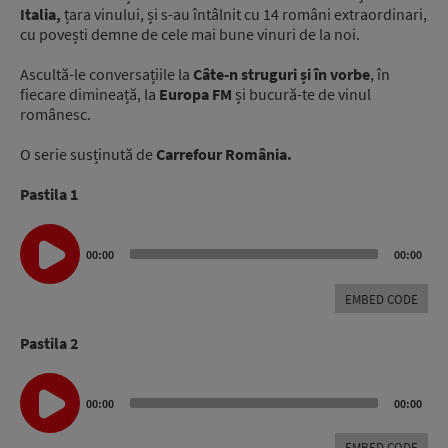
Italia,
țara vinului, și s-au întâlnit cu 14 români extraordinari,
cu povești demne de cele mai bune vinuri de la noi.
Ascultă-le conversațiile la
Câte-n struguri și în vorbe
, în
fiecare dimineață, la
Europa FM
și bucură-te de vinul
românesc.
O serie susținută de
Carrefour România.
Pastila 1
Audio
Player
00:00
00:00
EMBED CODE
Pastila 2
Audio
Player
00:00
00:00
EMBED CODE