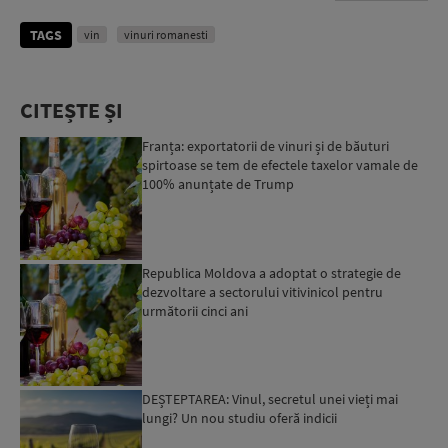
TAGS
vin
vinuri romanesti
CITEȘTE ȘI
Franța: exportatorii de vinuri și de băuturi
spirtoase se tem de efectele taxelor vamale de
100% anunțate de Trump
Republica Moldova a adoptat o strategie de
dezvoltare a sectorului vitivinicol pentru
următorii cinci ani
DEȘTEPTAREA: Vinul, secretul unei vieți mai
lungi? Un nou studiu oferă indicii