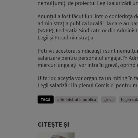
nemulţumiţi de proiectul Legii salarizării uni
Anunţul a fost făcut luni într-o conferinţă 
administraţia publică locală”, la care au par
(SNFP), Federaţia Sindicatelor din Administ
Legii şi Proadministraţia.
Potrivit acestora, sindicaliştii sunt nemulţum
salarizare pentru personalul angajat în Admin
miercuri angajaţii vor intra în grevă, oprind
Ulterior, aceştia vor organiza un miting în 
Legii salarizării în plenul Comisiei pentru m
TAGS
administratia publica
greva
legea sala
CITEȘTE ȘI