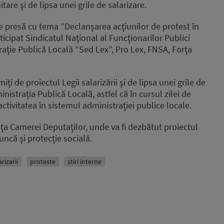
tare şi de lipsa unei grile de salarizare.
de presă cu tema ”Declanşarea acţiunilor de protest în
ticipat Sindicatul Naţional al Funcţionarilor Publici
raţie Publică Locală ”Sed Lex”, Pro Lex, FNSA, Forţa
iţi de proiectul Legii salarizării şi de lipsa unei grile de
istraţia Publică Locală, astfel că în cursul zilei de
 activitatea în sistemul administraţiei publice locale.
faţa Camerei Deputaţilor, unde va fi dezbătut proiectul
uncă şi protecţie socială.
rizarii
proteste
stiri interne