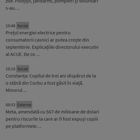
zile. Polițiști, jandarmi, pompieri și voluntari
s-au…
10:48
Social
Prețul energiei electrice pentru
consumatorii casnici ar putea crește din
septembrie. Explicațiile directorului executiv
al ACUE. De ce…
10:19
Social
Constanța: Copilul de trei ani dispărut de la
o stână din Corbu a fost găsit în viață.
Minorul…
09:53
Externe
Meta, amendată cu 567 de milioane de dolari
pentru riscurile la care ar fi fost expuși copiii
pe platformele…