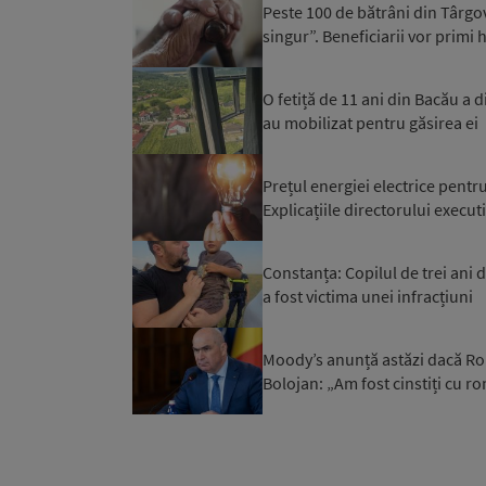
Peste 100 de bătrâni din Târgovi
singur”. Beneficiarii vor primi h
O fetiță de 11 ani din Bacău a di
au mobilizat pentru găsirea ei
Prețul energiei electrice pentr
Explicațiile directorului execut
Constanța: Copilul de trei ani d
a fost victima unei infracțiuni
Moody’s anunță astăzi dacă Rom
Bolojan: „Am fost cinstiți cu r