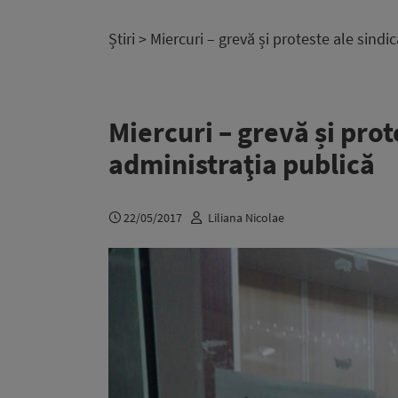
Știri
> Miercuri – grevă și proteste ale sindi
Miercuri – grevă și prot
administraţia publică
22/05/2017
Liliana Nicolae