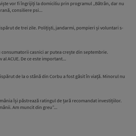
ște vor fi îngrijiți la domiciliu prin programul „Bătrân, dar nu
rană, consiliere psi...
spărut de trei zile. Polițiști, jandarmi, pompieri și voluntari s-
u consumatorii casnici ar putea crește din septembrie.
iv al ACUE. De ce este important...
ispărut de la o stână din Corbu a fost găsit în viață. Minorul nu
ânia își păstrează ratingul de țară recomandat investițiilor.
omânii. Am muncit din greu”...