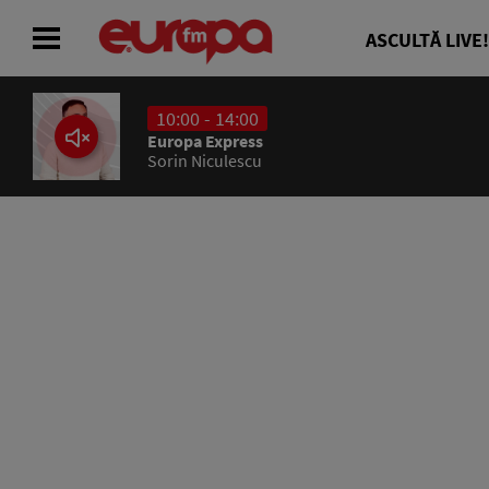
ASCULTĂ LIVE!
10:00 - 14:00
ACASĂ
Europa Express
Sorin Niculescu
ȘTIRI
RADIO
CONCURSURI
PODCAST
ASCULTĂ LIVE