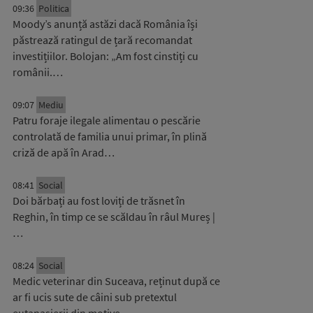
09:36
Politica
Moody’s anunță astăzi dacă România își
păstrează ratingul de țară recomandat
investițiilor. Bolojan: „Am fost cinstiți cu
românii.…
09:07
Mediu
Patru foraje ilegale alimentau o pescărie
controlată de familia unui primar, în plină
criză de apă în Arad…
08:41
Social
Doi bărbați au fost loviți de trăsnet în
Reghin, în timp ce se scăldau în râul Mureș |
…
08:24
Social
Medic veterinar din Suceava, reținut după ce
ar fi ucis sute de câini sub pretextul