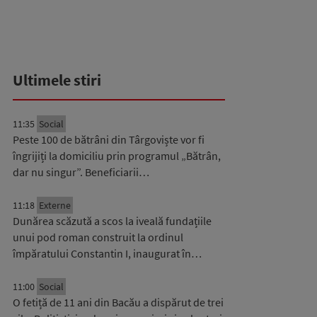
Ultimele stiri
11:35
Social
Peste 100 de bătrâni din Târgoviște vor fi
îngrijiți la domiciliu prin programul „Bătrân,
dar nu singur”. Beneficiarii…
11:18
Externe
Dunărea scăzută a scos la iveală fundațiile
unui pod roman construit la ordinul
împăratului Constantin I, inaugurat în…
11:00
Social
O fetiță de 11 ani din Bacău a dispărut de trei