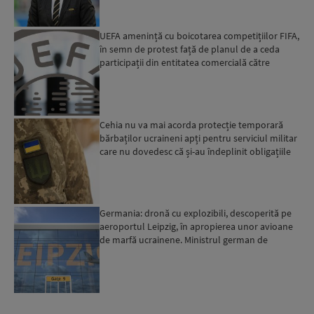
UEFA amenință cu boicotarea competițiilor FIFA,
în semn de protest față de planul de a ceda
participații din entitatea comercială către
investitori pr...
Cehia nu va mai acorda protecție temporară
bărbaților ucraineni apți pentru serviciul militar
care nu dovedesc că și-au îndeplinit obligațiile
militar...
Germania: dronă cu explozibili, descoperită pe
aeroportul Leipzig, în apropierea unor avioane
de marfă ucrainene. Ministrul german de
Interne: „Avem d...