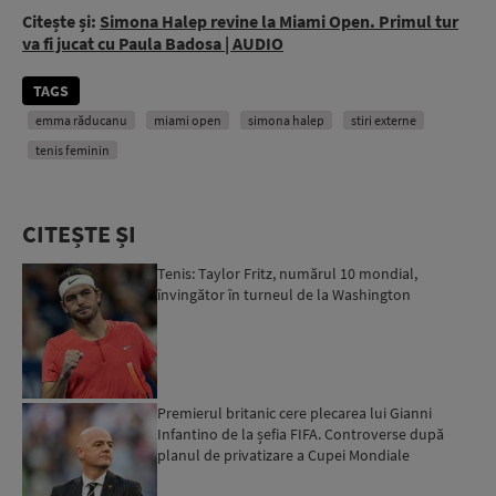
Citește și:
Simona Halep revine la Miami Open. Primul tur
va fi jucat cu Paula Badosa | AUDIO
TAGS
emma răducanu
miami open
simona halep
stiri externe
tenis feminin
CITEȘTE ȘI
Tenis: Taylor Fritz, numărul 10 mondial,
învingător în turneul de la Washington
Premierul britanic cere plecarea lui Gianni
Infantino de la șefia FIFA. Controverse după
planul de privatizare a Cupei Mondiale