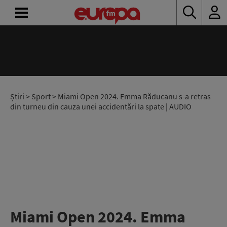
ACASĂ
ȘTIRI
RADIO
Știri
>
Sport
> Miami Open 2024. Emma Răducanu s-a retras
din turneu din cauza unei accidentări la spate | AUDIO
CONCURSURI
PODCAST
ASCULTĂ
LIVE
Miami Open 2024. Emma