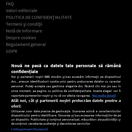
FAQ
Valori editoriale
POLITICA DE CONFIDENŢIALITATE
Termeni şi condiţii
Notă de Informare
Despre cookies
Regulament general
GDPR
Contact
Nouă ne pasă ca datele tale personale să rămână
Descarcă gratuit aplicaţia Europa FM pentru smartphone:
confidențiale
Noi și partenerii noștri
585
stocăm și/sau accesăm informații pe dispozitivul
dvs., precum identificatorii cookie unici pentru prelucrarea datelor cu caracter
personal. Puteți accepta sau gestiona alegerile dvs. făcând clic mai jos sau în
orice moment, pe pagina cu politica de confidențialitate. Aceste alegeri vor fi
raportate partenerilor noștri și nu vă vor afecta navigarea.
Mai multe detalii
Atât noi, cât și partenerii noștri prelucrăm datele pentru a
oferi:
Utilizarea unor date precise de geolocație. Scanarea activă a caracteristicilor
dispozitivului pentru identificare. Stocarea și/sau accesarea informațiilor de pe
un dispozitiv. Publicitate și conținut personalizat, măsurători ale publicității și
de conținut, cercetarea audienței și dezvoltarea serviciilor.
Setări:
Listă parteneri (furnizori)