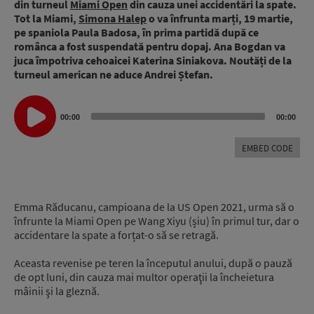
din turneul
Miami Open
din cauza unei accidentări la spate.
Tot la Miami,
Simona Halep
o va înfrunta marți, 19 martie,
pe spaniola Paula Badosa, în prima partidă după ce
românca a fost suspendată pentru dopaj. Ana Bogdan va
juca împotriva cehoaicei Katerina Siniakova. Noutăți de la
turneul american ne aduce Andrei Ștefan.
Audio
00:00
00:00
Player
EMBED CODE
Emma Răducanu, campioana de la US Open 2021, urma să o
înfrunte la Miami Open pe Wang Xiyu (șiu) în primul tur, dar o
accidentare la spate a forțat-o să se retragă.
Aceasta revenise pe teren la începutul anului, după o pauză
de opt luni, din cauza mai multor operaţii la încheietura
mâinii şi la gleznă.