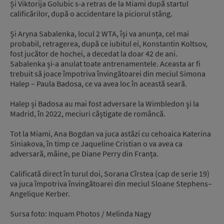
Și Viktorija Golubic s-a retras de la Miami după startul
calificărilor, după o accidentare la piciorul stâng.
Și Aryna Sabalenka, locul 2 WTA, își va anunța, cel mai
probabil, retragerea, după ce iubitul ei, Konstantin Koltsov,
fost jucător de hochei, a decedat la doar 42 de ani.
Sabalenka și-a anulat toate antrenamentele. Aceasta ar fi
trebuit să joace împotriva învingătoarei din meciul Simona
Halep – Paula Badosa, ce va avea loc în această seară.
Halep și Badosa au mai fost adversare la Wimbledon şi la
Madrid, în 2022, meciuri câștigate de româncă.
Tot la Miami, Ana Bogdan va juca astăzi cu cehoaica Katerina
Siniakova, în timp ce Jaqueline Cristian o va avea ca
adversară, mâine, pe Diane Perry din Franța.
Calificată direct în turul doi, Sorana Cîrstea (cap de serie 19)
va juca împotriva învingătoarei din meciul Sloane Stephens–
Angelique Kerber.
Sursa foto: Inquam Photos / Melinda Nagy