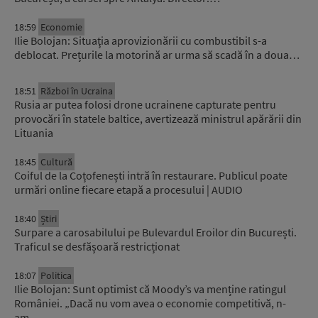
18:59
Economie
Ilie Bolojan: Situaţia aprovizionării cu combustibil s-a
deblocat. Prețurile la motorină ar urma să scadă în a doua…
18:51
Război în Ucraina
Rusia ar putea folosi drone ucrainene capturate pentru
provocări în statele baltice, avertizează ministrul apărării din
Lituania
18:45
Cultură
Coiful de la Coțofenești intră în restaurare. Publicul poate
urmări online fiecare etapă a procesului | AUDIO
18:40
Știri
Surpare a carosabilului pe Bulevardul Eroilor din București.
Traficul se desfășoară restricționat
18:07
Politica
Ilie Bolojan: Sunt optimist că Moody’s va menține ratingul
României. „Dacă nu vom avea o economie competitivă, n-
am…