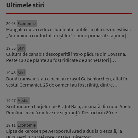
Ultimele stiri
20:03
Economie
Mangalia nu va reduce iluminatul public în plin sezon estival.
„Ar diminua confortul turiștilor”, spune primarul stațiunii |…
19:55
Știri
Cultură de canabis descoperită într-o pădure din Covasna.
Peste 130 de plante au fost ridicate de anchetatori |…
19:46
Știri
Două tramvaie s-au ciocnit în orașul Gelsenkirchen, aflat în
vestul Germaniei. 25 de oameni au fost răniți, dintre…
19:27
Mediu
Scufundarea barjelor pe Brațul Bala, amânată din nou. Apele
Române invocă motive de siguranță. Restricții în 80 de…
19:11
Economie
Lipsa de kerosen pe Aeroportul Arad a dus la o escală, la
București, a cursei spre Antalya. Director:…