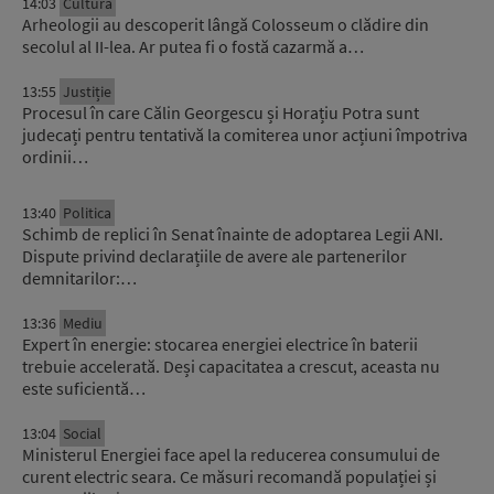
14:03
Cultură
Arheologii au descoperit lângă Colosseum o clădire din
secolul al II-lea. Ar putea fi o fostă cazarmă a…
13:55
Justiție
Procesul în care Călin Georgescu și Horațiu Potra sunt
judecați pentru tentativă la comiterea unor acțiuni împotriva
ordinii…
13:40
Politica
Schimb de replici în Senat înainte de adoptarea Legii ANI.
Dispute privind declarațiile de avere ale partenerilor
demnitarilor:…
13:36
Mediu
Expert în energie: stocarea energiei electrice în baterii
trebuie accelerată. Deși capacitatea a crescut, aceasta nu
este suficientă…
13:04
Social
Ministerul Energiei face apel la reducerea consumului de
curent electric seara. Ce măsuri recomandă populației și