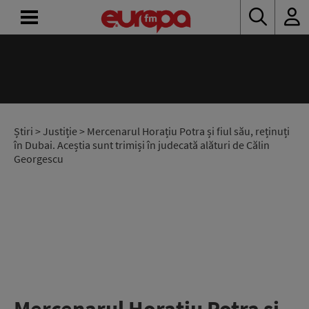
ACASĂ
ȘTIRI
RADIO
Știri
>
Justiție
> Mercenarul Horațiu Potra și fiul său, reținuți
în Dubai. Aceștia sunt trimiși în judecată alături de Călin
Georgescu
CONCURSURI
PODCAST
ASCULTĂ
LIVE