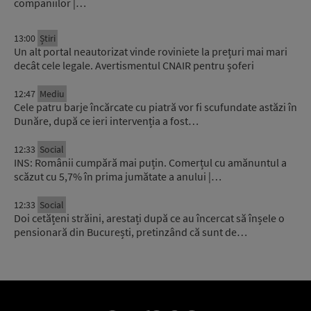
companiilor |…
13:00
Știri
Un alt portal neautorizat vinde roviniete la prețuri mai mari
decât cele legale. Avertismentul CNAIR pentru șoferi
12:47
Mediu
Cele patru barje încărcate cu piatră vor fi scufundate astăzi în
Dunăre, după ce ieri intervenția a fost…
12:33
Social
INS: Românii cumpără mai puțin. Comerțul cu amănuntul a
scăzut cu 5,7% în prima jumătate a anului |…
12:33
Social
Doi cetățeni străini, arestați după ce au încercat să înșele o
pensionară din București, pretinzând că sunt de…