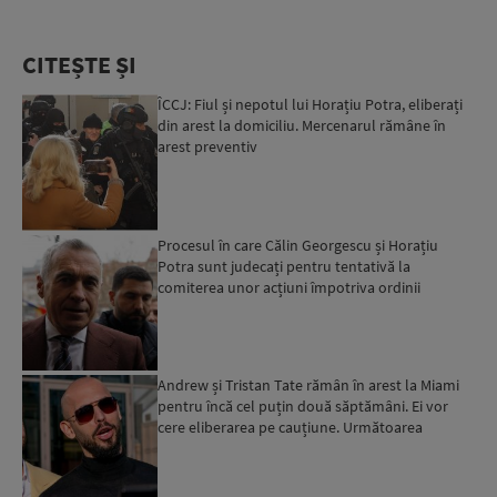
CITEȘTE ȘI
ÎCCJ: Fiul și nepotul lui Horațiu Potra, eliberați
din arest la domiciliu. Mercenarul rămâne în
arest preventiv
Procesul în care Călin Georgescu și Horațiu
Potra sunt judecați pentru tentativă la
comiterea unor acțiuni împotriva ordinii
constituționale poate înc...
Andrew și Tristan Tate rămân în arest la Miami
pentru încă cel puțin două săptămâni. Ei vor
cere eliberarea pe cauțiune. Următoarea
audiere are loc pe...