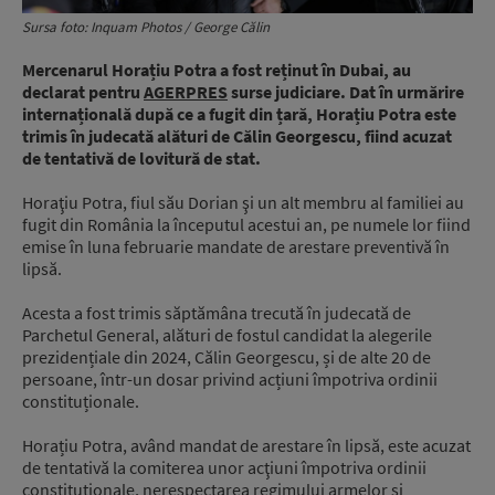
Sursa foto: Inquam Photos / George Călin
Mercenarul Horațiu Potra a fost reținut în Dubai, au
declarat pentru
AGERPRES
surse judiciare. Dat în urmărire
internațională după ce a fugit din țară, Horațiu Potra este
trimis în judecată alături de Călin Georgescu, fiind acuzat
de tentativă de lovitură de stat.
Horaţiu Potra, fiul său Dorian şi un alt membru al familiei au
fugit din România la începutul acestui an, pe numele lor fiind
emise în luna februarie mandate de arestare preventivă în
lipsă.
Acesta a fost trimis săptămâna trecută în judecată de
Parchetul General, alături de fostul candidat la alegerile
prezidențiale din 2024, Călin Georgescu, și de alte 20 de
persoane, într-un dosar privind acțiuni împotriva ordinii
constituționale.
Horațiu Potra, având mandat de arestare în lipsă, este acuzat
de tentativă la comiterea unor acţiuni împotriva ordinii
constituţionale, nerespectarea regimului armelor şi