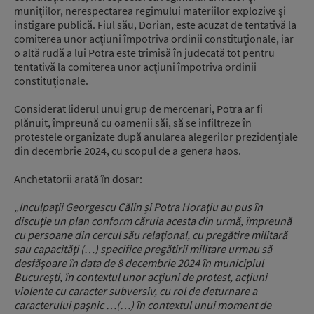
muniţiilor, nerespectarea regimului materiilor explozive și
instigare publică. Fiul său, Dorian, este acuzat de tentativă la
comiterea unor acţiuni împotriva ordinii constituţionale, iar
o altă rudă a lui Potra este trimisă în judecată tot pentru
tentativă la comiterea unor acţiuni împotriva ordinii
constituţionale.
Considerat liderul unui grup de mercenari, Potra ar fi
plănuit, împreună cu oamenii săi, să se infiltreze în
protestele organizate după anularea alegerilor prezidențiale
din decembrie 2024, cu scopul de a genera haos.
Anchetatorii arată în dosar:
„Inculpaţii Georgescu Călin şi Potra Horaţiu au pus în
discuţie un plan conform căruia acesta din urmă, împreună
cu persoane din cercul său relaţional, cu pregătire militară
sau capacităţi (…) specifice pregătirii militare urmau să
desfăşoare în data de 8 decembrie 2024 în municipiul
Bucureşti, în contextul unor acţiuni de protest, acţiuni
violente cu caracter subversiv, cu rol de deturnare a
caracterului paşnic …(…) în contextul unui moment de