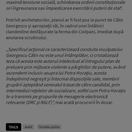
maximă tensiune socială, schimbarea ordinii constituţionale
ori îngreunarea sau împiedicarea exercitării puterii de stat
”.
Potrivit anchetatorilor, planul ar fi fost pus la punct de Călin
Georgescu și apropiații săi, în cadrul unei întâlniri
clandestine desfășurate la ferma din Ciolpani, imediat după
anularea scrutinului.
„Specificul acţional ce caracterizează conduita inculpatului
Georgescu Călin nu este unul întâmplător, ci cristalizează
teza că acesta este autorul intelectual al întregului plan de
preluare prin mijloace violente a pârghiilor de putere, având
ascendent inclusiv asupra lui Potra Horaţiu, acesta
îndeplinind negreşit şi întocmai dispoziţiile sale, membrii
grupării aşteptând semnalul trasat de către candidat, prin
intermediul reţelelor de socializare, astfel cum Potra Horaţiu
le-a transmis pe grupurile de mesagerie electronică
relevante (DRC şi RALF)”,
mai arată procurorii în dosar.
TAGS
arest
horatiu potra