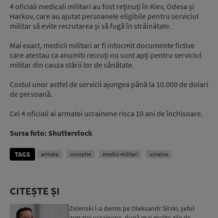
4 oficiali medicali militari au fost reținuți în Kiev, Odesa și
Harkov, care au ajutat persoanele eligibile pentru serviciul
militar să evite recrutarea și să fugă în străinătate.
Mai exact, medicii militari ar fi intocmit documente fictive
care atestau ca anumiti recruți nu sunt apți pentru serviciul
militar din cauza stării lor de sănătate.
Costul unor astfel de servicii ajungea până la 10.000 de dolari
de persoană.
Cei 4 oficiali ai armatei ucrainene risca 10 ani de închisoare.
Sursa foto: Shutterstock
TAGS
armata
coruptie
medici militari
ucraina
CITEȘTE ȘI
Zelenski l-a demis pe Oleksandr Sîrski, șeful
armatei ucrainene, după mai multe zile de