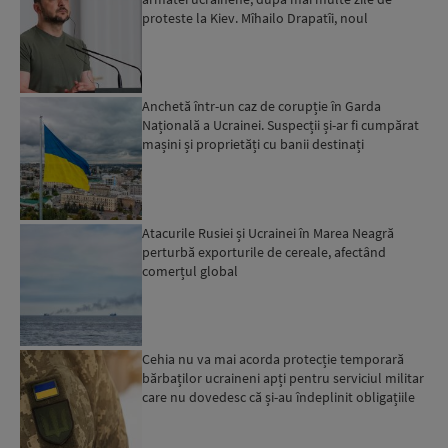
proteste la Kiev. Mîhailo Drapatîi, noul
comandant-șef al Forț...
Anchetă într-un caz de corupție în Garda
Națională a Ucrainei. Suspecții și-ar fi cumpărat
mașini și proprietăți cu banii destinați
depozitelor de ali...
Atacurile Rusiei și Ucrainei în Marea Neagră
perturbă exporturile de cereale, afectând
comerțul global
Cehia nu va mai acorda protecție temporară
bărbaților ucraineni apți pentru serviciul militar
care nu dovedesc că și-au îndeplinit obligațiile
militar...