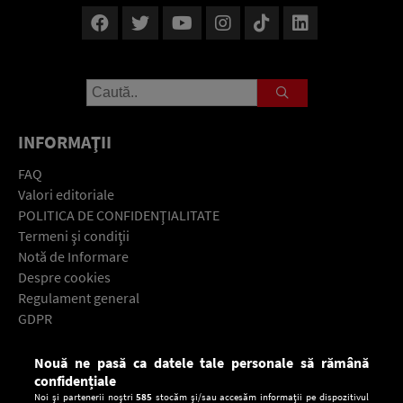
INFORMAŢII
FAQ
Valori editoriale
POLITICA DE CONFIDENŢIALITATE
Termeni şi condiţii
Notă de Informare
Despre cookies
Regulament general
GDPR
Contact
Nouă ne pasă ca datele tale personale să rămână
Descarcă gratuit aplicaţia Europa FM pentru smartphone:
confidențiale
Noi și partenerii noștri
585
stocăm și/sau accesăm informații pe dispozitivul