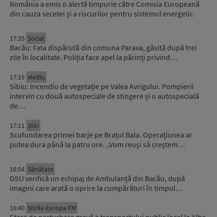
România a emis o alertă timpurie către Comisia Europeană
din cauza secetei și a riscurilor pentru sistemul energetic
17:35
Social
Bacău: Fata dispărută din comuna Parava, găsită după trei
zile în localitate. Poliția face apel la părinți privind…
17:19
Mediu
Sibiu: Incendiu de vegetație pe Valea Avrigului. Pompierii
intervin cu două autospeciale de stingere și o autospecială
de…
17:11
Știri
Scufundarea primei barje pe Brațul Bala. Operațiunea ar
putea dura până la patru ore. „Vom reuși să creștem…
16:54
Sănătate
DSU verifică un echipaj de Ambulanță din Bacău, după
imagini care arată o oprire la cumpărături în timpul…
16:40
Știrile Europa FM
Stare de perturbare gravă a transportului public local la Alba