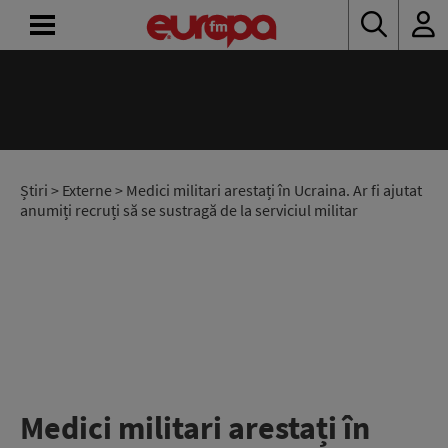
ACASĂ
ȘTIRI
RADIO
Știri
>
Externe
> Medici militari arestați în Ucraina. Ar fi ajutat
anumiți recruți să se sustragă de la serviciul militar
CONCURSURI
PODCAST
ASCULTĂ
LIVE
Medici militari arestați în