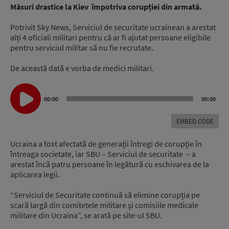
Măsuri drastice la Kiev împotriva corupției din armată.
Potrivit Sky News, Serviciul de securitate ucrainean a arestat
alți 4 oficiali militari pentru că ar fi ajutat persoane eligibile
pentru serviciul militar să nu fie recrutate.
De această dată e vorba de medici militari.
Audio
Player
00:00
00:00
EMBED CODE
Ucraina a fost afectată de generații întregi de corupție în
întreaga societate, iar SBU – Serviciul de securitate – a
arestat încă patru persoane în legătură cu eschivarea de la
aplicarea legii.
“Serviciul de Securitate continuă să elimine corupția pe
scară largă din comitetele militare și comisiile medicale
militare din Ucraina”, se arată pe site-ul SBU.