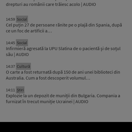
drepturi au românii care trăiesc acolo | AUDIO
14:59
Social
Cel puțin 27 de persoane rănite pe o plajă din Spania, după
ce un foc de artificii a…
14:45
Social
Infirmieră agresată la UPU Slatina de o pacientă și de soțul
său | AUDIO
14:37
Cultură
O carte a fost returnată după 150 de ani unei biblioteci din
Australia. Cum a fost descoperit volumul…
14:11
Știri
Explozie la un depozit de muniții din Bulgaria. Compania a
furnizat în trecut muniție Ucrainei | AUDIO