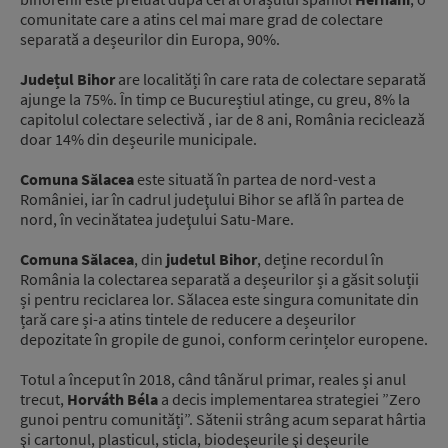
comunitate care a atins cel mai mare grad de colectare
separată a deșeurilor din Europa, 90%.
Județul Bihor
are localități în care rata de colectare separată
ajunge la 75%. În timp ce Bucureștiul atinge, cu greu, 8% la
capitolul colectare selectivă , iar de 8 ani, România reciclează
doar 14% din deșeurile municipale.
Comuna Sălacea
este situată în partea de nord-vest a
României, iar în cadrul judeţului Bihor se află în partea de
nord, în vecinătatea judeţului Satu-Mare.
Comuna Sălacea
, din
judetul Bihor
, deține recordul în
România la colectarea separată a deșeurilor și a găsit soluții
și pentru reciclarea lor. Sălacea este singura comunitate din
țară care și-a atins tintele de reducere a deșeurilor
depozitate în gropile de gunoi, conform cerințelor europene.
Totul a început în 2018, când tânărul primar, reales și anul
trecut,
Horváth Béla
a decis implementarea strategiei ”Zero
gunoi pentru comunități”. Sătenii strâng acum separat hârtia
şi cartonul, plasticul, sticla, biodeşeurile şi deşeurile