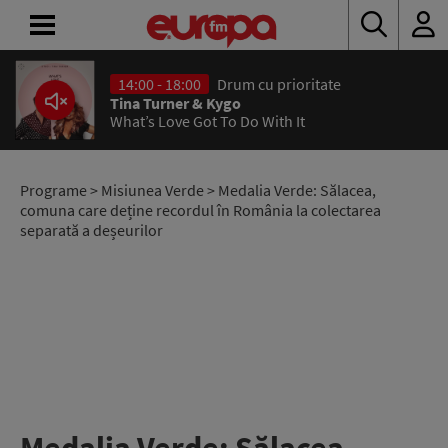
14:00 - 18:00
Drum cu prioritate
ACASĂ
Tina Turner & Kygo
What’s Love Got To Do With It
ȘTIRI
RADIO
Programe
>
Misiunea Verde
> Medalia Verde: Sălacea,
comuna care deține recordul în România la colectarea
separată a deșeurilor
CONCURSURI
PODCAST
ASCULTĂ
LIVE