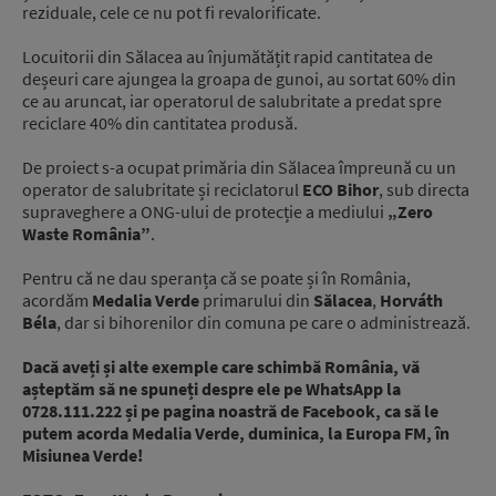
reziduale, cele ce nu pot fi revalorificate.
Locuitorii din Sălacea au înjumătățit rapid cantitatea de
deșeuri care ajungea la groapa de gunoi, au sortat 60% din
ce au aruncat, iar operatorul de salubritate a predat spre
reciclare 40% din cantitatea produsă.
De proiect s-a ocupat primăria din Sălacea împreună cu un
operator de salubritate și reciclatorul
ECO Bihor
, sub directa
supraveghere a ONG-ului de protecție a mediului
„Zero
Waste România”
.
Pentru că ne dau speranța că se poate și în România,
acordăm
Medalia Verde
primarului din
Sălacea
,
Horváth
Béla
, dar si bihorenilor din comuna pe care o administrează.
Dacă aveți și alte exemple care schimbă România, vă
așteptăm să ne spuneți despre ele pe WhatsApp la
0728.111.222 și pe pagina noastră de Facebook, ca să le
putem acorda Medalia Verde, duminica, la Europa FM, în
Misiunea Verde!