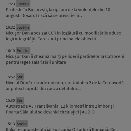
17:23
Justiție
Proteste în București, la opt ani de la violențele din 10
august. Dosarul riscă să se prescrie în…
16:32
Justiție
Nicușor Dan a sesizat CCR în legătură cu modificările aduse
legii integrității. Care sunt principalele obiecții
16:19
Politica
Nicușor Dan îi cheamă marți pe liderii partidelor la Cotroceni
pentru legea salarizării unitare
15:52
Știri
Nivelul Dunării scade din nou, iar Unitatea 2 de la Cernavodă
ar putea fi oprită din cauza debitului…
15:30
Știri
Autostrada A3 Transilvania: 12 kilometri între Zimbor și
Poarta Sălajului se deschid circulației | AUDIO
15:13
Social
Italia recunoaște oficial Episcopia Ortodoxă Română. Ce