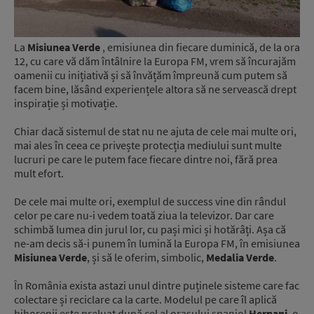
La
Misiunea Verde
, emisiunea din fiecare duminică, de la ora
12, cu care vă dăm întâlnire la Europa FM, vrem să încurajăm
oamenii cu inițiativă și să învățăm împreună cum putem să
facem bine, lăsând experiențele altora să ne servească drept
inspirație și motivație.
Chiar dacă sistemul de stat nu ne ajuta de cele mai multe ori,
mai ales în ceea ce privește protecția mediului sunt multe
lucruri pe care le putem face fiecare dintre noi, fără prea
mult efort.
De cele mai multe ori, exemplul de success vine din rândul
celor pe care nu-i vedem toată ziua la televizor. Dar care
schimbă lumea din jurul lor, cu pași mici și hotărâți. Așa că
ne-am decis să-i punem în lumină la Europa FM, în emisiunea
Misiunea Verde
, și să le oferim, simbolic,
Medalia Verde
.
În România exista astazi unul dintre puținele sisteme care fac
colectare și reciclare ca la carte. Modelul pe care îl aplică
bihorenii este preluat după cel al orașului spaniol
Hernani
, o