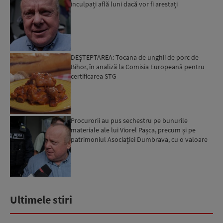
inculpați află luni dacă vor fi arestați
DEȘTEPTAREA: Tocana de unghii de porc de
Bihor, în analiză la Comisia Europeană pentru
certificarea STG
Procurorii au pus sechestru pe bunurile
materiale ale lui Viorel Pașca, precum și pe
patrimoniul Asociației Dumbrava, cu o valoare
totală de peste 6 m...
Ultimele stiri