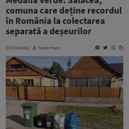
Medalia Verde: Sălacea,
comuna care deține recordul
în România la colectarea
separată a deșeurilor
07/02/2021
Toader Paun