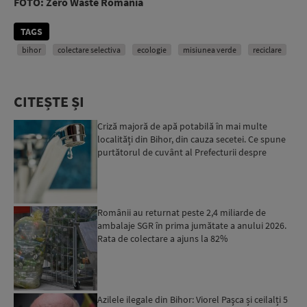
FOTO: Zero Waste Romania
TAGS
bihor
colectare selectiva
ecologie
misiunea verde
reciclare
CITEȘTE ȘI
Criză majoră de apă potabilă în mai multe
localități din Bihor, din cauza secetei. Ce spune
purtătorul de cuvânt al Prefecturii despre
măsurile luate ...
Românii au returnat peste 2,4 miliarde de
ambalaje SGR în prima jumătate a anului 2026.
Rata de colectare a ajuns la 82%
Azilele ilegale din Bihor: Viorel Paşca și ceilalți 5