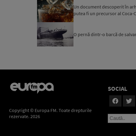
Un document descoperit în arhi
putea fi un precursor al Coca-
O pernă dintr-o barcă de salvare
SOCIAL
Copyright © Europa FM. Toate drepturile
rezervate. 2026