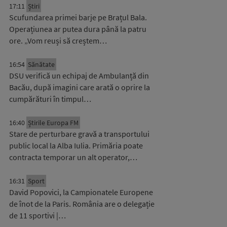
17:11
Știri
Scufundarea primei barje pe Brațul Bala.
Operațiunea ar putea dura până la patru
ore. „Vom reuși să creștem…
16:54
Sănătate
DSU verifică un echipaj de Ambulanță din
Bacău, după imagini care arată o oprire la
cumpărături în timpul…
16:40
Știrile Europa FM
Stare de perturbare gravă a transportului
public local la Alba Iulia. Primăria poate
contracta temporar un alt operator,…
16:31
Sport
David Popovici, la Campionatele Europene
de înot de la Paris. România are o delegație
de 11 sportivi |…