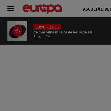
ASCULTĂ LIVE!
00:00 - 23:55
ACASĂ
Ce mai bună muzică de ieri și de azi
EuropaFM
ȘTIRI
RADIO
CONCURSURI
PODCAST
ASCULTĂ LIVE