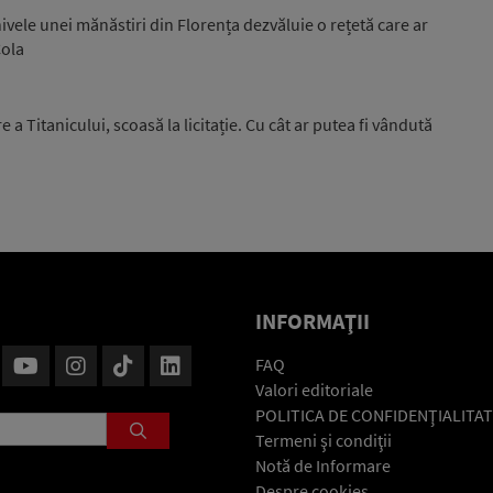
vele unei mănăstiri din Florența dezvăluie o rețetă care ar
Cola
 a Titanicului, scoasă la licitație. Cu cât ar putea fi vândută
INFORMAŢII
FAQ
Valori editoriale
POLITICA DE CONFIDENŢIALITAT
Termeni şi condiţii
Notă de Informare
Despre cookies