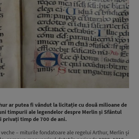
r ar putea fi vândut la licitație cu două milioane de
uni timpurii ale legendelor despre Merlin și Sfântul
ri privați timp de 700 de ani.
 veche – miturile fondatoare ale regelui Arthur, Merlin și