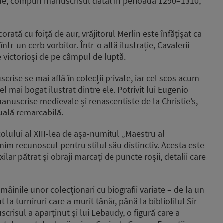
urale, compun manuscrisul datat în perioada 1290–1310,
orată cu foiță de aur, vrăjitorul Merlin este înfățișat ca
r-un cerb vorbitor. Într-o altă ilustrație, Cavalerii
 victorioși de pe câmpul de luptă.
scrise se mai află în colecții private, iar cel scos acum
el mai bogat ilustrat dintre ele. Potrivit lui Eugenio
nuscrise medievale și renascentiste de la Christie’s,
zuală remarcabilă.
ecolului al XIII-lea de așa-numitul „Maestru al
nim recunoscut pentru stilul său distinctiv. Acesta este
xilar pătrat și obraji marcați de puncte roșii, detalii care
mâinile unor colecționari cu biografii variate – de la un
 la turniruri care a murit tânăr, până la bibliofilul Sir
isul a aparținut și lui Lebaudy, o figură care a