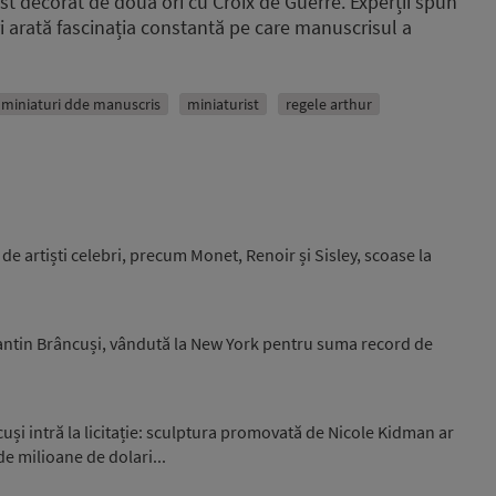
st decorat de două ori cu Croix de Guerre. Experții spun
i arată fascinația constantă pe care manuscrisul a
miniaturi dde manuscris
miniaturist
regele arthur
e artiști celebri, precum Monet, Renoir și Sisley, scoase la
ntin Brâncuși, vândută la New York pentru suma record de
și intră la licitație: sculptura promovată de Nicole Kidman ar
de milioane de dolari...