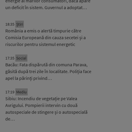
energie al marilor consumatori, dacă apare
un deficit în sistem. Guvernul a adoptat…
18:35
Știri
România a emis o alertă timpurie către
Comisia Europeană din cauza secetei și a
riscurilor pentru sistemul energetic
17:35
Social
Bacău: Fata dispărută din comuna Parava,
găsită după trei zile în localitate. Poliția face
apel la părinți privind…
17:19
Mediu
Sibiu: Incendiu de vegetație pe Valea
Avrigului. Pompierii intervin cu două
autospeciale de stingere și o autospecială
de…