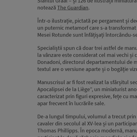
Sfântul Graal – și 126 de ilustrații miniat
notează
The Guardian
.
Într-o ilustrație, pictată pe pergament și dec
un puternic metamorf care s-a transformat înt
Mesei Rotunde sunt înfățișați întorcându-se
Specialiștii spun că doar trei astfel de manu
la vânzare este considerat cel mai vechi și c
Donadoni, directorul departamentului de ma
textul are o versiune aparte și o bogăție vi
Manuscrisul ar fi fost realizat la sfârșitul s
Apocalipsei de la Liège”, un miniaturist ano
caracterizat prin figuri expresive, fețe cu ma
apar frecvent în lucrările sale.
De-a lungul timpului, volumul a trecut prin 
cavaler din secolul al XV-lea și un participant
Thomas Phillipps. În epoca modernă, manuscr