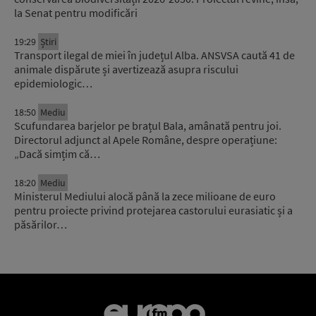
la Senat pentru modificări
19:29
Știri
Transport ilegal de miei în județul Alba. ANSVSA caută 41 de
animale dispărute și avertizează asupra riscului
epidemiologic…
18:50
Mediu
Scufundarea barjelor pe brațul Bala, amânată pentru joi.
Directorul adjunct al Apele Române, despre operațiune:
„Dacă simțim că…
18:20
Mediu
Ministerul Mediului alocă până la zece milioane de euro
pentru proiecte privind protejarea castorului eurasiatic și a
păsărilor…