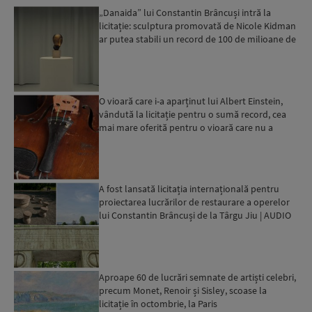
„Danaida” lui Constantin Brâncuși intră la
licitație: sculptura promovată de Nicole Kidman
ar putea stabili un record de 100 de milioane de
dolari...
O vioară care i-a aparținut lui Albert Einstein,
vândută la licitație pentru o sumă record, cea
mai mare oferită pentru o vioară care nu a
aparţinut u...
A fost lansată licitația internațională pentru
proiectarea lucrărilor de restaurare a operelor
lui Constantin Brâncuși de la Târgu Jiu | AUDIO
Aproape 60 de lucrări semnate de artiști celebri,
precum Monet, Renoir și Sisley, scoase la
licitație în octombrie, la Paris