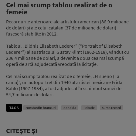
Cel mai scump tablou realizat de o
femeie
Recordurile anterioare ale artistului american (86,9 milioane
de dolari) şi ale celui catalan (37 de milioane de dolari)
fuseseră stabilite în 2012.
Tabloul „Bildnis Elisabeth Lederer” (“Portrait of Elisabeth
Lederer”) al austriacului Gustav Klimt (1862-1918), vândut cu
236,4 milioane de dolari, a devenit a doua cea mai scumpă
operă de artă adjudecată vreodată la licitaţie.
Cel mai scump tablou realizat de o femeie, „El sueno (La
cama)”, un autoportret din 1940 al artistei mexicane Frida
Kahlo (1907-1954), a fost adjudecat în schimbul sumei de
54,7 milioane de dolari.
TAGS
constantin brancusi
danaida
licitatie
suma record
CITEȘTE ȘI