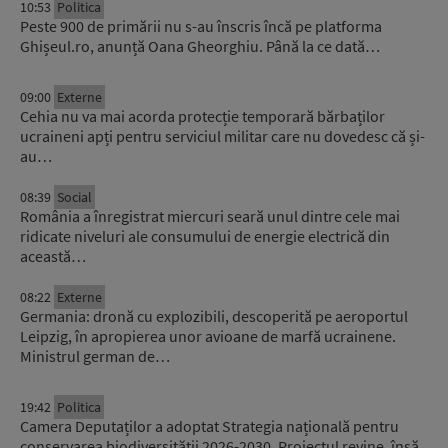
10:53
Politica
Peste 900 de primării nu s-au înscris încă pe platforma
Ghișeul.ro, anunță Oana Gheorghiu. Până la ce dată…
09:00
Externe
Cehia nu va mai acorda protecție temporară bărbaților
ucraineni apți pentru serviciul militar care nu dovedesc că și-
au…
08:39
Social
România a înregistrat miercuri seară unul dintre cele mai
ridicate niveluri ale consumului de energie electrică din
această…
08:22
Externe
Germania: dronă cu explozibili, descoperită pe aeroportul
Leipzig, în apropierea unor avioane de marfă ucrainene.
Ministrul german de…
19:42
Politica
Camera Deputaților a adoptat Strategia națională pentru
conservarea biodiversității 2026-2030. Proiectul revine, însă,