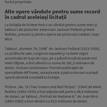
fostul proprietar.
Alte opere vândute pentru sume record
în cadrul aceleiași licitații
La licitația de la New York s-au vândut pentru sume mari și
tablouri ale pictorilor americani Jackson Pollock şi Mark
Rothko, precum și pentru opera ale pictorului catalan Joan
Miró.
Tabloul „Number 7A, 1948” de Jackson Pollock (1912-1956),
cu picăturile sale, curgerea vopselei şi curbele negre
accentuate de tuşe de roşu, pe o pânză brută de peste trei
metri lăţime, a fost vândut cu suma de 181,2 milioane de
dolari, inclusiv comisioane. Potrivit publicaţiei de
specialitate ARTnews, aceasta este a patra cea mai scumpă
operă vândută vreodată la licitaţie.
Pictura „No. 15 (Two Greens and Red Stripe)” (1964) de Mark
Rothko (1903-1970) a fost adjudecată pentru 98,4 milioane
de dolari, iar tabloul „Portrait de Madame K.” de Joan Miró
(1893-1983) a fost vândut cu 53,5 milioane de dolari.