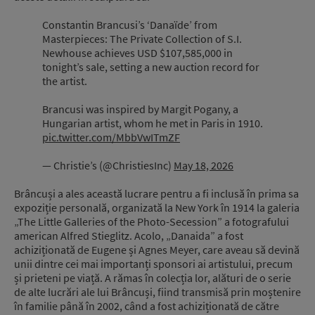
Constantin Brancusi’s ‘Danaïde’ from
Masterpieces: The Private Collection of S.I.
Newhouse achieves USD $107,585,000 in
tonight’s sale, setting a new auction record for
the artist.
Brancusi was inspired by Margit Pogany, a
Hungarian artist, whom he met in Paris in 1910.
pic.twitter.com/MbbVwITmZF
— Christie’s (@ChristiesInc)
May 18, 2026
Brâncuși a ales această lucrare pentru a fi inclusă în prima sa
expoziție personală, organizată la New York în 1914 la galeria
„The Little Galleries of the Photo-Secession” a fotografului
american Alfred Stieglitz. Acolo, „Danaida” a fost
achiziționată de Eugene și Agnes Meyer, care aveau să devină
unii dintre cei mai importanți sponsori ai artistului, precum
și prieteni pe viață. A rămas în colecția lor, alături de o serie
de alte lucrări ale lui Brâncuși, fiind transmisă prin moștenire
în familie până în 2002, când a fost achiziționată de către