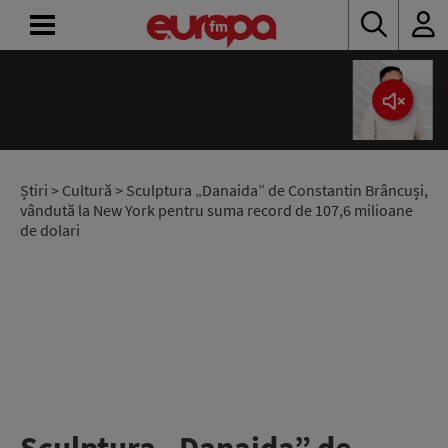
10:00 - 14:00
ACASĂ
Europa Express
Sorin Niculescu
ȘTIRI
RADIO
Știri
>
Cultură
> Sculptura „Danaida” de Constantin Brâncuși,
vândută la New York pentru suma record de 107,6 milioane
de dolari
CONCURSURI
PODCAST
ASCULTĂ
LIVE