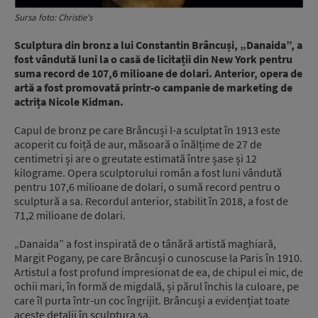
Sursa foto: Christie's
Sculptura din bronz a lui Constantin Brâncuși, „Danaida”, a
fost vândută luni la o casă de licitații din New York pentru
suma record de 107,6 milioane de dolari. Anterior, opera de
artă a fost promovată printr-o campanie de marketing de
actrița Nicole Kidman.
Capul de bronz pe care Brâncuși l-a sculptat în 1913 este
acoperit cu foiță de aur, măsoară o înălțime de 27 de
centimetri și are o greutate estimată între șase și 12
kilograme. Opera sculptorului român a fost luni vândută
pentru 107,6 milioane de dolari, o sumă record pentru o
sculptură a sa. Recordul anterior, stabilit în 2018, a fost de
71,2 milioane de dolari.
„Danaida” a fost inspirată de o tânără artistă maghiară,
Margit Pogany, pe care Brâncuși o cunoscuse la Paris în 1910.
Artistul a fost profund impresionat de ea, de chipul ei mic, de
ochii mari, în formă de migdală, și părul închis la culoare, pe
care îl purta într-un coc îngrijit. Brâncuși a evidențiat toate
aceste detalii în sculptura sa.