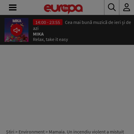
14:00 - 23:55
Cea mai bună muzică de ieri și de
ACASĂ
azi
MIKA
Relax, take it easy
ȘTIRI
RADIO
CONCURSURI
PODCAST
ASCULTĂ
LIVE
Știri
>
Environment
> Mamaia. Un incendiu violent a mistuit