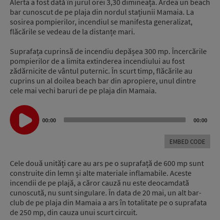
Alerta a fost dată în jurul orei 3,30 dimineața. Ardea un beach
bar cunoscut de pe plaja din nordul stațiunii Mamaia. La
sosirea pompierilor, incendiul se manifesta generalizat,
flăcările se vedeau de la distanțe mari.
Suprafața cuprinsă de incendiu depășea 300 mp. Încercările
pompierilor de a limita extinderea incendiului au fost
zădărnicite de vântul puternic. În scurt timp, flăcările au
cuprins un al doilea beach bar din apropiere, unul dintre
cele mai vechi baruri de pe plaja din Mamaia.
Audio
Player
00:00
00:00
EMBED CODE
Cele două unități care au ars pe o suprafață de 600 mp sunt
construite din lemn și alte materiale inflamabile. Aceste
incendii de pe plajă, a căror cauză nu este deocamdată
cunoscută, nu sunt singulare. În data de 20 mai, un alt bar-
club de pe plaja din Mamaia a ars în totalitate pe o suprafata
de 250 mp, din cauza unui scurt circuit.