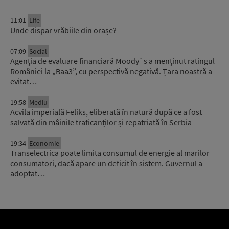
11:01
Life
Unde dispar vrăbiile din orașe?
07:09
Social
Agenția de evaluare financiară Moody`s a menținut ratingul
României la „Baa3”, cu perspectivă negativă. Țara noastră a
evitat…
19:58
Mediu
Acvila imperială Feliks, eliberată în natură după ce a fost
salvată din mâinile traficanților și repatriată în Serbia
19:34
Economie
Transelectrica poate limita consumul de energie al marilor
consumatori, dacă apare un deficit în sistem. Guvernul a
adoptat…