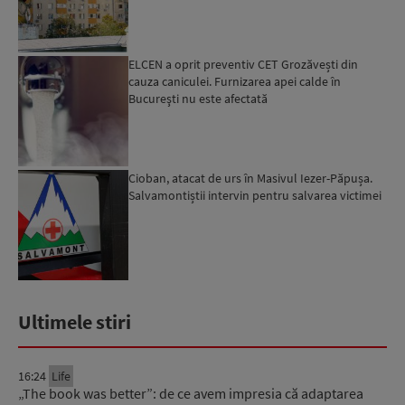
Ciucu: Vor...
ELCEN a oprit preventiv CET Grozăvești din
cauza caniculei. Furnizarea apei calde în
Bucureşti nu este afectată
Cioban, atacat de urs în Masivul Iezer-Păpușa.
Salvamontiștii intervin pentru salvarea victimei
Ultimele stiri
16:24
Life
„The book was better”: de ce avem impresia că adaptarea