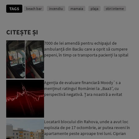
TAGS
beach bar
incendiu
mamaia
plaja
stiri interne
CITEȘTE ȘI
7000 de lei amendă pentru echipajul de
ambulanță din Bacău care a oprit să cumpere
pepeni, în timp ce transporta pacienți la spital
Agenția de evaluare financiară Moody`s a
menținut ratingul României la „Baa3”, cu
perspectivă negativă. Țara noastră a evitat
momentan retrogradarea...
Locatarii blocului din Rahova, unde a avut loc
explozia de pe 17 octombrie, ar putea reveni în
apartamente peste aproape trei luni. Ciprian