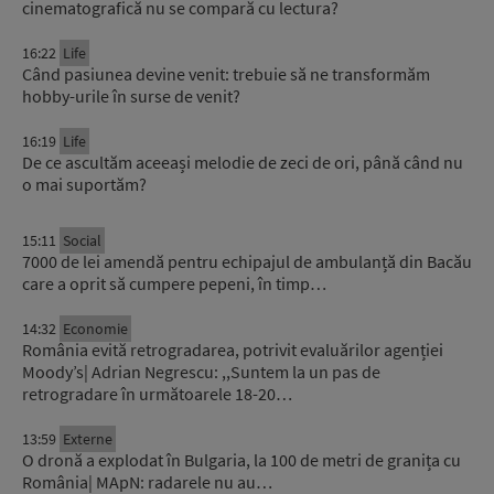
cinematografică nu se compară cu lectura?
16:22
Life
Când pasiunea devine venit: trebuie să ne transformăm
hobby-urile în surse de venit?
16:19
Life
De ce ascultăm aceeași melodie de zeci de ori, până când nu
o mai suportăm?
15:11
Social
7000 de lei amendă pentru echipajul de ambulanță din Bacău
care a oprit să cumpere pepeni, în timp…
14:32
Economie
România evită retrogradarea, potrivit evaluărilor agenției
Moody’s| Adrian Negrescu: ,,Suntem la un pas de
retrogradare în următoarele 18-20…
13:59
Externe
O dronă a explodat în Bulgaria, la 100 de metri de granița cu
România| MApN: radarele nu au…