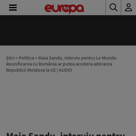
ACASĂ
ȘTIRI
RADIO
Știri
>
Politica
> Maia Sandu, interviu pentru Le Monde:
Reunificarea cu România ar putea accelera aderarea
Republicii Moldova la UE | AUDIO
CONCURSURI
PODCAST
ASCULTĂ
LIVE