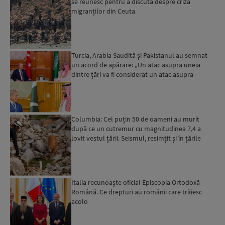
se reunesc pentru a discuta despre criza
migranților din Ceuta
Turcia, Arabia Saudită și Pakistanul au semnat
un acord de apărare: „Un atac asupra uneia
dintre țări va fi considerat un atac asupra
tuturor”...
Columbia: Cel puțin 50 de oameni au murit
după ce un cutremur cu magnitudinea 7,4 a
lovit vestul țării. Seismul, resimțit și în țările
vecine
Italia recunoaște oficial Episcopia Ortodoxă
Română. Ce drepturi au românii care trăiesc
acolo