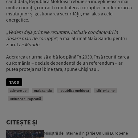
candidată, Republica Moldova trebuie să îndeplinească mai
multe condiții, cum ar fi combaterea corupției, modernizarea
instituțiilor și gestionarea securității, mai ales a celei
energetice.
„
Vedem deja primele rezultate, inclusiv condamnări în
dosare mari de corupție
”, a mai afirmat Maia Sandu pentru
ziarul
Le Monde.
Aderarea ar urma să aibă loc până în 2030, însă reunificarea
cu România – decizie dependentă de un referendum – ar
putea proteja mai bine țara, spune Chișinăul.
TAGS
aderare ue
maia sandu
republica moldova
stiri externe
uniunea europeană
CITEȘTE ȘI
Miniștrii de Interne din țările Uniunii Europene