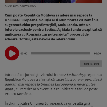
Sursa foto: Shutterstock
Cum poate Republica Moldova să adere mai repede la
Uniunea Europeană. Soluția ar fi reunificarea cu România,
sugerează chiar președinta țării, Maia Sandu. Într-un
interviu exclusiv pentru
Le Monde
, Maia Sandu a explicat că
unificarea cu România „ar putea ajuta” procesul de
aderare. Totuși, este nevoie de referendum.
Audio
00:00
00:00
Player
EMBED CODE
Întrebată de jurnaliștii ziarului francez
Le Monde
,
președinta
Republicii Moldova a afirmat că „a
cest lucru ne-ar permite să
aderăm mai repede la Uniunea Europeană și ne-ar putea
ajuta
”, cu referire la o eventuală reunificare a țării de peste
Prut cu România.
În drumul către Uniunea Europeană, ca orice altă țară