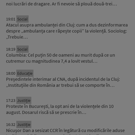
noi lucrări de dragare. Ar fi nevoie să plouă două-trei…
19:01
Social
Atacul asupra ambulanței din Cluj: cum a dus dezinformarea
despre „ambulanța care răpește copii” la violență. Sociolog:
„Trebuie…
18:19
Social
Columbia: Cel puțin 50 de oameni au murit după ce un
cutremur cu magnitudinea 7,4 a lovit vestul…
18:00
Educație
Președintele interimar al CNA, după incidentul de la Cluj:
„Instituțiile din România ar trebui să se comporte în…
17:23
Justiție
Proteste în București, la opt ani de la violențele din 10
august. Dosarul riscă să se prescrie în…
16:32
Justiție
Nicușor Dan a sesizat CCR în legătură cu modificările aduse