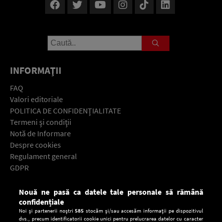
INFORMAŢII
FAQ
Valori editoriale
POLITICA DE CONFIDENŢIALITATE
Termeni şi condiţii
Notă de Informare
Despre cookies
Regulament general
GDPR
Contact
Nouă ne pasă ca datele tale personale să rămână
Descarcă gratuit aplicaţia Europa FM pentru smartphone:
confidențiale
Noi și partenerii noștri
585
stocăm și/sau accesăm informații pe dispozitivul
dvs., precum identificatorii cookie unici pentru prelucrarea datelor cu caracter