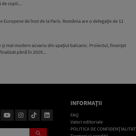
 de copii...
e Europene de înot de la Paris. România are o delegație de 11
și mai modern acvariu din spațiul balcanic. Proiectul, finanțat
inalizat până în 2029...
INFORMAŢII
FAQ
Valori editoriale
POLITICA DE CONFIDENŢIALITAT
Termeni şi condiţii