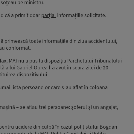
însoțeau pe ministru.
d că a primit doar
parțial
informațiile solicitate.
 să primească toate informațiile din ziua accidentului,
-au conformat.
afax, MAI nu a pus la dispoziţia Parchetului Tribunalului
lă a lui Gabriel Oprea l-a avut în seara zilei de 20
tuirea dispozitivului.
mai lista persoanelor care s-au aflat în coloana
maşină – se aflau trei persoane: şoferul şi un angajat,
pentru ucidere din culpă în cazul poliţistului Bogdan
documente de la MAI, Poliţia Capitalei şi Poliţia