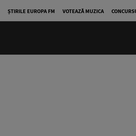
ȘTIRILE EUROPA FM
VOTEAZĂ MUZICA
CONCURS
07:00 - 10
Bună dimin
Radu Tirim