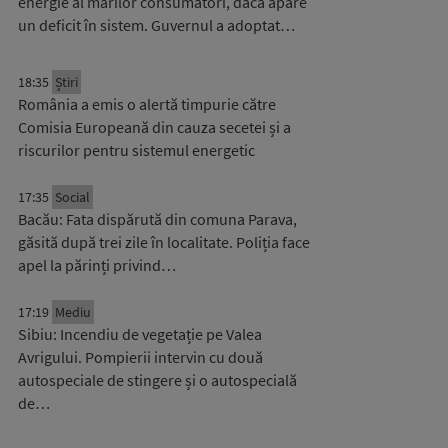
energie al marilor consumatori, dacă apare
un deficit în sistem. Guvernul a adoptat…
18:35
Știri
România a emis o alertă timpurie către
Comisia Europeană din cauza secetei și a
riscurilor pentru sistemul energetic
17:35
Social
Bacău: Fata dispărută din comuna Parava,
găsită după trei zile în localitate. Poliția face
apel la părinți privind…
17:19
Mediu
Sibiu: Incendiu de vegetație pe Valea
Avrigului. Pompierii intervin cu două
autospeciale de stingere și o autospecială
de…