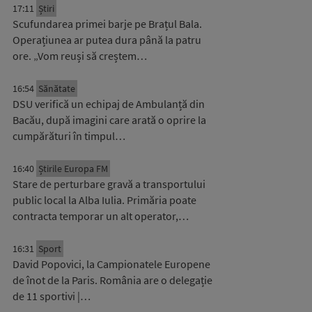
17:11
Știri
Scufundarea primei barje pe Brațul Bala.
Operațiunea ar putea dura până la patru
ore. „Vom reuși să creștem…
16:54
Sănătate
DSU verifică un echipaj de Ambulanță din
Bacău, după imagini care arată o oprire la
cumpărături în timpul…
16:40
Știrile Europa FM
Stare de perturbare gravă a transportului
public local la Alba Iulia. Primăria poate
contracta temporar un alt operator,…
16:31
Sport
David Popovici, la Campionatele Europene
de înot de la Paris. România are o delegație
de 11 sportivi |…