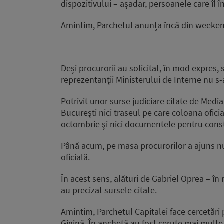
dispozitivului – așadar, persoanele care îl 
Amintim, Parchetul anunța încă din weeken
Deși procurorii au solicitat, în mod expres,
reprezentanţii Ministerului de Interne nu s
Potrivit unor surse judiciare citate de Medi
Bucureşti nici traseul pe care coloana oficia
octombrie şi nici documentele pentru consti
Până acum, pe masa procurorilor a ajuns nu
oficială.
În acest sens, alături de Gabriel Oprea – în 
au precizat sursele citate.
Amintim, Parchetul Capitalei face cercetări 
Gigină. În anchetă au fost cerute mai multe 