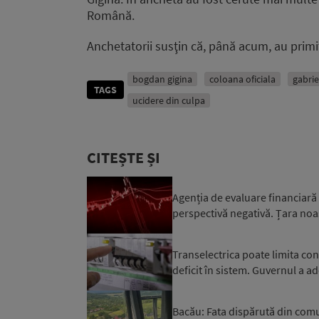
Română.
Anchetatorii susţin că, până acum, au primit 
bogdan gigina
coloana oficiala
gabrie
TAGS
ucidere din culpa
CITEȘTE ȘI
Agenția de evaluare financiară
perspectivă negativă. Țara noa
Transelectrica poate limita co
deficit în sistem. Guvernul a ad
Bacău: Fata dispărută din comuna