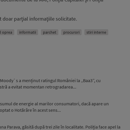
doar parţial informaţiile solicitate.
l oprea
informatii
parchet
procurori
stiri interne
 Moody`s a menținut ratingul României la „Baa3”, cu
stră a evitat momentan retrogradarea...
nsumul de energie al marilor consumatori, dacă apare un
optat o Hotărâre în acest sens...
 Parava, găsită după trei zile în localitate. Poliția face apel la