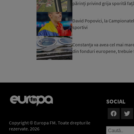
părinți privind grija sporită față
David Popovici, la Campionatel
sportivi
Constanța va avea cel mai mare 
din fonduri europene, trebuie f
SOCIAL
Copyright © Europa FM. Toate drepturile
rezervate. 2026