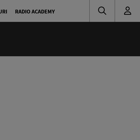
URI
RADIO ACADEMY
:00
eața, Europa!