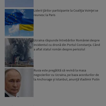
Liderii ţărilor participante la Coaliţia Voinţei se
reunesc la Paris
Ucraina răspunde întrebărilor României despre
incidentul cu dronă din Portul Constanța. Când
a aflat statul român despre pericolul
autodetonării...
Rusia este pregătită să revină la masa
negocierilor cu Ucraina, pe baza acordurilor de
la Anchorage și Istanbul, anunță Vladimir Putin