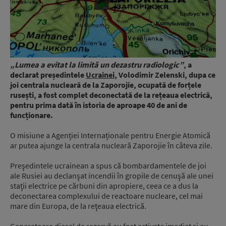
„Lumea a evitat la limită un dezastru radiologic”
, a
declarat președintele
Ucrainei
, Volodimir Zelenski, dupa ce
joi centrala nucleară de la Zaporojie, ocupată de forțele
rusești, a fost complet deconectată de la rețeaua electrică,
pentru prima dată în istoria de aproape 40 de ani de
funcționare.
O misiune a Agenției Internaționale pentru Energie Atomică
ar putea ajunge la centrala nucleară Zaporojie în câteva zile.
Preşedintele ucrainean a spus că bombardamentele de joi
ale Rusiei au declanşat incendii în gropile de cenuşă ale unei
staţii electrice pe cărbuni din apropiere, ceea ce a dus la
deconectarea complexului de reactoare nucleare, cel mai
mare din Europa, de la reţeaua electrică.