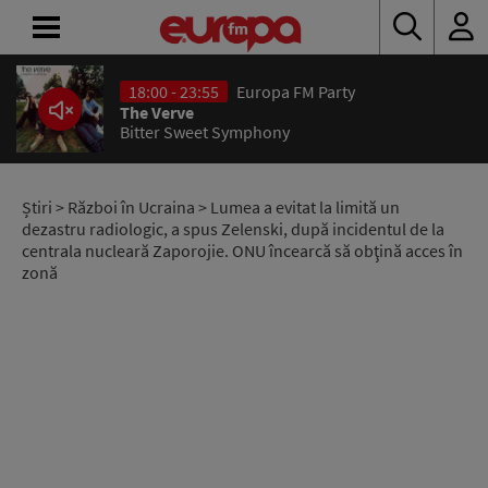
18:00 - 23:55
Europa FM Party
ACASĂ
The Verve
Bitter Sweet Symphony
ȘTIRI
RADIO
Știri
>
Război în Ucraina
> Lumea a evitat la limită un
dezastru radiologic, a spus Zelenski, după incidentul de la
centrala nucleară Zaporojie. ONU încearcă să obţină acces în
CONCURSURI
zonă
PODCAST
ASCULTĂ
LIVE