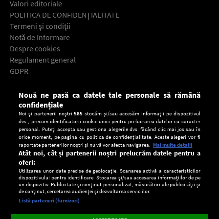
Valori editoriale
POLITICA DE CONFIDENŢIALITATE
Termeni şi condiţii
Notă de Informare
Despre cookies
Regulament general
GDPR
Contact
Nouă ne pasă ca datele tale personale să rămână
Descarcă gratuit aplicaţia Europa FM pentru smartphone:
confidențiale
Noi și partenerii noștri
585
stocăm și/sau accesăm informații pe dispozitivul
dvs., precum identificatorii cookie unici pentru prelucrarea datelor cu caracter
personal. Puteți accepta sau gestiona alegerile dvs. făcând clic mai jos sau în
orice moment, pe pagina cu politica de confidențialitate. Aceste alegeri vor fi
raportate partenerilor noștri și nu vă vor afecta navigarea.
Mai multe detalii
Atât noi, cât și partenerii noștri prelucrăm datele pentru a
oferi:
Utilizarea unor date precise de geolocație. Scanarea activă a caracteristicilor
dispozitivului pentru identificare. Stocarea și/sau accesarea informațiilor de pe
un dispozitiv. Publicitate și conținut personalizat, măsurători ale publicității și
de conținut, cercetarea audienței și dezvoltarea serviciilor.
Setări:
Listă parteneri (furnizori)
Ascultă Europa FM în aplicație
Dark
×
Instalează