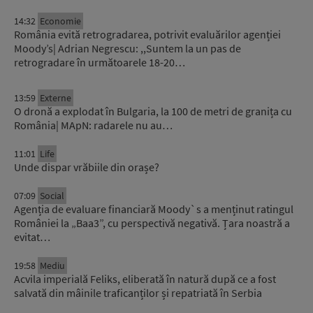
14:32
Economie
România evită retrogradarea, potrivit evaluărilor agenției
Moody’s| Adrian Negrescu: ,,Suntem la un pas de
retrogradare în următoarele 18-20…
13:59
Externe
O dronă a explodat în Bulgaria, la 100 de metri de granița cu
România| MApN: radarele nu au…
11:01
Life
Unde dispar vrăbiile din orașe?
07:09
Social
Agenția de evaluare financiară Moody`s a menținut ratingul
României la „Baa3”, cu perspectivă negativă. Țara noastră a
evitat…
19:58
Mediu
Acvila imperială Feliks, eliberată în natură după ce a fost
salvată din mâinile traficanților și repatriată în Serbia