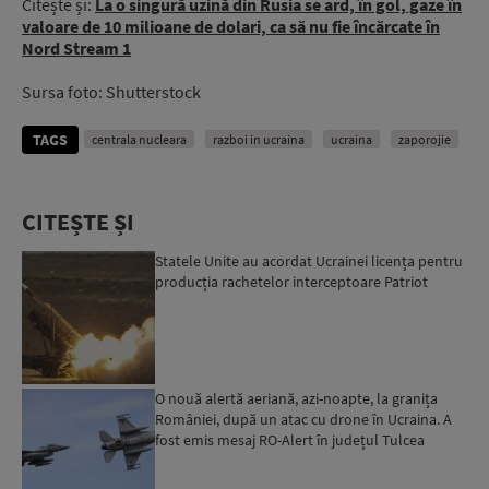
Citește și:
La o singură uzină din Rusia se ard, în gol, gaze în
valoare de 10 milioane de dolari, ca să nu fie încărcate în
Nord Stream 1
Sursa foto: Shutterstock
TAGS
centrala nucleara
razboi in ucraina
ucraina
zaporojie
CITEȘTE ȘI
Statele Unite au acordat Ucrainei licența pentru
producția rachetelor interceptoare Patriot
O nouă alertă aeriană, azi-noapte, la granița
României, după un atac cu drone în Ucraina. A
fost emis mesaj RO-Alert în județul Tulcea