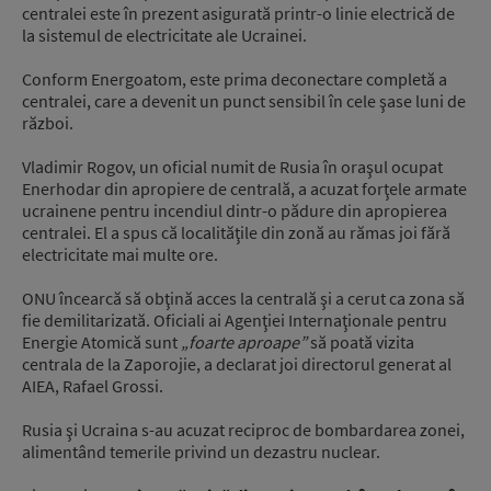
centralei este în prezent asigurată printr-o linie electrică de
la sistemul de electricitate ale Ucrainei.
Conform Energoatom, este prima deconectare completă a
centralei, care a devenit un punct sensibil în cele şase luni de
război.
Vladimir Rogov, un oficial numit de Rusia în oraşul ocupat
Enerhodar din apropiere de centrală, a acuzat forţele armate
ucrainene pentru incendiul dintr-o pădure din apropierea
centralei. El a spus că localităţile din zonă au rămas joi fără
electricitate mai multe ore.
ONU încearcă să obţină acces la centrală şi a cerut ca zona să
fie demilitarizată. Oficiali ai Agenţiei Internaţionale pentru
Energie Atomică sunt
„foarte aproape”
să poată vizita
centrala de la Zaporojie, a declarat joi directorul generat al
AIEA, Rafael Grossi.
Rusia şi Ucraina s-au acuzat reciproc de bombardarea zonei,
alimentând temerile privind un dezastru nuclear.