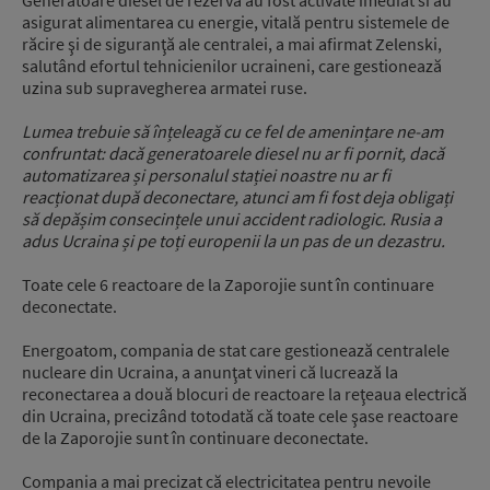
Generatoare diesel de rezervă au fost activate imediat si au
asigurat alimentarea cu energie, vitală pentru sistemele de
răcire şi de siguranţă ale centralei, a mai afirmat Zelenski,
salutând efortul tehnicienilor ucraineni, care gestionează
uzina sub supravegherea armatei ruse.
Lumea trebuie să înțeleagă cu ce fel de amenințare ne-am
confruntat: dacă generatoarele diesel nu ar fi pornit, dacă
automatizarea și personalul stației noastre nu ar fi
reacționat după deconectare, atunci am fi fost deja obligați
să depășim consecințele unui accident radiologic. Rusia a
adus Ucraina și pe toți europenii la un pas de un dezastru.
Toate cele 6 reactoare de la Zaporojie sunt în continuare
deconectate.
Energoatom, compania de stat care gestionează centralele
nucleare din Ucraina, a anunţat vineri că lucrează la
reconectarea a două blocuri de reactoare la reţeaua electrică
din Ucraina, precizând totodată că toate cele şase reactoare
de la Zaporojie sunt în continuare deconectate.
Compania a mai precizat că electricitatea pentru nevoile