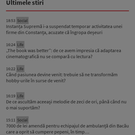
Ultimele stiri
18:53
Social
Instanța Supremă i-a suspendat temporar activitatea unei
firme din Constanța, acuzate că îngropa deșeuri
16:24
Life
„The book was better”: de ce avem impresia că adaptarea
cinematografică nu se compară cu lectura?
16:22
Life
Când pasiunea devine venit: trebuie să ne transformăm
hobby-urile în surse de venit?
16:19
Life
De ce ascultăm aceeași melodie de zeci de ori, până când nu
o mai suportăm?
15:11
Social
7000 de lei amendă pentru echipajul de ambulanță din Bacău
care a oprit să cumpere pepeni, în timp…