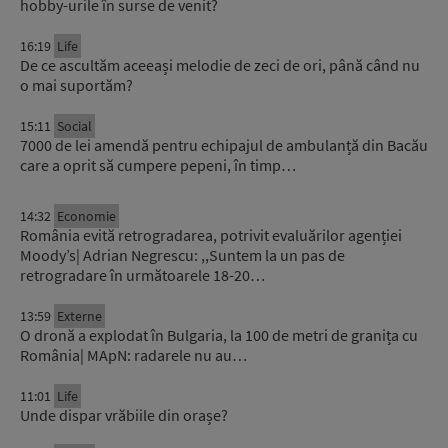
hobby-urile în surse de venit?
16:19
Life
De ce ascultăm aceeași melodie de zeci de ori, până când nu
o mai suportăm?
15:11
Social
7000 de lei amendă pentru echipajul de ambulanță din Bacău
care a oprit să cumpere pepeni, în timp…
14:32
Economie
România evită retrogradarea, potrivit evaluărilor agenției
Moody’s| Adrian Negrescu: ,,Suntem la un pas de
retrogradare în următoarele 18-20…
13:59
Externe
O dronă a explodat în Bulgaria, la 100 de metri de granița cu
România| MApN: radarele nu au…
11:01
Life
Unde dispar vrăbiile din orașe?