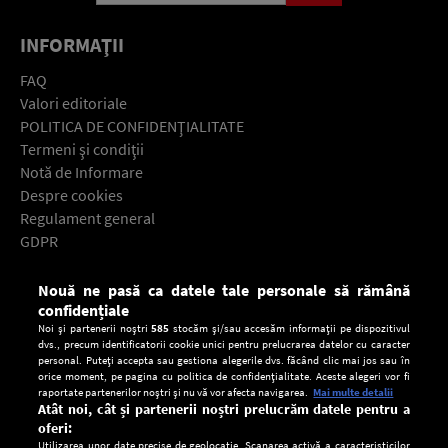
INFORMAŢII
FAQ
Valori editoriale
POLITICA DE CONFIDENŢIALITATE
Termeni şi condiţii
Notă de Informare
Despre cookies
Regulament general
GDPR
Contact
Nouă ne pasă ca datele tale personale să rămână
Descarcă gratuit aplicaţia Europa FM pentru smartphone:
confidențiale
Noi și partenerii noștri
585
stocăm și/sau accesăm informații pe dispozitivul
dvs., precum identificatorii cookie unici pentru prelucrarea datelor cu caracter
personal. Puteți accepta sau gestiona alegerile dvs. făcând clic mai jos sau în
orice moment, pe pagina cu politica de confidențialitate. Aceste alegeri vor fi
raportate partenerilor noștri și nu vă vor afecta navigarea.
Mai multe detalii
Atât noi, cât și partenerii noștri prelucrăm datele pentru a
oferi:
Utilizarea unor date precise de geolocație. Scanarea activă a caracteristicilor