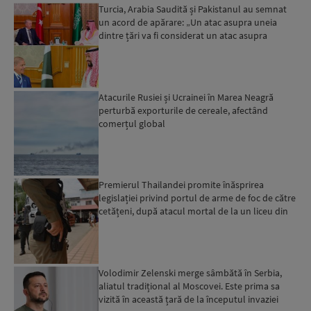
Turcia, Arabia Saudită și Pakistanul au semnat
un acord de apărare: „Un atac asupra uneia
dintre țări va fi considerat un atac asupra
tuturor”...
Atacurile Rusiei și Ucrainei în Marea Neagră
perturbă exporturile de cereale, afectând
comerțul global
Premierul Thailandei promite înăsprirea
legislației privind portul de arme de foc de către
cetățeni, după atacul mortal de la un liceu din
Bangkok...
Volodimir Zelenski merge sâmbătă în Serbia,
aliatul tradițional al Moscovei. Este prima sa
vizită în această țară de la începutul invaziei