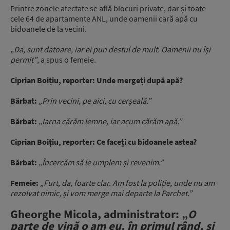
Printre zonele afectate se află blocuri private, dar și toate
cele 64 de apartamente ANL, unde oamenii cară apă cu
bidoanele de la vecini.
„Da, sunt datoare, iar ei pun destul de mult. Oamenii nu își
permit”
, a spus o femeie.
Ciprian Boițiu, reporter: Unde mergeți după apă?
Bărbat:
„Prin vecini, pe aici, cu cerșeală.”
Bărbat:
„Iarna cărăm lemne, iar acum cărăm apă.”
Ciprian Boițiu, reporter: Ce faceți cu bidoanele astea?
Bărbat:
„Încercăm să le umplem și revenim.”
Femeie:
„Furt, da, foarte clar. Am fost la poliție, unde nu am
rezolvat nimic, și vom merge mai departe la Parchet.”
Gheorghe Micola, administrator: „
O
parte de vină o am eu, în primul rând, și