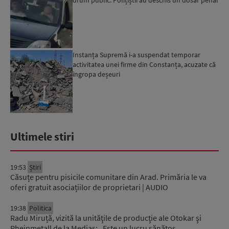
drum public. Polițiștii au deschis un dosar penal
Instanța Supremă i-a suspendat temporar
activitatea unei firme din Constanța, acuzate că
îngropa deșeuri
Ultimele stiri
19:53
Știri
Căsuțe pentru pisicile comunitare din Arad. Primăria le va
oferi gratuit asociațiilor de proprietari | AUDIO
19:38
Politica
Radu Miruță, vizită la unităţile de producţie ale Otokar şi
Rheinmetall de la Mediaș: „Este un lucru sănătos…