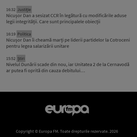
16:32
Justiție
Nicușor Dan a sesizat CCR în legătură cu modificările aduse
legii integrității. Care sunt principalele obiecții
16:19
Politica
Nicușor Dan îi cheamă marți pe liderii partidelor la Cotroceni
pentru legea salarizării unitare
15:52
Știri
Nivelul Dunării scade din nou, iar Unitatea 2 de la Cernavodă
ar putea fi oprită din cauza debitului…
Copyright © Europa FM. Toate drepturile rezervate. 2026