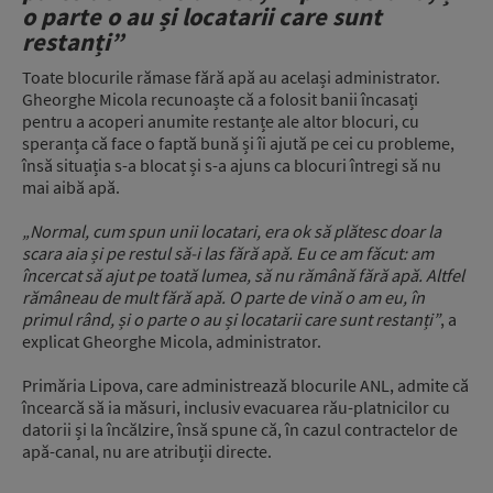
o parte o au și locatarii care sunt
restanți”
Toate blocurile rămase fără apă au același administrator.
Gheorghe Micola
recunoaște că a folosit banii încasați
pentru a acoperi anumite restanțe ale altor blocuri, cu
speranța că face o faptă bună și îi ajută pe cei cu probleme,
însă situația s-a blocat și s-a ajuns ca blocuri întregi să nu
mai aibă apă.
„Normal, cum spun unii locatari, era ok să plătesc doar la
scara aia și pe restul să-i las fără apă. Eu ce am făcut: am
încercat să ajut pe toată lumea, să nu rămână fără apă. Altfel
rămâneau de mult fără apă. O parte de vină o am eu, în
primul rând, și o parte o au și locatarii care sunt restanți”
, a
explicat Gheorghe Micola, administrator.
Primăria
Lipova
, care administrează blocurile ANL, admite că
încearcă să ia măsuri, inclusiv evacuarea rău-platnicilor cu
datorii și la încălzire, însă spune că, în cazul contractelor de
apă-canal, nu are atribuții directe.