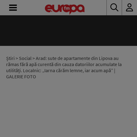
ACASĂ
ȘTIRI
RADIO
Știri
>
Social
> Arad: sute de apartamente din Lipova au
rămas fără apă curentă din cauza datoriilor acumulate la
utilități. Localnic: „Iarna cărăm lemne, iar acum apă” |
CONCURSURI
GALERIE FOTO
PODCAST
ASCULTĂ
LIVE