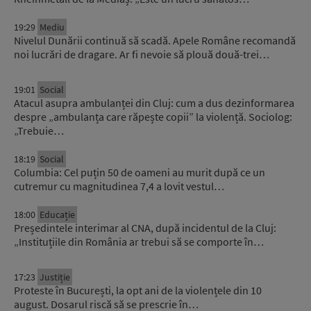
19:29
Mediu
Nivelul Dunării continuă să scadă. Apele Române recomandă
noi lucrări de dragare. Ar fi nevoie să plouă două-trei…
19:01
Social
Atacul asupra ambulanței din Cluj: cum a dus dezinformarea
despre „ambulanța care răpește copii” la violență. Sociolog:
„Trebuie…
18:19
Social
Columbia: Cel puțin 50 de oameni au murit după ce un
cutremur cu magnitudinea 7,4 a lovit vestul…
18:00
Educație
Președintele interimar al CNA, după incidentul de la Cluj:
„Instituțiile din România ar trebui să se comporte în…
17:23
Justiție
Proteste în București, la opt ani de la violențele din 10
august. Dosarul riscă să se prescrie în…