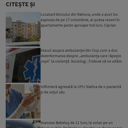
CITEȘTE ȘI
Locatarii blocului din Rahova, unde a avut loc
explozia de pe 17 octombrie, ar putea reveni în
apartamente peste aproape trei luni. Ciprian
Ciucu: Vor...
Atacul asupra ambulanței din Cluj: cum a dus
dezinformarea despre „ambulanța care răpește
copii” la violență. Sociolog: „Trebuie să ne uităm
cu îngrij...
Infirmieră agresată la UPU Slatina de o pacientă
și de soțul său
Vrancea: Bebeluș de 11 luni, la volan pe un