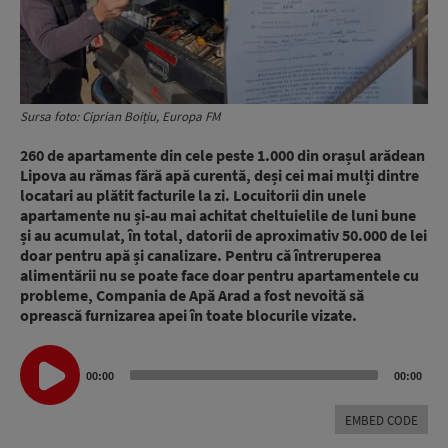
Sursa foto: Ciprian Boițiu, Europa FM
260 de apartamente din cele peste 1.000 din orașul arădean
Lipova
au rămas fără apă curentă, deși cei mai mulți dintre
locatari au plătit facturile la zi. Locuitorii din unele
apartamente nu și-au mai achitat cheltuielile de luni bune
și au acumulat, în total, datorii de aproximativ 50.000 de lei
doar pentru apă și canalizare. Pentru că întreruperea
alimentării nu se poate face doar pentru apartamentele cu
probleme,
Compania de Apă Arad
a fost nevoită să
oprească furnizarea apei în toate blocurile vizate.
Audio
00:00
00:00
Player
EMBED CODE