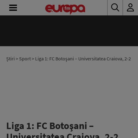
ACASĂ
ȘTIRI
RADIO
Știri
>
Sport
> Liga 1: FC Botoşani – Universitatea Craiova, 2-2
CONCURSURI
PODCAST
ASCULTĂ
LIVE
Liga 1: FC Botoşani –
Universitatea Craiova, 2-2