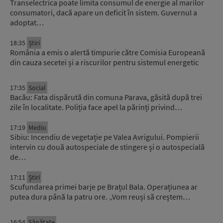
Transelectrica poate limita consumul de energie al marilor
consumatori, dacă apare un deficit în sistem. Guvernul a
adoptat…
18:35
Știri
România a emis o alertă timpurie către Comisia Europeană
din cauza secetei și a riscurilor pentru sistemul energetic
17:35
Social
Bacău: Fata dispărută din comuna Parava, găsită după trei
zile în localitate. Poliția face apel la părinți privind…
17:19
Mediu
Sibiu: Incendiu de vegetație pe Valea Avrigului. Pompierii
intervin cu două autospeciale de stingere și o autospecială
de…
17:11
Știri
Scufundarea primei barje pe Brațul Bala. Operațiunea ar
putea dura până la patru ore. „Vom reuși să creștem…
16:54
Sănătate