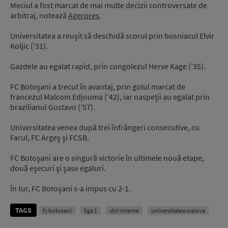
Meciul a fost marcat de mai multe decizii controversate de
arbitraj, notează
Agerpres
.
Universitatea a reuşit să deschidă scorul prin bosniacul Elvir
Koljic (’31).
Gazdele au egalat rapid, prin congolezul Herve Kage (’35).
FC Botoşani a trecut în avantaj, prin golul marcat de
francezul Malcom Edjouma (’42), iar oaspeţii au egalat prin
brazilianul Gustavo (’57).
Universitatea venea după trei înfrângeri consecutive, cu
Farul, FC Argeş şi FCSB.
FC Botoşani are o singură victorie în ultimele nouă etape,
două eşecuri şi şase egaluri.
În tur, FC Botoşani s-a impus cu 2-1.
TAGS
fc botosani
liga 1
stiri interne
universitatea craiova