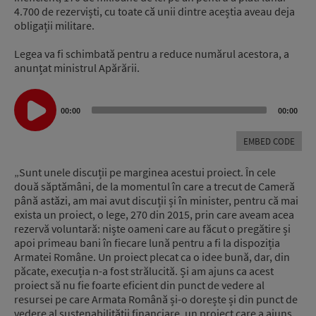
4.700 de rezerviști, cu toate că unii dintre aceștia aveau deja
obligații militare.
Legea va fi schimbată pentru a reduce numărul acestora, a
anunțat ministrul Apărării.
Audio
Player
00:00
00:00
EMBED CODE
„Sunt unele discuții pe marginea acestui proiect. În cele
două săptămâni, de la momentul în care a trecut de Cameră
până astăzi, am mai avut discuții și în minister, pentru că mai
exista un proiect, o lege, 270 din 2015, prin care aveam acea
rezervă voluntară: niște oameni care au făcut o pregătire și
apoi primeau bani în fiecare lună pentru a fi la dispoziția
Armatei Române. Un proiect plecat ca o idee bună, dar, din
păcate, execuția n-a fost strălucită. Și am ajuns ca acest
proiect să nu fie foarte eficient din punct de vedere al
resursei pe care Armata Română și-o dorește și din punct de
vedere al sustenabilității financiare, un proiect care a ajuns