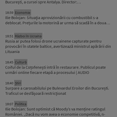
București, a cursei spre Antalya. Director:…
18:59
Economie
Ilie Bolojan: Situaţia aprovizionării cu combustibil s-a
deblocat. Prețurile la motorină ar urma să scadă în a doua…
18:51
Război în Ucraina
Rusia ar putea folosi drone ucrainene capturate pentru
provocări în statele baltice, avertizează ministrul apărării din
Lituania
18:45
Cultură
Coiful de la Coțofenești intră în restaurare. Publicul poate
urmări online fiecare etapă a procesului | AUDIO
18:40
Știri
Surpare a carosabilului pe Bulevardul Eroilor din București.
Traficul se desfășoară restricționat
18:07
Politica
Ilie Bolojan: Sunt optimist că Moody’s va menține ratingul
României. „Dacă nu vom avea o economie competitivă, n-