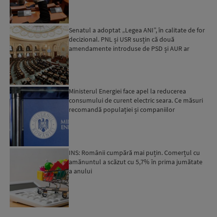
Senatul a adoptat „Legea ANI”, în calitate de for
decizional. PNL și USR susțin că două
amendamente introduse de PSD și AUR ar
putea pune în pericol u...
Ministerul Energiei face apel la reducerea
consumului de curent electric seara. Ce măsuri
recomandă populației și companiilor
INS: Românii cumpără mai puțin. Comerțul cu
amănuntul a scăzut cu 5,7% în prima jumătate
a anului