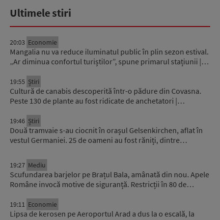
Ultimele stiri
20:03
Economie
Mangalia nu va reduce iluminatul public în plin sezon estival.
„Ar diminua confortul turiștilor”, spune primarul stațiunii |…
19:55
Știri
Cultură de canabis descoperită într-o pădure din Covasna.
Peste 130 de plante au fost ridicate de anchetatori |…
19:46
Știri
Două tramvaie s-au ciocnit în orașul Gelsenkirchen, aflat în
vestul Germaniei. 25 de oameni au fost răniți, dintre…
19:27
Mediu
Scufundarea barjelor pe Brațul Bala, amânată din nou. Apele
Române invocă motive de siguranță. Restricții în 80 de…
19:11
Economie
Lipsa de kerosen pe Aeroportul Arad a dus la o escală, la