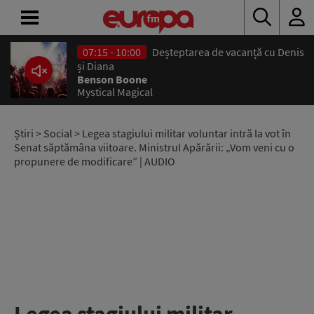
07:15 - 10:00
Deșteptarea de vacanță cu Denis
ACASĂ
și Diana
Benson Boone
Mystical Magical
ȘTIRI
RADIO
Știri
>
Social
> Legea stagiului militar voluntar intră la vot în
Senat săptămâna viitoare. Ministrul Apărării: „Vom veni cu o
propunere de modificare” | AUDIO
CONCURSURI
PODCAST
ASCULTĂ
LIVE