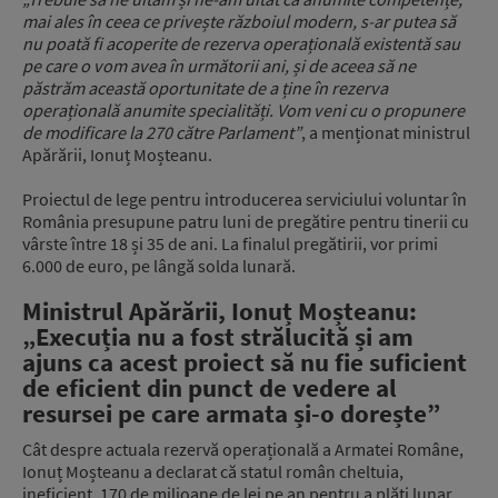
mai ales în ceea ce privește războiul modern, s-ar putea să
nu poată fi acoperite de rezerva operațională existentă sau
pe care o vom avea în următorii ani, și de aceea să ne
păstrăm această oportunitate de a ține în rezerva
operațională anumite specialități. Vom veni cu o propunere
de modificare la 270 către Parlament”
, a menționat ministrul
Apărării, Ionuț Moșteanu.
Proiectul de lege pentru introducerea serviciului voluntar în
România presupune patru luni de pregătire pentru tinerii cu
vârste între 18 și 35 de ani. La finalul pregătirii, vor primi
6.000 de euro, pe lângă solda lunară.
Ministrul Apărării, Ionuț Moșteanu:
„Execuția nu a fost strălucită și am
ajuns ca acest proiect să nu fie suficient
de eficient din punct de vedere al
resursei pe care armata și-o dorește”
Cât despre actuala rezervă operațională a Armatei Române,
Ionuț Moșteanu a declarat că statul român cheltuia,
ineficient, 170 de milioane de lei pe an pentru a plăti lunar