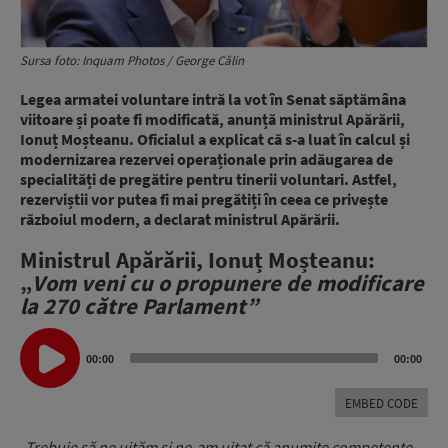
Sursa foto: Inquam Photos / George Călin
Legea armatei voluntare intră la vot în Senat săptămâna
viitoare și poate fi modificată, anunță ministrul Apărării,
Ionuț Moșteanu. Oficialul a explicat că s-a luat în calcul și
modernizarea rezervei operaționale prin adăugarea de
specialități de pregătire pentru tinerii voluntari. Astfel,
rezerviștii vor putea fi mai pregătiți în ceea ce privește
războiul modern, a declarat ministrul Apărării.
Ministrul Apărării, Ionuț Moșteanu:
„
Vom veni cu o propunere de modificare
la 270 către Parlament”
Audio
Player
00:00
00:00
EMBED CODE
„Trebuie să ne uităm și ne-am uitat că anumite competențe,