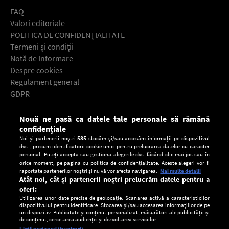
FAQ
Valori editoriale
POLITICA DE CONFIDENŢIALITATE
Termeni şi condiţii
Notă de Informare
Despre cookies
Regulament general
GDPR
Contact
Nouă ne pasă ca datele tale personale să rămână
Descarcă gratuit aplicaţia Europa FM pentru smartphone:
confidențiale
Noi și partenerii noștri
585
stocăm și/sau accesăm informații pe dispozitivul
dvs., precum identificatorii cookie unici pentru prelucrarea datelor cu caracter
personal. Puteți accepta sau gestiona alegerile dvs. făcând clic mai jos sau în
orice moment, pe pagina cu politica de confidențialitate. Aceste alegeri vor fi
raportate partenerilor noștri și nu vă vor afecta navigarea.
Mai multe detalii
Atât noi, cât și partenerii noștri prelucrăm datele pentru a
oferi:
Utilizarea unor date precise de geolocație. Scanarea activă a caracteristicilor
dispozitivului pentru identificare. Stocarea și/sau accesarea informațiilor de pe
un dispozitiv. Publicitate și conținut personalizat, măsurători ale publicității și
de conținut, cercetarea audienței și dezvoltarea serviciilor.
Setări:
Listă parteneri (furnizori)