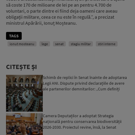
să coste 170 de milioane de lei pe an pentru 4.700 de
voluntari, o parte dintre ei fiind deja oameni care aveau
obligații militare, ceea ce nu este în regulă.”, a precizat
ministrul Apărării, Ionuț Moșteanu.
TAGS
ionut mosteanu
lege
senat
stagiu militar
stiri interne
CITEȘTE ȘI
Schimb de replici în Senat înainte de adoptarea
Legii ANI. Dispute privind declarațiile de avere
ale partenerilor demnitarilor: „Cum definiți
amantele...
Camera Deputaților a adoptat Strategia
națională pentru conservarea biodiversității
2026-2030. Proiectul revine, însă, la Senat
pentru modificări...