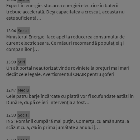
Expert în energie: stocarea energiei electrice în baterii
trebuie accelerată. Deși capacitatea a crescut, aceasta nu
este suficientă…
13:04
Social
Ministerul Energiei face apel la reducerea consumului de
curent electric seara. Ce măsuri recomandă populației și
companiilor |…
13:00
Știri
Un alt portal neautorizat vinde roviniete la prețuri mai mari
decât cele legale. Avertismentul CNAIR pentru șoferi
12:47
Mediu
Cele patru barje încărcate cu piatră vor fi scufundate astăzi în
Dunăre, după ce ieri intervenția a fost…
12:33
Social
INS: Românii cumpără mai puțin. Comerțul cu amănuntul a
scăzut cu 5,7% în prima jumătate a anului |…