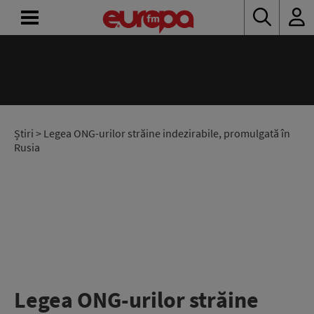
14:00 - 18:00
ACASĂ
Drum cu prioritate
Denis Ciulinaru și Diana Enache
ȘTIRI
RADIO
Știri
> Legea ONG-urilor străine indezirabile, promulgată în
Rusia
CONCURSURI
PODCAST
ASCULTĂ
LIVE
Legea ONG-urilor străine