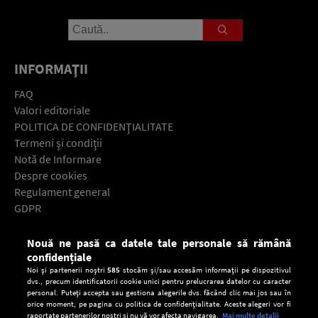
INFORMAŢII
FAQ
Valori editoriale
POLITICA DE CONFIDENŢIALITATE
Termeni şi condiţii
Notă de Informare
Despre cookies
Regulament general
GDPR
Contact
Nouă ne pasă ca datele tale personale să rămână
Descarcă gratuit aplicaţia Europa FM pentru smartphone:
confidențiale
Noi și partenerii noștri
585
stocăm și/sau accesăm informații pe dispozitivul
dvs., precum identificatorii cookie unici pentru prelucrarea datelor cu caracter
personal. Puteți accepta sau gestiona alegerile dvs. făcând clic mai jos sau în
orice moment, pe pagina cu politica de confidențialitate. Aceste alegeri vor fi
raportate partenerilor noștri și nu vă vor afecta navigarea.
Mai multe detalii