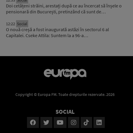
12:33
Social
Doi cetățeni străini, arestați după ce au încercat să înșele o
pensionară din București, pretinzând că sunt de…
12:22
Social
O nouă creșă a fost inaugurată astăzi în sectorul 6 al
Capitalei. Cseke Attila: Suntem la a 96-a…
Copyright © Europa FM. Toate drepturile rezervate. 2026
SOCIAL