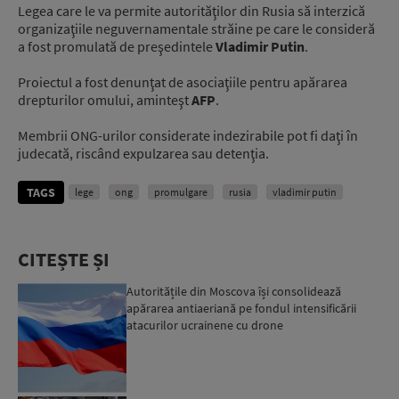
Legea care le va permite autorităţilor din Rusia să interzică
organizaţiile neguvernamentale străine pe care le consideră
a fost promulată de preşedintele
Vladimir Putin
.
Proiectul a fost denunţat de asociaţiile pentru apărarea
drepturilor omului, aminteşt
AFP
.
Membrii ONG-urilor considerate indezirabile pot fi daţi în
judecată, riscând expulzarea sau detenţia.
TAGS
lege
ong
promulgare
rusia
vladimir putin
CITEȘTE ȘI
Autoritățile din Moscova își consolidează
apărarea antiaeriană pe fondul intensificării
atacurilor ucrainene cu drone