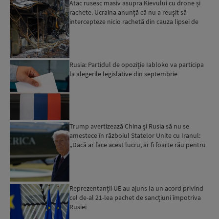
Atac rusesc masiv asupra Kievului cu drone și
rachete. Ucraina anunță că nu a reușit să
intercepteze nicio rachetă din cauza lipsei de
interceptoare P...
Rusia: Partidul de opoziție Iabloko va participa
la alegerile legislative din septembrie
Trump avertizează China şi Rusia să nu se
amestece în războiul Statelor Unite cu Iranul:
„Dacă ar face acest lucru, ar fi foarte rău pentru
ele”...
Reprezentanții UE au ajuns la un acord privind
cel de-al 21-lea pachet de sancțiuni împotriva
Rusiei