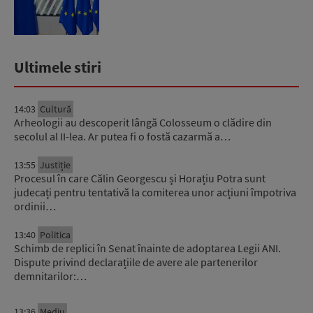
Ultimele stiri
14:03
Cultură
Arheologii au descoperit lângă Colosseum o clădire din
secolul al II-lea. Ar putea fi o fostă cazarmă a…
13:55
Justiție
Procesul în care Călin Georgescu și Horațiu Potra sunt
judecați pentru tentativă la comiterea unor acțiuni împotriva
ordinii…
13:40
Politica
Schimb de replici în Senat înainte de adoptarea Legii ANI.
Dispute privind declarațiile de avere ale partenerilor
demnitarilor:…
13:36
Mediu