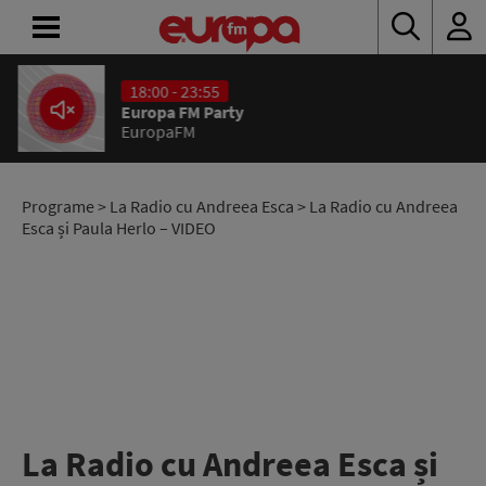
18:00 - 23:55
ACASĂ
Europa FM Party
EuropaFM
ȘTIRI
RADIO
Programe
>
La Radio cu Andreea Esca
> La Radio cu Andreea
Esca și Paula Herlo – VIDEO
CONCURSURI
PODCAST
ASCULTĂ
LIVE
La Radio cu Andreea Esca și