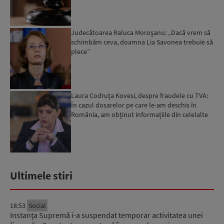
Judecătoarea Raluca Moroşanu: „Dacă vrem să
schimbăm ceva, doamna Lia Savonea trebuie să
plece”
Laura Codruța Kovesi, despre fraudele cu TVA:
În cazul dosarelor pe care le-am deschis în
România, am obținut informațiile din celelalte
state membre....
Ultimele stiri
18:53
Social
Instanța Supremă i-a suspendat temporar activitatea unei