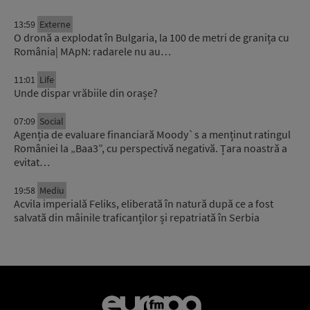
13:59
Externe
O dronă a explodat în Bulgaria, la 100 de metri de granița cu
România| MApN: radarele nu au…
11:01
Life
Unde dispar vrăbiile din orașe?
07:09
Social
Agenția de evaluare financiară Moody`s a menținut ratingul
României la „Baa3”, cu perspectivă negativă. Țara noastră a
evitat…
19:58
Mediu
Acvila imperială Feliks, eliberată în natură după ce a fost
salvată din mâinile traficanților și repatriată în Serbia