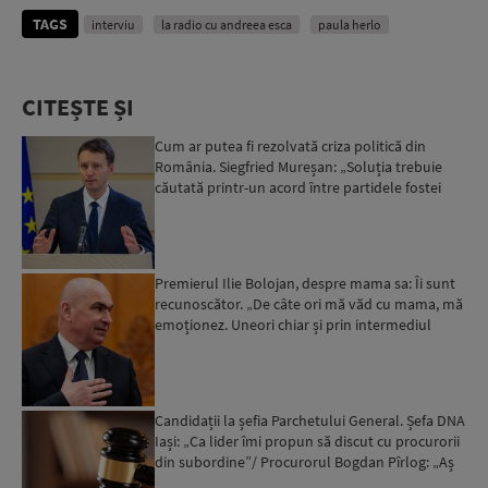
TAGS
interviu
la radio cu andreea esca
paula herlo
CITEȘTE ȘI
Cum ar putea fi rezolvată criza politică din
România. Siegfried Mureșan: „Soluția trebuie
căutată printr-un acord între partidele fostei
coaliții, pen...
Premierul Ilie Bolojan, despre mama sa: Îi sunt
recunoscător. „De câte ori mă văd cu mama, mă
emoționez. Uneori chiar și prin intermediul
presei”. Ce ...
Candidații la șefia Parchetului General. Șefa DNA
Iași: „Ca lider îmi propun să discut cu procurorii
din subordine”/ Procurorul Bogdan Pîrlog: „Aș
mer...