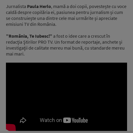
Jurnalista
Paula Herlo
, mamă a doi copii, povestește cu voce
caldă despre copilăria ei, pasiunea pentru jurnalism și cum
se construiește una dintre cele mai urmărite și apreciate
emisiuni TV din România.
”România, Te Iubesc!”
a fost o idee care a crescut în
redacţia Ştirilor PRO TV. Un format de reportaje, anchete şi
investigaţii de calitate mereu mai bună, cu standarde mereu
mai mari.