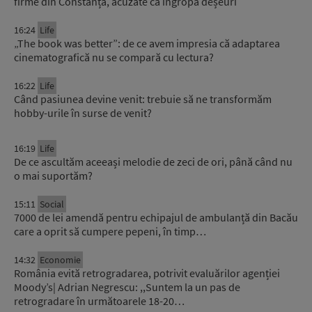
firme din Constanța, acuzate că îngropa deșeuri
16:24
Life
„The book was better”: de ce avem impresia că adaptarea
cinematografică nu se compară cu lectura?
16:22
Life
Când pasiunea devine venit: trebuie să ne transformăm
hobby-urile în surse de venit?
16:19
Life
De ce ascultăm aceeași melodie de zeci de ori, până când nu
o mai suportăm?
15:11
Social
7000 de lei amendă pentru echipajul de ambulanță din Bacău
care a oprit să cumpere pepeni, în timp…
14:32
Economie
România evită retrogradarea, potrivit evaluărilor agenției
Moody’s| Adrian Negrescu: ,,Suntem la un pas de
retrogradare în următoarele 18-20…