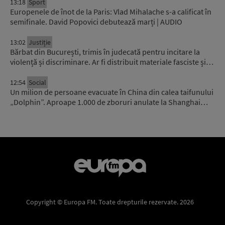
13:18
Sport
Europenele de înot de la Paris: Vlad Mihalache s-a calificat în
semifinale. David Popovici debutează marți | AUDIO
13:02
Justiție
Bărbat din București, trimis în judecată pentru incitare la
violență și discriminare. Ar fi distribuit materiale fasciste și…
12:54
Social
Un milion de persoane evacuate în China din calea taifunului
„Dolphin”. Aproape 1.000 de zboruri anulate la Shanghai…
Copyright © Europa FM. Toate drepturile rezervate. 2026