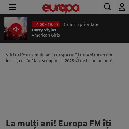
14:00 - 18:00
Drum cu prioritate
ACASĂ
Harry Styles
American Girls
ȘTIRI
RADIO
Știri
>
Life
> La mulți ani! Europa FM îți urează un an nou
fericit, cu sănătate și împliniri! 2025 să ne fie un an bun!
CONCURSURI
PODCAST
ASCULTĂ
LIVE
La mulți ani! Europa FM îți