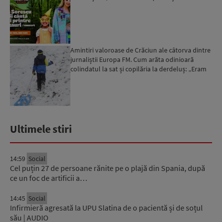
Amintiri valoroase de Crăciun ale câtorva dintre
jurnaliștii Europa FM. Cum arăta odinioară
colindatul la sat și copilăria la derdeluș: „Eram
atât de ...
Ultimele stiri
14:59
Social
Cel puțin 27 de persoane rănite pe o plajă din Spania, după
ce un foc de artificii a…
14:45
Social
Infirmieră agresată la UPU Slatina de o pacientă și de soțul
său | AUDIO