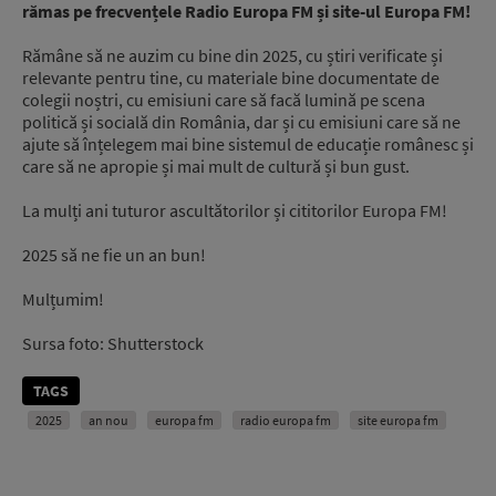
rămas pe frecvențele Radio Europa FM și site-ul Europa FM!
Rămâne să ne auzim cu bine din 2025, cu știri verificate și
relevante pentru tine, cu materiale bine documentate de
colegii noștri, cu emisiuni care să facă lumină pe scena
politică și socială din România, dar și cu emisiuni care să ne
ajute să înțelegem mai bine sistemul de educație românesc și
care să ne apropie și mai mult de cultură și bun gust.
La mulți ani tuturor ascultătorilor și cititorilor Europa FM!
2025 să ne fie un an bun!
Mulțumim!
Sursa foto: Shutterstock
TAGS
2025
an nou
europa fm
radio europa fm
site europa fm