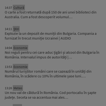
14:37
Cultură
O carte a fost returnată după 150 de ani unei biblioteci din
Australia. Cum a fost descoperit volumul…
14:11
Știri
Explozie la un depozit de muniții din Bulgaria. Compania a
furnizat în trecut muniție Ucrainei | AUDIO
14:04
Economie
Noi reguli pentru cei care aduc țigări și alcool din Bulgaria în
România. Intervalul impus de autorități |…
13:53
Economie
Numărul turiștilor români care se cazează în unități din
România, în scădere cu 10% în ultimele șase luni.…
13:26
Meteo
Un nou val de căldură în România. Cod portocaliu în șapte
județe. Seceta se va accentua mai ales…