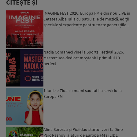
CITEȘTE ȘI
IMAGINE FEST 2026: Europa FM e din nou LIVE în
Cetatea Alba Iulia cu patru zile de muzică, ediții
speciale și experiențe pentru toate generațiile...
Nadia Comăneci vine la Sports Festival 2026.
Masterclass dedicat moștenirii primului 10
perfect
1 Iunie e Ziua cu mami sau tati la serviciu la
Europa FM
Alina Sorescu și Picii dau startul verii la Dino
Parc Râșnov, alături de Europa FM și LIDL