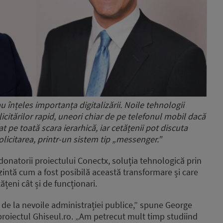
u înțeles importanța digitalizării. Noile tehnologii
icitărilor rapid, uneori chiar de pe telefonul mobil dacă
t pe toată scara ierarhică, iar cetățenii pot discuta
olicitarea, printr-un sistem tip „messenger.”
onatorii proiectului Conectx, soluția tehnologică prin
ezintă cum a fost posibilă această transformare și care
ățeni cât și de funcționari.
de la nevoile administrației publice,” spune George
proiectul Ghiseul.ro. „Am petrecut mult timp studiind