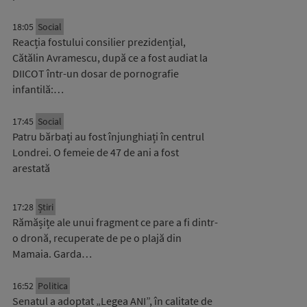
18:05
Social
Reacția fostului consilier prezidențial,
Cătălin Avramescu, după ce a fost audiat la
DIICOT într-un dosar de pornografie
infantilă:…
17:45
Social
Patru bărbați au fost înjunghiați în centrul
Londrei. O femeie de 47 de ani a fost
arestată
17:28
Știri
Rămășițe ale unui fragment ce pare a fi dintr-
o dronă, recuperate de pe o plajă din
Mamaia. Garda…
16:52
Politica
Senatul a adoptat „Legea ANI”, în calitate de