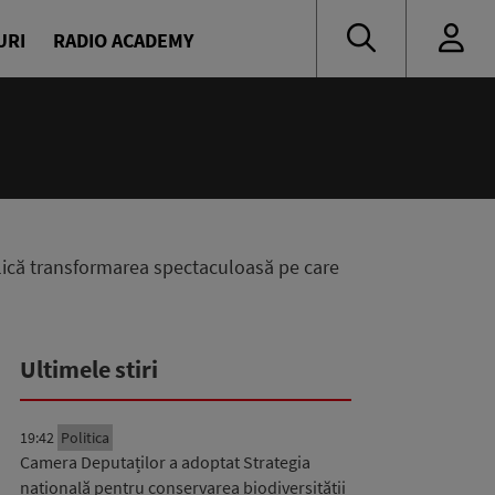
URI
RADIO ACADEMY
plică transformarea spectaculoasă pe care
Ultimele stiri
19:42
Politica
Camera Deputaților a adoptat Strategia
națională pentru conservarea biodiversității