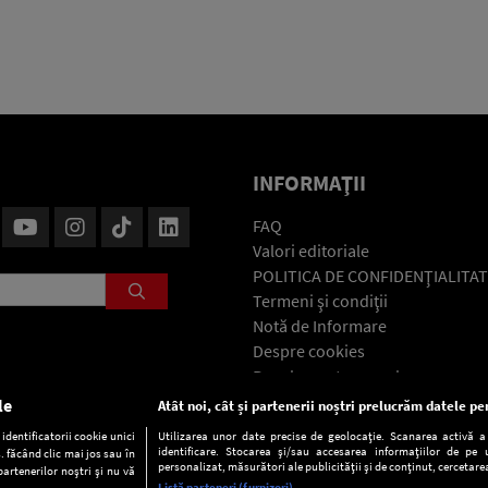
INFORMAŢII
FAQ
Valori editoriale
POLITICA DE CONFIDENŢIALITAT
Termeni şi condiţii
Notă de Informare
Despre cookies
Regulament general
GDPR
le
Atât noi, cât și partenerii noștri prelucrăm datele pen
Contact
dentificatorii cookie unici
Utilizarea unor date precise de geolocație. Scanarea activă a c
identificare. Stocarea și/sau accesarea informațiilor de pe u
. făcând clic mai jos sau în
personalizat, măsurători ale publicității și de conținut, cercetarea
partenerilor noștri și nu vă
Listă parteneri (furnizori)