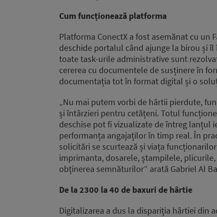
Cum funcționează platforma
Platforma ConectX a fost asemănat cu un Fa
deschide portalul când ajunge la birou și î
toate task-urile administrative sunt rezolv
cererea cu documentele de susținere în for
documentația tot în format digital și o soluț
„Nu mai putem vorbi de hârtii pierdute, func
și întârzieri pentru cetățeni. Totul funcțio
deschise pot fi vizualizate de întreg lanțul i
performanța angajaților în timp real. În pra
solicitări se scurtează și viața funcționaril
imprimanta, dosarele, ștampilele, plicurile,
obținerea semnăturilor” arată Gabriel Al B
De la 2300 la 40 de baxuri de hârtie
Digitalizarea a dus la dispariția hârtiei din