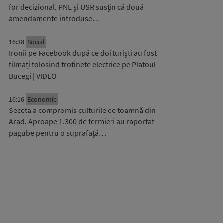
for decizional. PNL și USR susțin că două
amendamente introduse…
16:38
Social
Ironii pe Facebook după ce doi turiști au fost
filmați folosind trotinete electrice pe Platoul
Bucegi | VIDEO
16:16
Economie
Seceta a compromis culturile de toamnă din
Arad. Aproape 1.300 de fermieri au raportat
pagube pentru o suprafață…