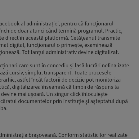
cebook al administrației, pentru că funcționarul
l închide doar atunci când termină programul. Practic,
ate direct în această platformă. Cetățeanul transmite
mat digital, funcționarul o primește, examinează
ionează. Tot lanțul administrativ devine digitalizat.
ționari care sunt în concediu și lasă lucrări nefinalizate
nează cursiv, simplu, transparent. Toate procesele
erarhic, astfel încât factorii de decizie pot monitoriza
ctică, digitalizarea înseamnă că timpii de răspuns la
or devine mai ușoară. Un singur click înlocuiește
 căratul documentelor prin instituție și așteptatul după
aba.
 administrația brașoveană. Conform statisticilor realizate