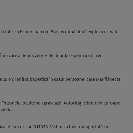
a la fabrica Kronospan din Brașov după două explozii urmate
nia care a depus cerere de finanțare pentru un tren
e cu o dronă subacvatică în cazul persoanei care s-ar fi înecat
 în zonele locuite se agravează. Autoritățile intervin aproape
malelor
acat de un urs pe DJ104A. Victima a fost transportată cu