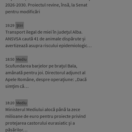
2026-2030. Proiectul revine, însă, la Senat
pentru modificări
19:29
Știri
Transport ilegal de miei în județul Alba.
ANSVSA caută 41 de animale dispărute și
avertizează asupra riscului epidemiologic…
18:50
Mediu
Scufundarea barjelor pe brațul Bala,
amânată pentru joi. Directorul adjunct al
Apele Române, despre operațiune: „Dacă
simțim că…
18:20
Mediu
Ministerul Mediului alocă până la zece
milioane de euro pentru proiecte privind
protejarea castorului eurasiatic și a
păsărilor…