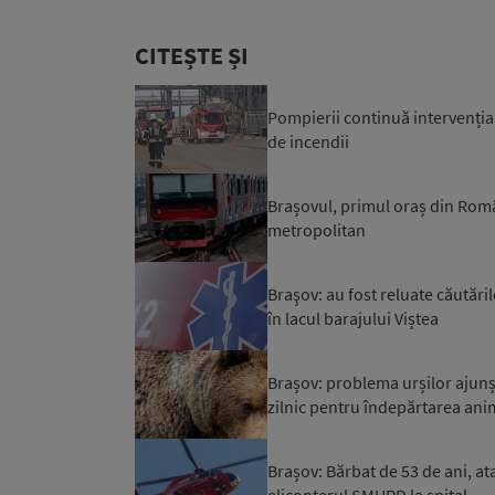
CITEȘTE ȘI
Pompierii continuă intervenți
de incendii
Brașovul, primul oraș din Româ
metropolitan
Braşov: au fost reluate căutăril
în lacul barajului Viștea
Brașov: problema urșilor ajunși
zilnic pentru îndepărtarea ani
Brașov: Bărbat de 53 de ani, at