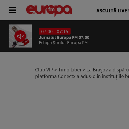
ASCULTĂ LIVE!
07:00 - 07:15
ACASĂ
Jurnalul Europa FM 07:00
Echipa Știrilor Europa FM
ȘTIRI
RADIO
Club VIP
>
Timp Liber
> La Brașov a dispăru
platforma Conectx a adus-o în instituțiile 
CONCURSURI
PODCAST
ASCULTĂ LIVE