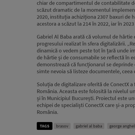
chiar de compartimentul de contabilitate de
scăzut dramatic de la momentul implementăr
2020, instituția achiziționa 2307 baxuri de h
acestora a scăzut la 214 în 2022, iar în 202
Gabriel Al Baba arată că volumul de hârtie
progresului realizat în sfera digitalizării. 
dinamică o vedem peste tot în țară unde 
de hârtie și de consumabile se reflectă în e
demonstrează că funcționarul se deprinde c
simte nevoia să listeze documentele, ceea 
Soluția de digitalizare oferită de ConectX a 
România. Aceasta este folosită la nivelul u
și în Municipiul București. Proiectul este un
echipei de specialiști ConectX care și-a pro
România.
TAGS
brasov
gabriel al baba
george anghel