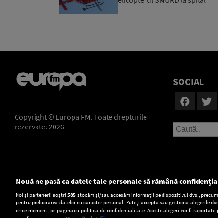
elicopterul SMURD la spital
SOCIAL
Copyright © Europa FM. Toate drepturile
rezervate. 2026
Nouă ne pasă ca datele tale personale să rămână confidenția
Setări:
Noi și partenerii noștri
585
stocăm și/sau accesăm informații pe dispozitivul dvs., precum i
pentru prelucrarea datelor cu caracter personal. Puteți accepta sau gestiona alegerile dvs
Dark Mode
orice moment, pe pagina cu politica de confidențialitate. Aceste alegeri vor fi raportate 
vor afecta navigarea.
Mai multe detalii