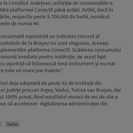
 la Consiliul Județean, achiziția de consumabile a
ii platformei ConectX până astăzi. Astfel, dacă în
ârtie, respectiv peste 5.700.000 de hartii, numărul
3 este de numai 40.
 consumată reprezintă un indicator concret al
„Rezultatele de la Brașov nu sunt singulare, aceeași
implementăm platforma ConectX. Scăderea consumului
conomii imediate pentru instituție, iar acest fapt
u ușurință să folosească noul instrument și nu mai
ce este un mare pas înainte.”
fost deja adoptată de peste 92 de instituții din
nor județe precum Argeș, Vaslui, Tulcea sau Brașov, dar
ul 100% privat, fiind rezultatul muncii de ani de zile a
pus să accelereze digitalizarea administrației din
hartie