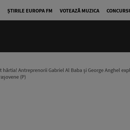
ȘTIRILE EUROPA FM
VOTEAZĂ MUZICA
CONCURS
t hârtia! Antreprenorii Gabriel Al Baba și George Anghel ex
brașovene (P)