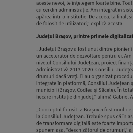
aceste nevoi, le înțelegem foarte bine. Toat
cu cei din administrație. Am integrat în sis
apărea într-o instituție. De aceea, la final
de folosit de utilizatori,” explică acesta.
Județul Brașov, printre primele digitaliza
„Județul Brașov a fost unul dintre pionierii d
un accelerator de dezvoltare pentru ei. Am
nivelul Consiliului Județean, proiect finan
Administrativă 2013-2020. Consiliul Județe
drumuri dacă vreți. Ei au organizat proceduril
integrate în platformă, Consiliul Județean ș
municipii (Brașov, Codlea și Săcele). În tota
fiecare instituție din județ,” afirmă Gabriel 
„Conceptul folosit la Brașov a fost unul de 
la Consiliul Județean. Trebuie spus că în a
de transformare digitală este foarte importa
spunem așa, ”deschizătorul de drumuri,” a 