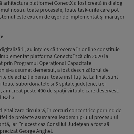
ă arhitectura platformei ConectX a fost creată în dialog
temul nostru toate procesele, toate task-urile care pot
, sistemul este extrem de ușor de implementat și mai ușor
te
igitalizării, au înțeles că trecerea în online constituie
 implementat platforma Conectx încă din 2020 la
țat prin Programul Operațional Capacitate
an și-a asumat demersul, a fost deschizătorul de
e de achiziție pentru toate instituțiile. La final, sunt
i toate subordonatele și 5 spitale județene, trei
l, am creat peste 400 de spații virtuale care deservesc
Al Baba.
digitalizare circulară, în cercuri concentrice pornind de
stfel de proiecte asumarea leadership-ului procesului
ntă, iar în acest caz Consiliul Județean a fost să
precizat George Anghel.