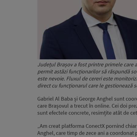
Județul Brașov a fost printre primele care a
permit astăzi funcționarilor să răspundă sol
este nevoie. Fluxul de cereri este monitoriza
direct cu funcționarul care le gestionează s
Gabriel Al Baba și George Anghel sunt coord
care Brașovul a trecut în online. Cei doi pr
sunt efectele concrete, resimțite atât de cet
„Am creat platforma ConectX pornind chiar 
Anghel, care timp de zece ani a coordonat 