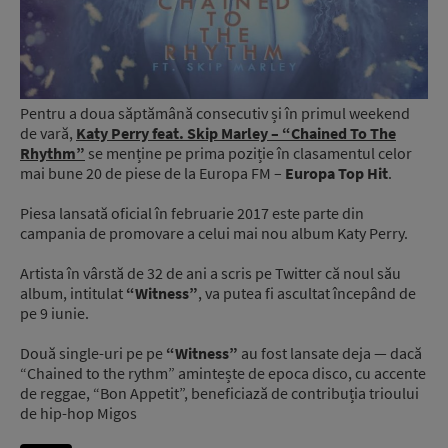
Pentru a doua săptămână consecutiv și în primul weekend
de vară,
Katy Perry feat. Skip Marley – “Chained To The
Rhythm”
se menține pe prima poziție în clasamentul celor
mai bune 20 de piese de la Europa FM –
Europa Top Hit
.
Piesa lansată oficial în februarie 2017 este parte din
campania de promovare a celui mai nou album Katy Perry.
Artista în vârstă de 32 de ani a scris pe Twitter că noul său
album, intitulat
“Witness”
, va putea fi ascultat începând de
pe 9 iunie.
Două single-uri pe pe
“Witness”
au fost lansate deja — dacă
“Chained to the rythm” amintește de epoca disco, cu accente
de reggae, “Bon Appetit”, beneficiază de contribuția trioului
de hip-hop Migos