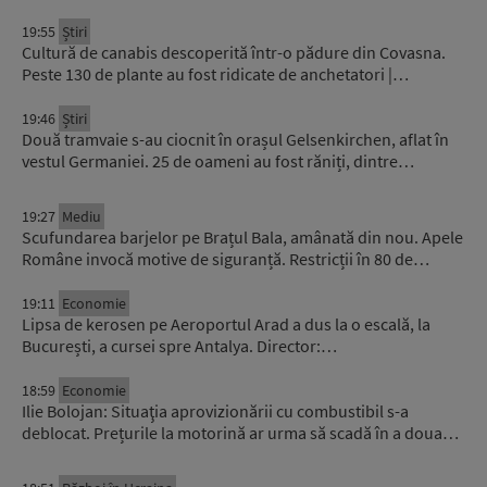
19:55
Știri
Cultură de canabis descoperită într-o pădure din Covasna.
Peste 130 de plante au fost ridicate de anchetatori |…
19:46
Știri
Două tramvaie s-au ciocnit în orașul Gelsenkirchen, aflat în
vestul Germaniei. 25 de oameni au fost răniți, dintre…
19:27
Mediu
Scufundarea barjelor pe Brațul Bala, amânată din nou. Apele
Române invocă motive de siguranță. Restricții în 80 de…
19:11
Economie
Lipsa de kerosen pe Aeroportul Arad a dus la o escală, la
București, a cursei spre Antalya. Director:…
18:59
Economie
Ilie Bolojan: Situaţia aprovizionării cu combustibil s-a
deblocat. Prețurile la motorină ar urma să scadă în a doua…