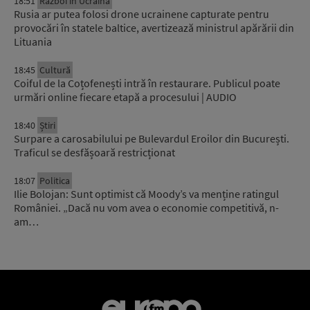
18:51
Război în Ucraina
Rusia ar putea folosi drone ucrainene capturate pentru
provocări în statele baltice, avertizează ministrul apărării din
Lituania
18:45
Cultură
Coiful de la Coțofenești intră în restaurare. Publicul poate
urmări online fiecare etapă a procesului | AUDIO
18:40
Știri
Surpare a carosabilului pe Bulevardul Eroilor din București.
Traficul se desfășoară restricționat
18:07
Politica
Ilie Bolojan: Sunt optimist că Moody’s va menține ratingul
României. „Dacă nu vom avea o economie competitivă, n-
am…