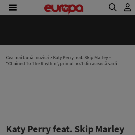
ACASĂ
ȘTIRI
RADIO
Cea mai bună muzică
> Katy Perry feat. Skip Marley –
“Chained To The Rhythm”, primul no.1 din această vară
CONCURSURI
PODCAST
ASCULTĂ
LIVE
Katy Perry feat. Skip Marley