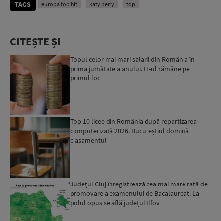
TAGS
europa top hit
katy perry
top
CITEȘTE ȘI
Topul celor mai mari salarii din România în
prima jumătate a anului. IT-ul rămâne pe
primul loc
Top 10 licee din România după repartizarea
computerizată 2026. Bucureștiul domină
clasamentul
Județul Cluj înregistrează cea mai mare rată de
promovare a examenului de Bacalaureat. La
polul opus se află județul Ilfov