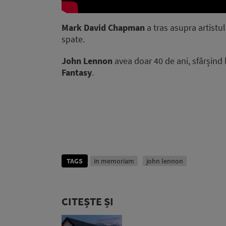
Mark David Chapman
a tras asupra artistulu
spate.
John Lennon
avea doar 40 de ani, sfârșind
Fantasy
.
TAGS
in memoriam
john lennon
CITEȘTE ȘI