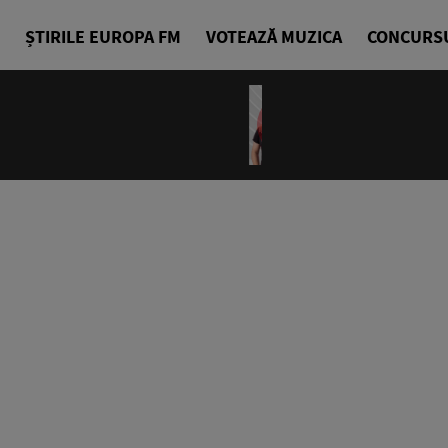
ȘTIRILE EUROPA FM
VOTEAZĂ MUZICA
CONCURS
14:00 - 18
Drum cu pri
Denis Ciuli