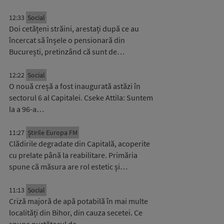
12:33
Social
Doi cetățeni străini, arestați după ce au
încercat să înșele o pensionară din
București, pretinzând că sunt de…
12:22
Social
O nouă creșă a fost inaugurată astăzi în
sectorul 6 al Capitalei. Cseke Attila: Suntem
la a 96-a…
11:27
Știrile Europa FM
Clădirile degradate din Capitală, acoperite
cu prelate până la reabilitare. Primăria
spune că măsura are rol estetic și…
11:13
Social
Criză majoră de apă potabilă în mai multe
localități din Bihor, din cauza secetei. Ce