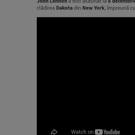
John Lennon
a fost asasinat la
8 decembri
clădirea
Dakota
din
New York
, împreună c