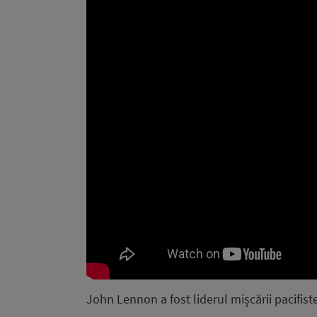
John Lennon a fost liderul mișcării pacifist