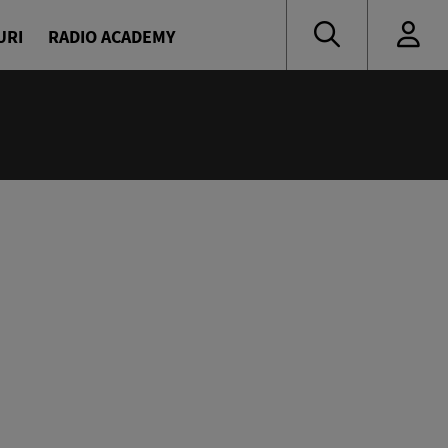
URI
RADIO ACADEMY
:00
oritate
naru și Diana Enache