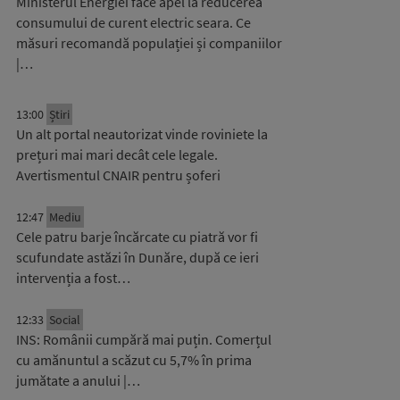
Ministerul Energiei face apel la reducerea
consumului de curent electric seara. Ce
măsuri recomandă populației și companiilor
|…
13:00
Știri
Un alt portal neautorizat vinde roviniete la
prețuri mai mari decât cele legale.
Avertismentul CNAIR pentru șoferi
12:47
Mediu
Cele patru barje încărcate cu piatră vor fi
scufundate astăzi în Dunăre, după ce ieri
intervenția a fost…
12:33
Social
INS: Românii cumpără mai puțin. Comerțul
cu amănuntul a scăzut cu 5,7% în prima
jumătate a anului |…