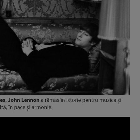
les
,
John Lennon
a rămas în istorie pentru muzica și
ltă, în pace și armonie.