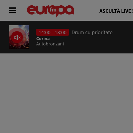
ASCULTĂ LIVE!
14:00 - 18:00
Drum cu prioritate
ACASĂ
Corina
Autobronzant
ȘTIRI
RADIO
CONCURSURI
PODCAST
ASCULTĂ LIVE