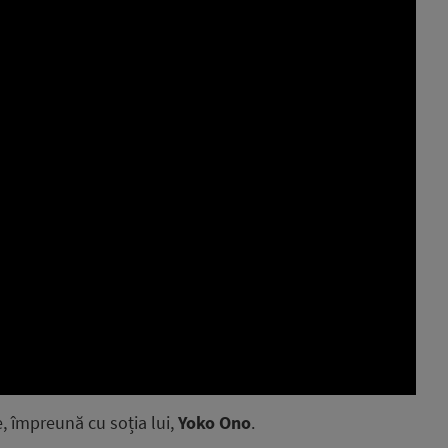
e, împreună cu soția lui,
Yoko Ono
.