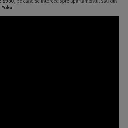
e 1980,
pe când se întorcea spre apartamentul său din
u
Yoko
.