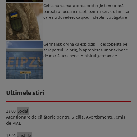
Cehia nu va mai acorda protecție temporară
bărbaților ucraineni apți pentru serviciul militar
care nu dovedesc că și-au îndeplinit obligațiile
militar...
Germania: dronă cu explozibili, descoperită pe
aeroportul Leipzig, în apropierea unor avioane
de marfă ucrainene. Ministrul german de
Interne: „Avem d...
Ultimele stiri
13:00
Social
Atenţionare de călătorie pentru Sicilia. Avertismentul emis
de MAE
12:46
Justiție