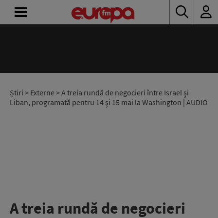
ACASĂ
ȘTIRI
RADIO
Știri
>
Externe
> A treia rundă de negocieri între Israel şi
Liban, programată pentru 14 şi 15 mai la Washington | AUDIO
CONCURSURI
PODCAST
ASCULTĂ
LIVE
A treia rundă de negocieri