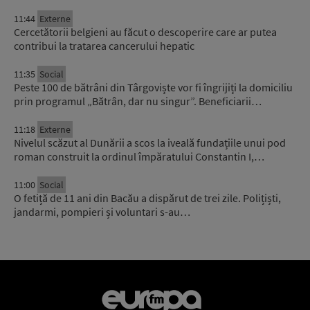
11:44
Externe
Cercetătorii belgieni au făcut o descoperire care ar putea
contribui la tratarea cancerului hepatic
11:35
Social
Peste 100 de bătrâni din Târgoviște vor fi îngrijiți la domiciliu
prin programul „Bătrân, dar nu singur”. Beneficiarii…
11:18
Externe
Nivelul scăzut al Dunării a scos la iveală fundațiile unui pod
roman construit la ordinul împăratului Constantin I,…
11:00
Social
O fetiță de 11 ani din Bacău a dispărut de trei zile. Polițiști,
jandarmi, pompieri și voluntari s-au…