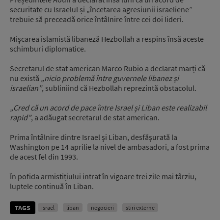
securitate cu Israelul și „încetarea agresiunii israeliene”
trebuie să preceadă orice întâlnire între cei doi lideri.
Mișcarea islamistă libaneză Hezbollah a respins însă aceste
schimburi diplomatice.
Secretarul de stat american Marco Rubio a declarat marți că
nu există
„nicio problemă între guvernele libanez și
israelian”
, subliniind că Hezbollah reprezintă obstacolul.
„Cred că un acord de pace între Israel și Liban este realizabil
rapid”
, a adăugat secretarul de stat american.
Prima întâlnire dintre Israel și Liban, desfășurată la
Washington pe 14 aprilie la nivel de ambasadori, a fost prima
de acest fel din 1993.
În pofida armistițiului intrat în vigoare trei zile mai târziu,
luptele continuă în Liban.
TAGS
israel
liban
negocieri
stiri externe