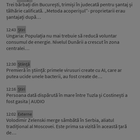
Trei bărbați din București, trimiși în judecată pentru șantaj și
tâlhărie calificată. „Metoda acoperișul”- proprietarii erau
șantajați după…
12:43
Știri
Ungaria: Populația nu mai trebuie să reducă voluntar
consumul de energie. Nivelul Dunării a crescut în zona
centralei…
12:30
Știinţă
Premieră în știință: primele virusuri create cu AI, care ar
putea ucide unele bacterii, au fost create de…
12:16
Știri
Persoana dată dispărută în mare între Tuzla și Costinești a
fost gasita | AUDIO
12:02
Externe
Volodimir Zelenski merge sâmbătă în Serbia, aliatul
tradițional al Moscovei. Este prima sa vizită în această țară
de…