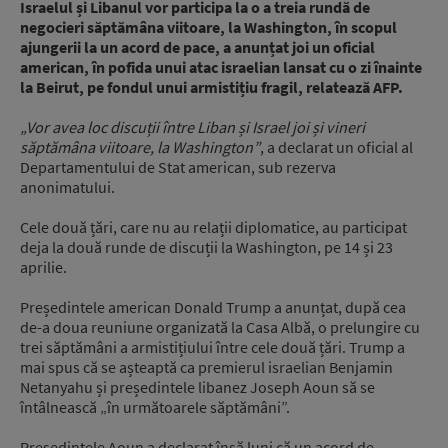
Israelul și Libanul vor participa la o a treia rundă de
negocieri săptămâna viitoare, la Washington, în scopul
ajungerii la un acord de pace, a anunțat joi un oficial
american, în pofida unui atac israelian lansat cu o zi înainte
la Beirut, pe fondul unui armistițiu fragil, relatează AFP.
„Vor avea loc discuții între Liban și Israel joi și vineri
săptămâna viitoare, la Washington”
, a declarat un oficial al
Departamentului de Stat american, sub rezerva
anonimatului.
Cele două țări, care nu au relații diplomatice, au participat
deja la două runde de discuții la Washington, pe 14 și 23
aprilie.
Președintele american Donald Trump a anunțat, după cea
de-a doua reuniune organizată la Casa Albă, o prelungire cu
trei săptămâni a armistițiului între cele două țări. Trump a
mai spus că se așteaptă ca premierul israelian Benjamin
Netanyahu și președintele libanez Joseph Aoun să se
întâlnească „în următoarele săptămâni”.
Președintele Aoun a declarat însă luni că un acord de