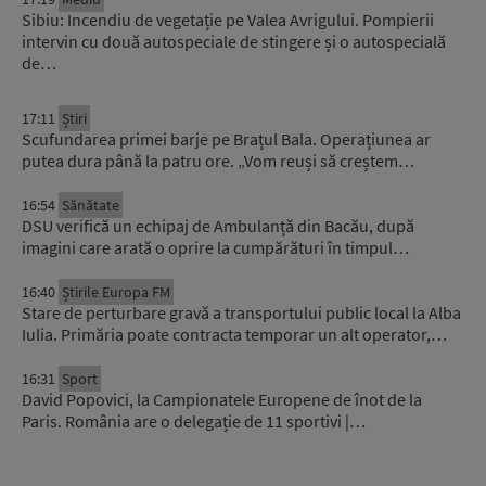
Sibiu: Incendiu de vegetație pe Valea Avrigului. Pompierii
intervin cu două autospeciale de stingere și o autospecială
de…
17:11
Știri
Scufundarea primei barje pe Brațul Bala. Operațiunea ar
putea dura până la patru ore. „Vom reuși să creștem…
16:54
Sănătate
DSU verifică un echipaj de Ambulanță din Bacău, după
imagini care arată o oprire la cumpărături în timpul…
16:40
Știrile Europa FM
Stare de perturbare gravă a transportului public local la Alba
Iulia. Primăria poate contracta temporar un alt operator,…
16:31
Sport
David Popovici, la Campionatele Europene de înot de la
Paris. România are o delegație de 11 sportivi |…