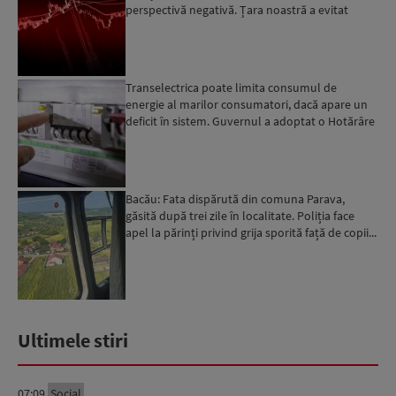
perspectivă negativă. Țara noastră a evitat
momentan retrogradarea...
Transelectrica poate limita consumul de
energie al marilor consumatori, dacă apare un
deficit în sistem. Guvernul a adoptat o Hotărâre
în acest sens...
Bacău: Fata dispărută din comuna Parava,
găsită după trei zile în localitate. Poliția face
apel la părinți privind grija sporită față de copii...
Ultimele stiri
07:09
Social