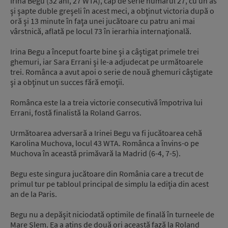
Irina Begu (32 ani, 27 WTA), cap de serie numărul 27, cu un as
şi şapte duble greşeli în acest meci, a obţinut victoria după o
oră şi 13 minute în faţa unei jucătoare cu patru ani mai
vârstnică, aflată pe locul 73 în ierarhia internaţională.
Irina Begu a început foarte bine şi a câştigat primele trei
ghemuri, iar Sara Errani şi le-a adjudecat pe următoarele
trei. Românca a avut apoi o serie de nouă ghemuri câştigate
şi a obţinut un succes fără emoţii.
Românca este la a treia victorie consecutivă împotriva lui
Errani, fostă finalistă la Roland Garros.
Următoarea adversară a Irinei Begu va fi jucătoarea cehă
Karolina Muchova, locul 43 WTA. Românca a învins-o pe
Muchova în această primăvară la Madrid (6-4, 7-5).
Begu este singura jucătoare din România care a trecut de
primul tur pe tabloul principal de simplu la ediţia din acest
an de la Paris.
Begu nu a depăşit niciodată optimile de finală în turneele de
Mare Şlem. Ea a atins de două ori această fază la Roland