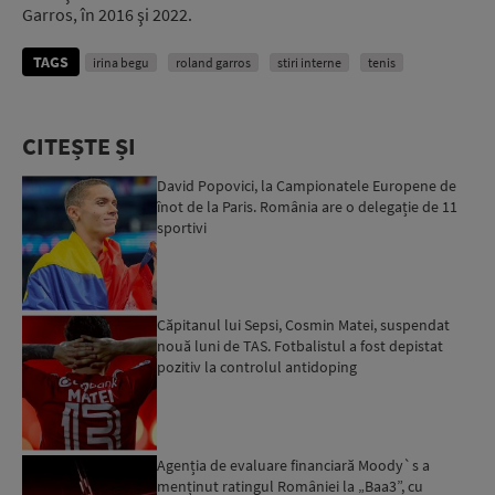
Garros, în 2016 şi 2022.
TAGS
irina begu
roland garros
stiri interne
tenis
CITEȘTE ȘI
David Popovici, la Campionatele Europene de
înot de la Paris. România are o delegație de 11
sportivi
Căpitanul lui Sepsi, Cosmin Matei, suspendat
nouă luni de TAS. Fotbalistul a fost depistat
pozitiv la controlul antidoping
Agenția de evaluare financiară Moody`s a
menținut ratingul României la „Baa3”, cu