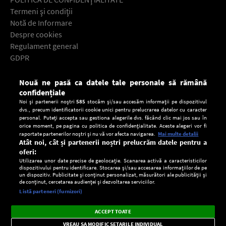
Termeni şi condiţii
Notă de Informare
Despre cookies
Regulament general
GDPR
Contact
Nouă ne pasă ca datele tale personale să rămână
Descarcă gratuit aplicaţia Europa FM pentru smartphone:
confidențiale
Noi și partenerii noștri
585
stocăm și/sau accesăm informații pe dispozitivul
dvs., precum identificatorii cookie unici pentru prelucrarea datelor cu caracter
personal. Puteți accepta sau gestiona alegerile dvs. făcând clic mai jos sau în
orice moment, pe pagina cu politica de confidențialitate. Aceste alegeri vor fi
raportate partenerilor noștri și nu vă vor afecta navigarea.
Mai multe detalii
Atât noi, cât și partenerii noștri prelucrăm datele pentru a
oferi:
Utilizarea unor date precise de geolocație. Scanarea activă a caracteristicilor
dispozitivului pentru identificare. Stocarea și/sau accesarea informațiilor de pe
un dispozitiv. Publicitate și conținut personalizat, măsurători ale publicității și
de conținut, cercetarea audienței și dezvoltarea serviciilor.
Setări:
Listă parteneri (furnizori)
Ascultă Europa FM în aplicație
Dark
×
Instalează
Radio live, podcasturi, știri și alerte
ACCEPT TOATE
Mode
importante.
VREAU SA MODIFIC SETARILE INDIVIDUAL