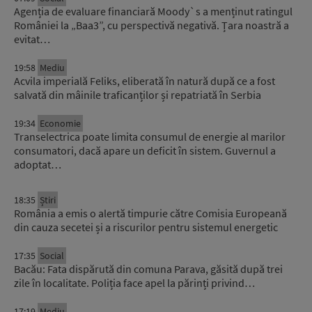
Agenția de evaluare financiară Moody`s a menținut ratingul
României la „Baa3”, cu perspectivă negativă. Țara noastră a
evitat…
19:58
Mediu
Acvila imperială Feliks, eliberată în natură după ce a fost
salvată din mâinile traficanților și repatriată în Serbia
19:34
Economie
Transelectrica poate limita consumul de energie al marilor
consumatori, dacă apare un deficit în sistem. Guvernul a
adoptat…
18:35
Știri
România a emis o alertă timpurie către Comisia Europeană
din cauza secetei și a riscurilor pentru sistemul energetic
17:35
Social
Bacău: Fata dispărută din comuna Parava, găsită după trei
zile în localitate. Poliția face apel la părinți privind…
17:19
Mediu