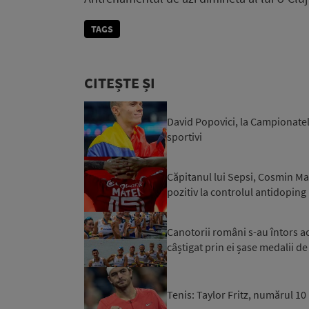
TAGS
CITEȘTE ȘI
David Popovici, la Campionatel
sportivi
Căpitanul lui Sepsi, Cosmin Mat
pozitiv la controlul antidoping
Canotorii români s-au întors 
câștigat prin ei șase medalii de
Tenis: Taylor Fritz, numărul 1