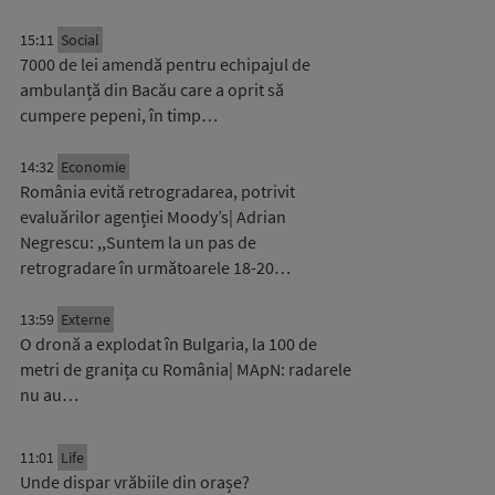
15:11
Social
7000 de lei amendă pentru echipajul de
ambulanță din Bacău care a oprit să
cumpere pepeni, în timp…
14:32
Economie
România evită retrogradarea, potrivit
evaluărilor agenției Moody’s| Adrian
Negrescu: ,,Suntem la un pas de
retrogradare în următoarele 18-20…
13:59
Externe
O dronă a explodat în Bulgaria, la 100 de
metri de granița cu România| MApN: radarele
nu au…
11:01
Life
Unde dispar vrăbiile din orașe?