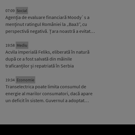
07:09
Social
Agenția de evaluare financiară Moody`s a
menținut ratingul României la „Baa3”, cu
perspectivă negativă. Țara noastră a evitat…
19:58
Mediu
Acvila imperială Feliks, eliberată în natură
după ce a fost salvată din mâinile
traficanților și repatriată în Serbia
19:34
Economie
Transelectrica poate limita consumul de
energie al marilor consumatori, dacă apare
un deficit în sistem. Guvernul a adoptat…