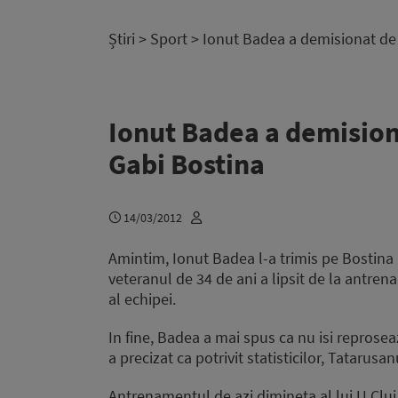
Știri
>
Sport
> Ionut Badea a demisionat de l
Ionut Badea a demisiona
Gabi Bostina
14/03/2012
Amintim, Ionut Badea l-a trimis pe Bostina
veteranul de 34 de ani a lipsit de la antre
al echipei.
In fine, Badea a mai spus ca nu isi reproseaz
a precizat ca potrivit statisticilor, Tatarusan
Antrenamentul de azi dimineta al lui U Cluj