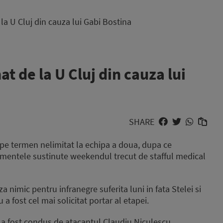
a U Cluj din cauza lui Gabi Bostina
t de la U Cluj din cauza lui
SHARE
 pe termen nelimitat la echipa a doua, dupa ce
namentele sustinute weekendul trecut de stafful medical
a nimic pentru infranegre suferita luni in fata Stelei si
u a fost cel mai solicitat portar al etapei.
 a fost condus de atacantul Claudiu Niculescu.