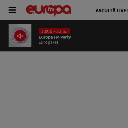
ASCULTĂ LIVE!
18:00 - 23:55
ACASĂ
Europa FM Party
EuropaFM
ȘTIRI
RADIO
CONCURSURI
PODCAST
ASCULTĂ LIVE