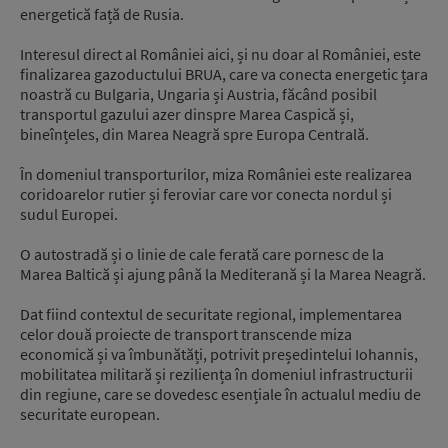
energetică față de Rusia.
Interesul direct al României aici, și nu doar al României, este
finalizarea gazoductului BRUA, care va conecta energetic țara
noastră cu Bulgaria, Ungaria și Austria, făcând posibil
transportul gazului azer dinspre Marea Caspică și,
bineînțeles, din Marea Neagră spre Europa Centrală.
În domeniul transporturilor, miza României este realizarea
coridoarelor rutier și feroviar care vor conecta nordul și
sudul Europei.
O autostradă și o linie de cale ferată care pornesc de la
Marea Baltică și ajung până la Mediterană și la Marea Neagră.
Dat fiind contextul de securitate regional, implementarea
celor două proiecte de transport transcende miza
economică și va îmbunătăți, potrivit președintelui Iohannis,
mobilitatea militară și reziliența în domeniul infrastructurii
din regiune, care se dovedesc esențiale în actualul mediu de
securitate european.