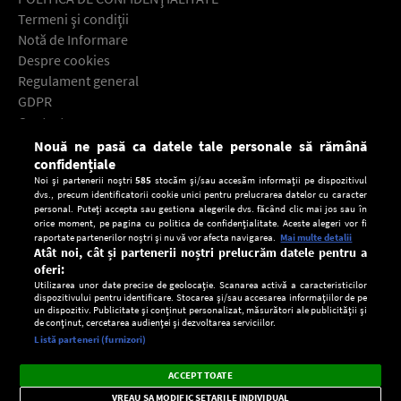
Termeni şi condiţii
Notă de Informare
Despre cookies
Regulament general
GDPR
Contact
Nouă ne pasă ca datele tale personale să rămână
Descarcă gratuit aplicaţia Europa FM pentru smartphone:
confidențiale
Noi și partenerii noștri
585
stocăm și/sau accesăm informații pe dispozitivul
dvs., precum identificatorii cookie unici pentru prelucrarea datelor cu caracter
personal. Puteți accepta sau gestiona alegerile dvs. făcând clic mai jos sau în
orice moment, pe pagina cu politica de confidențialitate. Aceste alegeri vor fi
raportate partenerilor noștri și nu vă vor afecta navigarea.
Mai multe detalii
Atât noi, cât și partenerii noștri prelucrăm datele pentru a
oferi:
Utilizarea unor date precise de geolocație. Scanarea activă a caracteristicilor
dispozitivului pentru identificare. Stocarea și/sau accesarea informațiilor de pe
un dispozitiv. Publicitate și conținut personalizat, măsurători ale publicității și
de conținut, cercetarea audienței și dezvoltarea serviciilor.
Setări:
Listă parteneri (furnizori)
Ascultă Europa FM în aplicație
Dark
×
Instalează
Radio live, podcasturi, știri și alerte
ACCEPT TOATE
Mode
importante.
VREAU SA MODIFIC SETARILE INDIVIDUAL