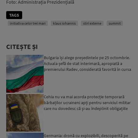
Foto: Administrația Prezidențială
TAGS
initiativa celor trei mari
klaus iohannis
stiri externe
summit
CITEȘTE ȘI
Bulgaria își alege președintele pe 25 octombrie.
Actuala șefă de stat interimară, apropiată a
premierului Radev, considerată favorită în cursa
elector...
Cehia nu va mai acorda protecție temporară
bărbaților ucraineni apți pentru serviciul militar
care nu dovedesc că și-au îndeplinit obligațiile
militar...
Germania: dronă cu explozibili, descoperită pe