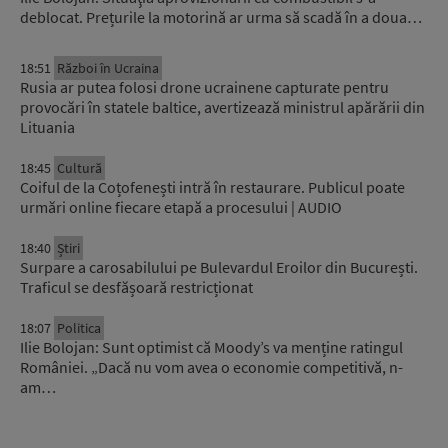
deblocat. Prețurile la motorină ar urma să scadă în a doua…
18:51
Război în Ucraina
Rusia ar putea folosi drone ucrainene capturate pentru
provocări în statele baltice, avertizează ministrul apărării din
Lituania
18:45
Cultură
Coiful de la Coțofenești intră în restaurare. Publicul poate
urmări online fiecare etapă a procesului | AUDIO
18:40
Știri
Surpare a carosabilului pe Bulevardul Eroilor din București.
Traficul se desfășoară restricționat
18:07
Politica
Ilie Bolojan: Sunt optimist că Moody’s va menține ratingul
României. „Dacă nu vom avea o economie competitivă, n-
am…