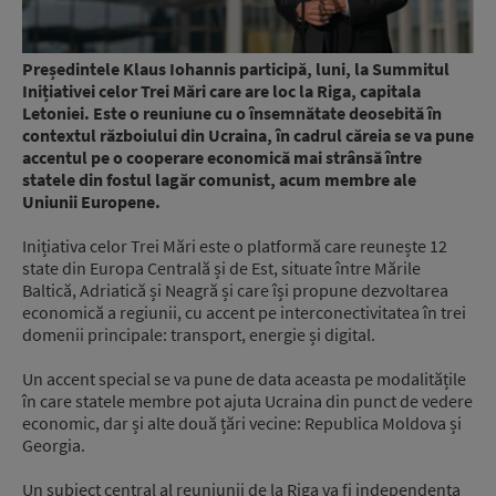
Președintele Klaus Iohannis participă, luni, la Summitul
Inițiativei celor Trei Mări care are loc la Riga, capitala
Letoniei. Este o reuniune cu o însemnătate deosebită în
contextul războiului din Ucraina, în cadrul căreia se va pune
accentul pe o cooperare economică mai strânsă între
statele din fostul lagăr comunist, acum membre ale
Uniunii Europene.
Inițiativa celor Trei Mări este o platformă care reunește 12
state din Europa Centrală și de Est, situate între Mările
Baltică, Adriatică și Neagră și care își propune dezvoltarea
economică a regiunii, cu accent pe interconectivitatea în trei
domenii principale: transport, energie și digital.
Un accent special se va pune de data aceasta pe modalitățile
în care statele membre pot ajuta Ucraina din punct de vedere
economic, dar și alte două țări vecine: Republica Moldova și
Georgia.
Un subiect central al reuniunii de la Riga va fi independența