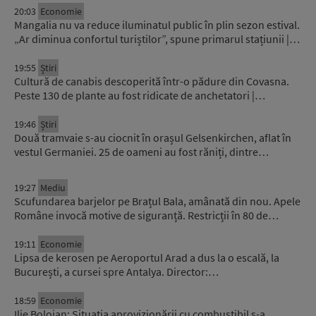
20:03
Economie
Mangalia nu va reduce iluminatul public în plin sezon estival.
„Ar diminua confortul turiștilor”, spune primarul stațiunii |…
19:55
Știri
Cultură de canabis descoperită într-o pădure din Covasna.
Peste 130 de plante au fost ridicate de anchetatori |…
19:46
Știri
Două tramvaie s-au ciocnit în orașul Gelsenkirchen, aflat în
vestul Germaniei. 25 de oameni au fost răniți, dintre…
19:27
Mediu
Scufundarea barjelor pe Brațul Bala, amânată din nou. Apele
Române invocă motive de siguranță. Restricții în 80 de…
19:11
Economie
Lipsa de kerosen pe Aeroportul Arad a dus la o escală, la
București, a cursei spre Antalya. Director:…
18:59
Economie
Ilie Bolojan: Situaţia aprovizionării cu combustibil s-a