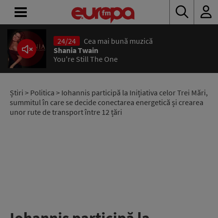
24/24
Cea mai bună muzică
ACASĂ
Shania Twain
You're Still The One
ȘTIRI
RADIO
Știri
>
Politica
> Iohannis participă la Inițiativa celor Trei Mări,
summitul în care se decide conectarea energetică și crearea
unor rute de transport între 12 țări
CONCURSURI
PODCAST
ASCULTĂ
LIVE