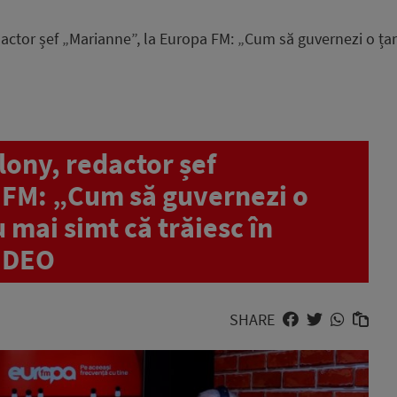
ctor șef „Marianne”, la Europa FM: „Cum să guvernezi o țară
ony, redactor șef
 FM: „Cum să guvernezi o
 mai simt că trăiesc în
VIDEO
SHARE