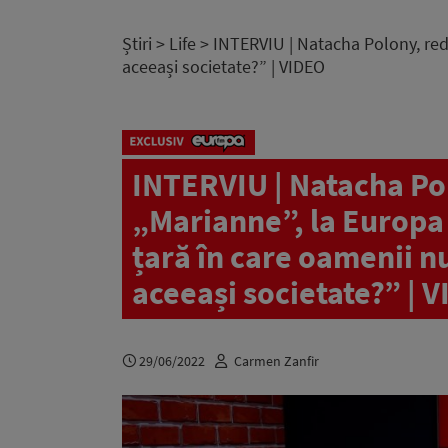
Știri
>
Life
> INTERVIU | Natacha Polony, reda
aceeași societate?” | VIDEO
INTERVIU | Natacha Pol
„Marianne”, la Europa
țară în care oamenii nu
aceeași societate?” | 
29/06/2022
Carmen Zanfir