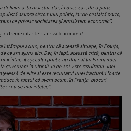
ă definim asta mai clar, dar, în orice caz, de-o parte
pulistă asupra sistemului politic, iar de cealaltă parte,
stiuni ce privesc societatea și antisistem economic”.
i extreme întărite. Care va fi urmarea?
va întâmpla acum, pentru că această situație, în Franța,
e ce am ajuns aici. Dar, în fapt, această criză, pentru că
, mai întâi, al eșecului politic nu doar al lui Emmanuel
 la guvernare în ultimii 30 de ani. Este rezultatul unei
înțeleasă de elite și este rezultatul unei fracturări foarte
 traduce în faptul că avem acum, în Franța, blocuri
te și nu se mai înțeleg”.