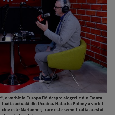
e
”, a vorbit la Europa FM despre alegerile din Franța,
situația actuală din Ucraina. Natacha Polony a vorbit
cine este Marianne și care este semnificația acestui