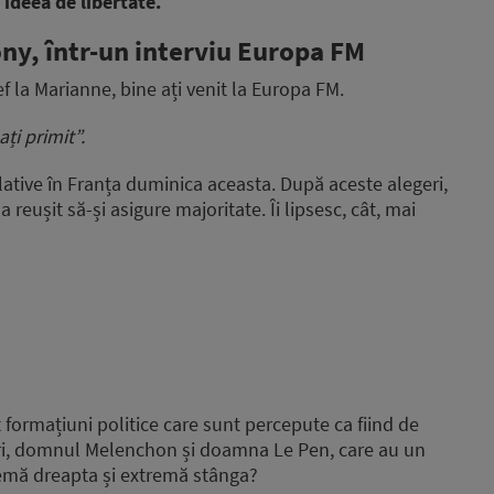
 ideea de libertate.
ny, într-un interviu Europa FM
f la Marianne, bine ați venit la Europa FM.
i primit”.
slative în Franța duminica aceasta. După aceste alegeri,
reușit să-și asigure majoritate. Îi lipsesc, cât, mai
 formațiuni politice care sunt percepute ca fiind de
deri, domnul Melenchon și doamna Le Pen, care au un
remă dreapta și extremă stânga?