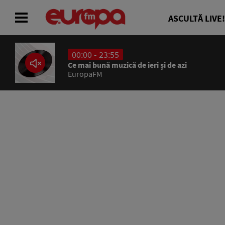
ASCULTĂ LIVE!
00:00 - 23:55
ACASĂ
Ce mai bună muzică de ieri și de azi
EuropaFM
ȘTIRI
RADIO
CONCURSURI
PODCAST
ASCULTĂ LIVE