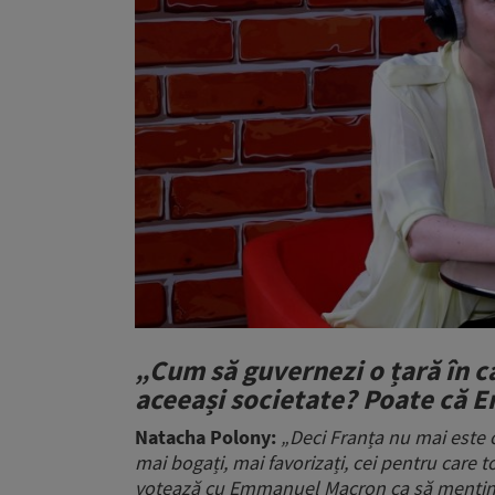
„Cum să guvernezi o țară în c
aceeași societate? Poate că 
Natacha Polony:
„Deci Franța nu mai este o
mai bogați, mai favorizați, cei pentru care t
votează cu Emmanuel Macron ca să mențină 