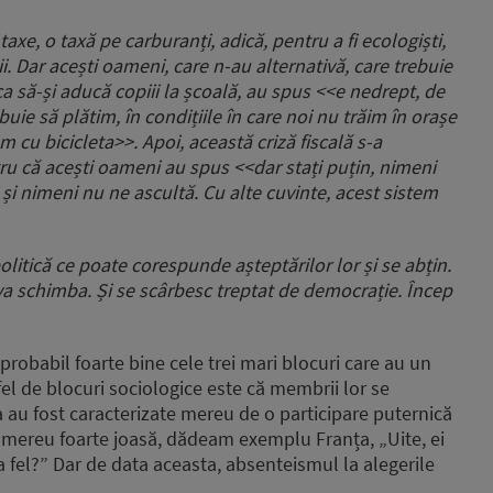
axe, o taxă pe carburanți, adică, pentru a fi ecologiști,
. Dar acești oameni, care n-au alternativă, care trebuie
a să-și aducă copiii la școală, au spus <<e nedrept, de
uie să plătim, în condițiile în care noi nu trăim în orașe
u bicicleta>>. Apoi, această criză fiscală s-a
tru că acești oameni au spus <<dar stați puțin, nimeni
 și nimeni nu ne ascultă. Cu alte cuvinte, acest sistem
olitică ce poate corespunde așteptărilor lor și se abțin.
 va schimba. Și se scârbesc treptat de democrație. Încep
probabil foarte bine cele trei mari blocuri care au un
tfel de blocuri sociologice este că membrii lor se
ța au fost caracterizate mereu de o participare puternică
 e mereu foarte joasă, dădeam exemplu Franța, „Uite, ei
a fel?” Dar de data aceasta, absenteismul la alegerile