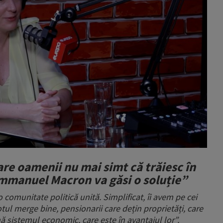
are oamenii nu mai simt că trăiesc în
Emmanuel Macron va găsi o soluție”
 comunitate politică unită. Simplificat, îi avem pe cei
otul merge bine, pensionarii care dețin proprietăți, care
sistemul economic, care este în avantajul lor”.