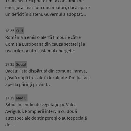
Transelectrica poate limita consumul de
energie al marilor consumatori, dacă apare
un deficit în sistem. Guvernul a adoptat…
18:35
Știri
România a emis o alertă timpurie către
Comisia Europeană din cauza secetei și a
riscurilor pentru sistemul energetic
17:35
Social
Bacău: Fata dispărută din comuna Parava,
găsită după trei zile în localitate. Poliția face
apel la părinți privind…
17:19
Mediu
Sibiu: Incendiu de vegetație pe Valea
Avrigului. Pompierii intervin cu două
autospeciale de stingere și o autospecială
de…