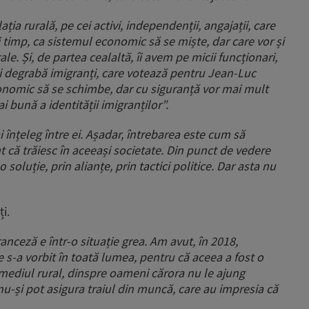
ția rurală, pe cei activi, independenții, angajații, care
i timp, ca sistemul economic să se miște, dar care vor și
ale. Și, de partea cealaltă, îi avem pe micii funcționari,
mai degrabă imigranți, care votează pentru Jean-Luc
conomic să se schimbe, dar cu siguranță vor mai mult
bună a identității imigranților”.
ai înțeleg între ei. Așadar, întrebarea este cum să
 că trăiesc în aceeași societate. Din punct de vedere
oluție, prin alianțe, prin tactici politice. Dar asta nu
i.
ranceză e într-o situație grea. Am avut, în 2018,
s-a vorbit în toată lumea, pentru că aceea a fost o
 mediul rural, dinspre oameni cărora nu le ajung
nu-și pot asigura traiul din muncă, care au impresia că