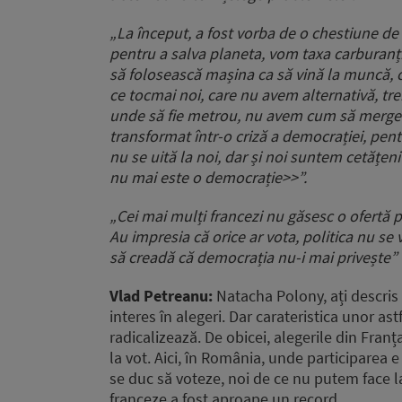
„La început, a fost vorba de o chestiune de t
pentru a salva planeta, vom taxa carburanții
să folosească mașina ca să vină la muncă, c
ce tocmai noi, care nu avem alternativă, treb
unde să fie metrou, nu avem cum să mergem c
transformat într-o criză a democrației, pen
nu se uită la noi, dar și noi suntem cetățeni
nu mai este o democrație>>”.
„Cei mai mulți francezi nu găsesc o ofertă p
Au impresia că orice ar vota, politica nu se
să creadă că democrația nu-i mai privește”
Vlad Petreanu:
Natacha Polony, ați descris 
interes în alegeri. Dar carateristica unor as
radicalizează. De obicei, alegerile din Fran
la vot. Aici, în România, unde participarea
se duc să voteze, noi de ce nu putem face l
franceze a fost aproape un record.