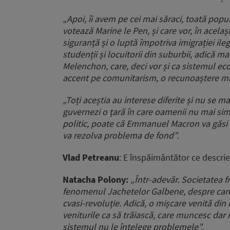
„Apoi, îi avem pe cei mai săraci, toată popula
votează Marine le Pen, și care vor, în acelaș
siguranță și o luptă împotriva imigrației ileg
studenții și locuitorii din suburbii, adică 
Melenchon, care, deci vor și ca sistemul e
accent pe comunitarism, o recunoaștere mai 
„Toți aceștia au interese diferite și nu se m
guvernezi o țară în care oamenii nu mai simt
politic, poate că Emmanuel Macron va găsi o s
va rezolva problema de fond”.
Vlad Petreanu
: E înspăimântător ce descrieț
Natacha Polony:
„Într-adevăr. Societatea f
fenomenul Jachetelor Galbene, despre care 
cvasi-revoluție. Adică, o mișcare venită din
veniturile ca să trăiască, care muncesc dar 
sistemul nu le înțelege problemele”.