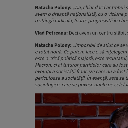
Natacha Polony:
„Da, chiar dacă ar trebui s
avem o dreaptă naționalistă, cu o viziune po
o stângă radicală, foarte progresistă în che
Vlad Petreanu:
Deci avem un centru slăbit ș
Natacha Polony:
„
Imposibil de știut ce se 
e total nouă. Ce putem face e să înțelegem d
este o criză politică majoră, este rezultatul
Macron, ci al tuturor partidelor care au fost
evoluții a societății franceze care nu a fost 
periculoase a societății. În esență, asta se
sociologice, care se privesc unele pe celelal