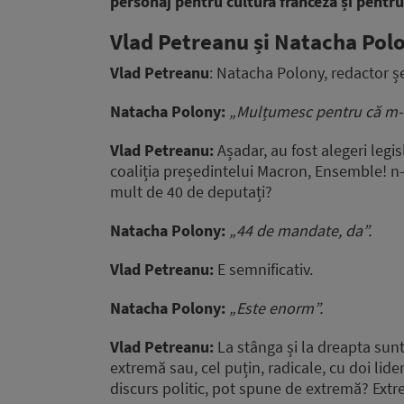
personaj pentru cultura franceză și pentru
Vlad Petreanu și Natacha Polo
Vlad Petreanu
: Natacha Polony, redactor șe
Natacha Polony:
„Mulțumesc pentru că m-aț
Vlad Petreanu:
Așadar, au fost alegeri legi
coaliția președintelui Macron, Ensemble! n-a 
mult de 40 de deputați?
Natacha Polony:
„44 de mandate, da”.
Vlad Petreanu:
E semnificativ.
Natacha Polony:
„Este enorm”.
Vlad Petreanu:
La stânga și la dreapta sunt
extremă sau, cel puțin, radicale, cu doi li
discurs politic, pot spune de extremă? Ext