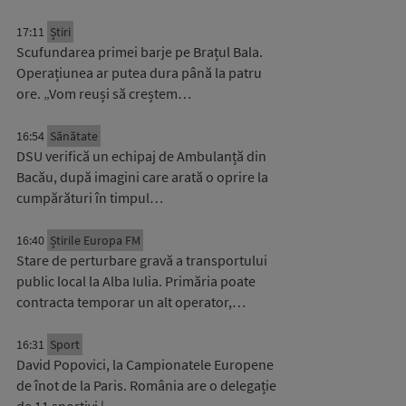
17:11
Știri
Scufundarea primei barje pe Brațul Bala.
Operațiunea ar putea dura până la patru
ore. „Vom reuși să creștem…
16:54
Sănătate
DSU verifică un echipaj de Ambulanță din
Bacău, după imagini care arată o oprire la
cumpărături în timpul…
16:40
Știrile Europa FM
Stare de perturbare gravă a transportului
public local la Alba Iulia. Primăria poate
contracta temporar un alt operator,…
16:31
Sport
David Popovici, la Campionatele Europene
de înot de la Paris. România are o delegație