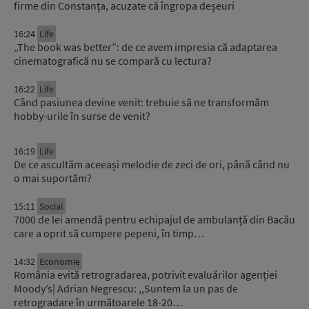
firme din Constanța, acuzate că îngropa deșeuri
16:24
Life
„The book was better”: de ce avem impresia că adaptarea
cinematografică nu se compară cu lectura?
16:22
Life
Când pasiunea devine venit: trebuie să ne transformăm
hobby-urile în surse de venit?
16:19
Life
De ce ascultăm aceeași melodie de zeci de ori, până când nu
o mai suportăm?
15:11
Social
7000 de lei amendă pentru echipajul de ambulanță din Bacău
care a oprit să cumpere pepeni, în timp…
14:32
Economie
România evită retrogradarea, potrivit evaluărilor agenției
Moody’s| Adrian Negrescu: ,,Suntem la un pas de
retrogradare în următoarele 18-20…