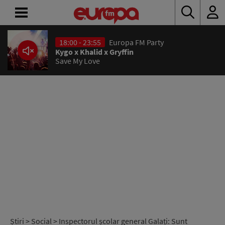
18:00 - 23:55
Europa FM Party
ACASĂ
Kygo x Khalid x Gryffin
Save My Love
ȘTIRI
RADIO
CONCURSURI
PODCAST
ASCULTĂ
LIVE
Știri
>
Social
> Inspectorul școlar general Galați: Sunt