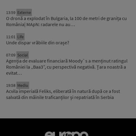
13:59
Externe
O dronă a explodat în Bulgaria, la 100 de metri de granița cu
România| MApN: radarele nu au…
11:01
Life
Unde dispar vrăbiile din orașe?
07:09
Social
Agenția de evaluare financiară Moody`s a menținut ratingul
României la „Baa3”, cu perspectivă negativă. Țara noastră a
evitat…
19:58
Mediu
Acvila imperială Feliks, eliberată în natură după ce a fost
salvată din mâinile traficanților și repatriată în Serbia