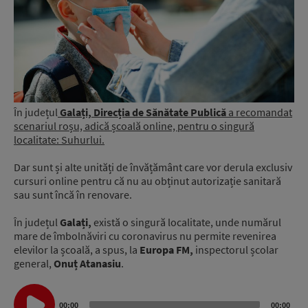
În județul
Galați, Direcția de Sănătate Publică
a recomandat
scenariul roșu, adică școală online, pentru o singură
localitate: Suhurlui.
Dar sunt și alte unități de învățământ care vor derula exclusiv
cursuri online pentru că nu au obținut autorizație sanitară
sau sunt încă în renovare.
În județul
Galați,
există o singură localitate, unde numărul
mare de îmbolnăviri cu coronavirus nu permite revenirea
elevilor la școală, a spus, la
Europa FM,
inspectorul școlar
general,
Onuț Atanasiu
.
Audio
Player
00:00
00:00