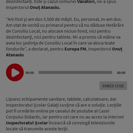
dezinfectanți. Este și cazul comunei
Vânători,
ne-a spus
inspectorul
Onuț Atanasiu.
“Am fost și am dus 3.500 de măști. Eu, personal, m-am dus.
Am stat de vorbă cu primarul pentru că nu dăduse Hotărâre
de Consiliu Local, nu alocase niciun fond, nici pentru
dezinfectanți, nici pentru tablete. Mi-a promis că mâine va
avea loc ședința de Consiliu Local în care va aloca toate
fondurile”, a declarat, pentru
Europa FM
, inspectorul
Onuț
Atanasiu
Audio
Player
00:00
00:00
EMBED CODE
Lipsesc echipamente sanitare, tablete, calculatoare, dar
Inspectoratul Școlar Galați susține că are o soluție. Lecțiile
pot fi urmărite online pe canalul de youtube al Casei
Corpului Didactic, iar pentru cei care nu au acces la internet
Inspectoratul Școlar
încearcă să convingă televiziunile
locale să transmite aceste lecții.