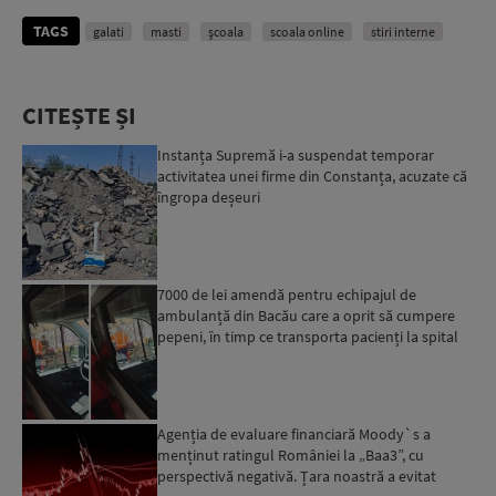
TAGS
galati
masti
școala
scoala online
stiri interne
CITEȘTE ȘI
Instanța Supremă i-a suspendat temporar
activitatea unei firme din Constanța, acuzate că
îngropa deșeuri
7000 de lei amendă pentru echipajul de
ambulanță din Bacău care a oprit să cumpere
pepeni, în timp ce transporta pacienți la spital
Agenția de evaluare financiară Moody`s a
menținut ratingul României la „Baa3”, cu
perspectivă negativă. Țara noastră a evitat