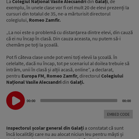
La
Colegiul Național Vasile Alecsandri
din
Galați
, de
exemplu, în unele clase vor fi cel mult 20 de elevi prezenți la
cursuri din totalul de 35, ne-a mărturisit directorul
colegiului,
Romeo Zamfir.
„La noi este o problemă cu distanțarea dintre elevi, din cauză
că ei nu încap în clasă. Din cauza aceasta, nu putem să-i
chemăm pe toți la școală.
Pot fi câteva clase unde pot veni toți elevii la școală. În
celelalte, dacă nu încap, tot pe scenariul al doilea trebuie să
intrăm, unii în clasă și alții acasă, online”, a declarat,
pentru
Europa FM,
Romeo
Zamfir,
directorul
Colegiului
Național Vasile Alecsandri
din
Galați.
Audio
Player
00:00
00:00
EMBED CODE
Inspectorul școlar general din Galați
a constatat că sunt
încă localități care nu au alocat niciun leu pentru măști și