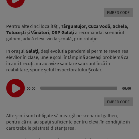
EMBED CODE
Pentru alte cinci localități,
Târgu Bujor, Cuza Vodă, Schela,
Tulucești
și
Vânători, DSP Galați
a recomandat scenariul
galben, adică elevii vin la școală, prin rotație.
În orașul
Galați,
deși evoluția pandemiei permite revenirea
elevilor în clase, unele școli întâmpină aceeași problemă ca
în anii trecuți: nu au avize sanitare sau sunt încă în
reabilitare, spune șeful Inspectoratului Școlar.
Audio
Player
00:00
00:00
EMBED CODE
Alte școli sunt obligate să meargă pe scenariul galben,
pentru că nu au spații suficiente pentru elevi, în condițiile în
care trebuie păstrată distanțarea.