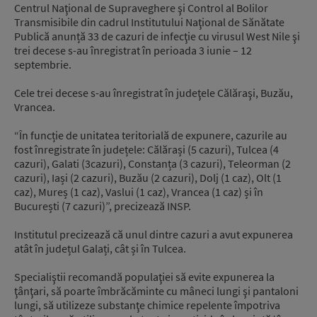
Centrul Naţional de Supraveghere şi Control al Bolilor
Transmisibile din cadrul Institutului Naţional de Sănătate
Publică anunță 33 de cazuri de infecţie cu virusul West Nile şi
trei decese s-au înregistrat în perioada 3 iunie – 12
septembrie.
Cele trei decese s-au înregistrat în judeţele Călăraşi, Buzău,
Vrancea.
“În funcție de unitatea teritorială de expunere, cazurile au
fost înregistrate în județele: Călărași (5 cazuri), Tulcea (4
cazuri), Galati (3cazuri), Constanța (3 cazuri), Teleorman (2
cazuri), Iași (2 cazuri), Buzău (2 cazuri), Dolj (1 caz), Olt (1
caz), Mureș (1 caz), Vaslui (1 caz), Vrancea (1 caz) și în
București (7 cazuri)”, precizează INSP.
Institutul precizează că unul dintre cazuri a avut expunerea
atât în județul Galați, cât și în Tulcea.
Specialiştii recomandă populaţiei să evite expunerea la
ţânţari, să poarte îmbrăcăminte cu mâneci lungi şi pantaloni
lungi, să utilizeze substanţe chimice repelente împotriva