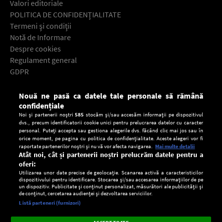
Valori editoriale
POLITICA DE CONFIDENŢIALITATE
Termeni şi condiţii
Notă de Informare
Despre cookies
Regulament general
GDPR
Contact
Nouă ne pasă ca datele tale personale să rămână
Descarcă gratuit aplicaţia Europa FM pentru smartphone:
confidențiale
Noi și partenerii noștri
585
stocăm și/sau accesăm informații pe dispozitivul
dvs., precum identificatorii cookie unici pentru prelucrarea datelor cu caracter
personal. Puteți accepta sau gestiona alegerile dvs. făcând clic mai jos sau în
orice moment, pe pagina cu politica de confidențialitate. Aceste alegeri vor fi
raportate partenerilor noștri și nu vă vor afecta navigarea.
Mai multe detalii
Atât noi, cât și partenerii noștri prelucrăm datele pentru a
oferi:
Utilizarea unor date precise de geolocație. Scanarea activă a caracteristicilor
dispozitivului pentru identificare. Stocarea și/sau accesarea informațiilor de pe
un dispozitiv. Publicitate și conținut personalizat, măsurători ale publicității și
de conținut, cercetarea audienței și dezvoltarea serviciilor.
Setări:
Listă parteneri (furnizori)
Ascultă Europa FM în aplicație
Dark
×
Instalează
Radio live, podcasturi, știri și alerte