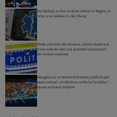
Doi bărbați au fost loviți de trăsnet în Reghin, în
timp ce se scăldau în râul Mureș
Medic veterinar din Suceava, reținut după ce ar
fi ucis sute de câini sub pretextul eutanasierii
din motive medicale
Mangalia nu va reduce iluminatul public în plin
sezon estival. „Ar diminua confortul turiștilor”,
spune primarul stațiunii