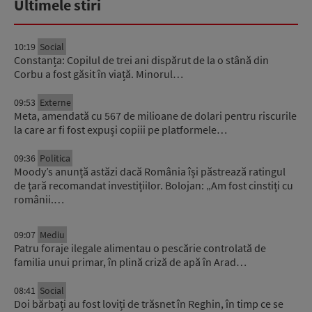
Ultimele stiri
10:19
Social
Constanța: Copilul de trei ani dispărut de la o stână din
Corbu a fost găsit în viață. Minorul…
09:53
Externe
Meta, amendată cu 567 de milioane de dolari pentru riscurile
la care ar fi fost expuși copiii pe platformele…
09:36
Politica
Moody’s anunță astăzi dacă România își păstrează ratingul
de țară recomandat investițiilor. Bolojan: „Am fost cinstiți cu
românii.…
09:07
Mediu
Patru foraje ilegale alimentau o pescărie controlată de
familia unui primar, în plină criză de apă în Arad…
08:41
Social
Doi bărbați au fost loviți de trăsnet în Reghin, în timp ce se