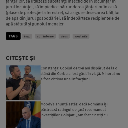
ţânţarilor, să utilizeze substanţe insecticide în locuinţă/ în
jurul locuinţei, să împiedice pătrunderea ţânţarilor în casă
(plase de protecţie la ferestre), să asigure desecarea bălţilor
de apă din jurul gospodăriei, să îndepărteze recipientele de
apă stătută şi gunoiul menajer.
TAGS
insp
stiri interne
virus
west nile
CITEȘTE ȘI
Constanța: Copilul de trei ani dispărut de la o
stână din Corbu a fost găsit în viață. Minorul nu
a fost victima unei infracțiuni
Moody’s anunță astăzi dacă România își
păstrează ratingul de țară recomandat
investițiilor. Bolojan: „Am fost cinstiți cu
românii. Am muncit din greu”...