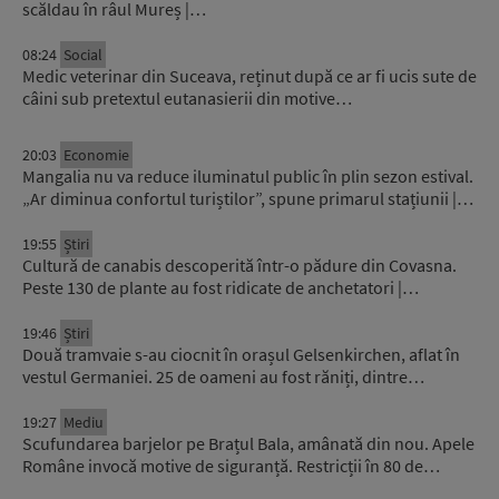
scăldau în râul Mureș |…
08:24
Social
Medic veterinar din Suceava, reținut după ce ar fi ucis sute de
câini sub pretextul eutanasierii din motive…
20:03
Economie
Mangalia nu va reduce iluminatul public în plin sezon estival.
„Ar diminua confortul turiștilor”, spune primarul stațiunii |…
19:55
Știri
Cultură de canabis descoperită într-o pădure din Covasna.
Peste 130 de plante au fost ridicate de anchetatori |…
19:46
Știri
Două tramvaie s-au ciocnit în orașul Gelsenkirchen, aflat în
vestul Germaniei. 25 de oameni au fost răniți, dintre…
19:27
Mediu
Scufundarea barjelor pe Brațul Bala, amânată din nou. Apele
Române invocă motive de siguranță. Restricții în 80 de…