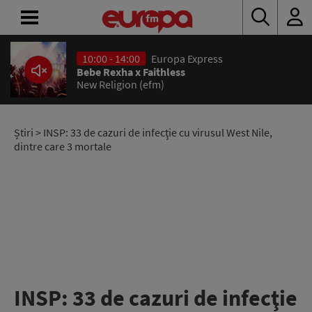
10:00 - 14:00
Europa Express
ACASĂ
Bebe Rexha x Faithless
New Religion (efm)
ȘTIRI
RADIO
Știri
> INSP: 33 de cazuri de infecţie cu virusul West Nile,
dintre care 3 mortale
CONCURSURI
PODCAST
ASCULTĂ
LIVE
INSP: 33 de cazuri de infecţie