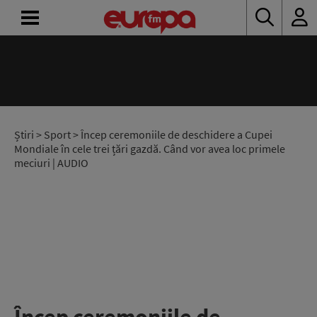
ACASĂ
ȘTIRI
RADIO
Știri
>
Sport
> Încep ceremoniile de deschidere a Cupei
Mondiale în cele trei țări gazdă. Când vor avea loc primele
meciuri | AUDIO
CONCURSURI
PODCAST
ASCULTĂ
LIVE