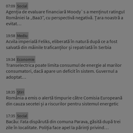
07:09
Social
Agenția de evaluare financiară Moody`s a menținut ratingul
României la „Baa3”, cu perspectivă negativă. Țara noastră a
evitat…
19:58
Mediu
Acvila imperială Feliks, eliberată în natură după ce a fost
salvată din mâinile traficanților și repatriată în Serbia
19:34
Economie
Transelectrica poate limita consumul de energie al marilor
consumatori, dacă apare un deficit în sistem. Guvernul a
adoptat…
18:35
Știri
România a emis o alertă timpurie către Comisia Europeană
din cauza secetei și a riscurilor pentru sistemul energetic
17:35
Social
Bacău: Fata dispărută din comuna Parava, găsită după trei
zile în localitate. Poliția face apel la părinți privind…