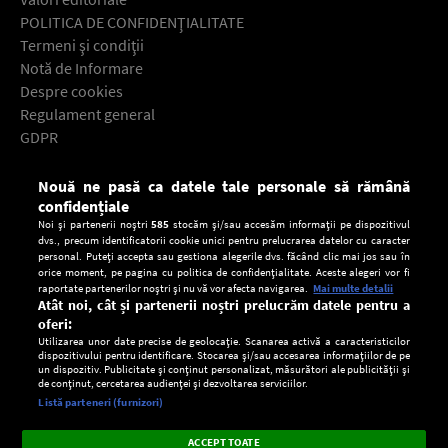
POLITICA DE CONFIDENŢIALITATE
Termeni şi condiţii
Notă de Informare
Despre cookies
Regulament general
GDPR
Contact
Nouă ne pasă ca datele tale personale să rămână
Descarcă gratuit aplicaţia Europa FM pentru smartphone:
confidențiale
Noi și partenerii noștri
585
stocăm și/sau accesăm informații pe dispozitivul
dvs., precum identificatorii cookie unici pentru prelucrarea datelor cu caracter
personal. Puteți accepta sau gestiona alegerile dvs. făcând clic mai jos sau în
orice moment, pe pagina cu politica de confidențialitate. Aceste alegeri vor fi
raportate partenerilor noștri și nu vă vor afecta navigarea.
Mai multe detalii
Atât noi, cât și partenerii noștri prelucrăm datele pentru a
oferi:
Utilizarea unor date precise de geolocație. Scanarea activă a caracteristicilor
dispozitivului pentru identificare. Stocarea și/sau accesarea informațiilor de pe
un dispozitiv. Publicitate și conținut personalizat, măsurători ale publicității și
de conținut, cercetarea audienței și dezvoltarea serviciilor.
Setări:
Listă parteneri (furnizori)
Ascultă Europa FM în aplicație
Dark
×
Instalează
Radio live, podcasturi, știri și alerte
ACCEPT TOATE