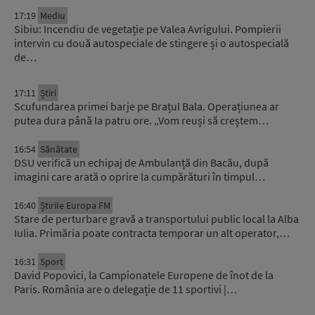
17:19
Mediu
Sibiu: Incendiu de vegetație pe Valea Avrigului. Pompierii
intervin cu două autospeciale de stingere și o autospecială
de…
17:11
Știri
Scufundarea primei barje pe Brațul Bala. Operațiunea ar
putea dura până la patru ore. „Vom reuși să creștem…
16:54
Sănătate
DSU verifică un echipaj de Ambulanță din Bacău, după
imagini care arată o oprire la cumpărături în timpul…
16:40
Știrile Europa FM
Stare de perturbare gravă a transportului public local la Alba
Iulia. Primăria poate contracta temporar un alt operator,…
16:31
Sport
David Popovici, la Campionatele Europene de înot de la
Paris. România are o delegație de 11 sportivi |…