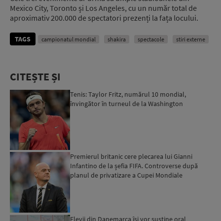
Mexico City, Toronto și Los Angeles, cu un număr total de
aproximativ 200.000 de spectatori prezenți la fața locului.
TAGS
campionatul mondial
shakira
spectacole
stiri externe
CITEȘTE ȘI
Tenis: Taylor Fritz, numărul 10 mondial,
învingător în turneul de la Washington
Premierul britanic cere plecarea lui Gianni
Infantino de la șefia FIFA. Controverse după
planul de privatizare a Cupei Mondiale
Elevii din Danemarca își vor susține oral