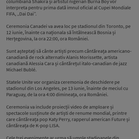
columbiană Shakira și artistul nigerian Burna Boy vor
interpreta pentru prima dată imnul oficial al Cupei Mondiale
FIFA, „Dai Dai”.
Ceremonia Canadei va avea loc pe stadionul din Toronto, pe
12 iunie, înainte ca naționala să întâlnească Bosnia și
Herțegovina, la ora 22:00, ora României.
Sunt așteptați să cânte artiști precum cântăreața americano-
canadiană de rock alternativ Alanis Morissette, artista
canadiană Alessia Cara și cântărețul italo-canadian de jazz
Michael Bublé.
Statele Unite vor organiza ceremonia de deschidere pe
stadionul din Los Angeles, pe 13 iunie, înainte de meciul cu
Paraguay, de la ora 4:00 dimineața, ora României.
Ceremonia va include proiecții video de amploare și
spectacole susținute de artiști de renume mondial, printre
care cântăreața pop Katy Perry, rapperul american Future și
cântăreața de K-pop LISA.
Cele trei evenimente ar urma să umple stadioanele din