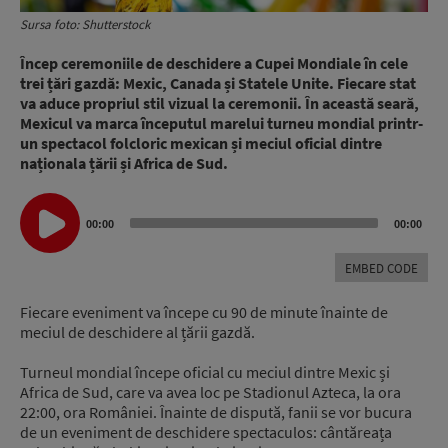
Sursa foto: Shutterstock
Încep ceremoniile de deschidere a Cupei Mondiale în cele
trei țări gazdă: Mexic, Canada și Statele Unite. Fiecare stat
va aduce propriul stil vizual la ceremonii. În această seară,
Mexicul va marca începutul marelui turneu mondial printr-
un spectacol folcloric mexican și meciul oficial dintre
naționala țării și Africa de Sud.
Audio
00:00
00:00
Player
EMBED CODE
Fiecare eveniment va începe cu 90 de minute înainte de
meciul de deschidere al țării gazdă.
Turneul mondial începe oficial cu meciul dintre Mexic și
Africa de Sud, care va avea loc pe Stadionul Azteca, la ora
22:00, ora României. Înainte de dispută, fanii se vor bucura
de un eveniment de deschidere spectaculos: cântăreața