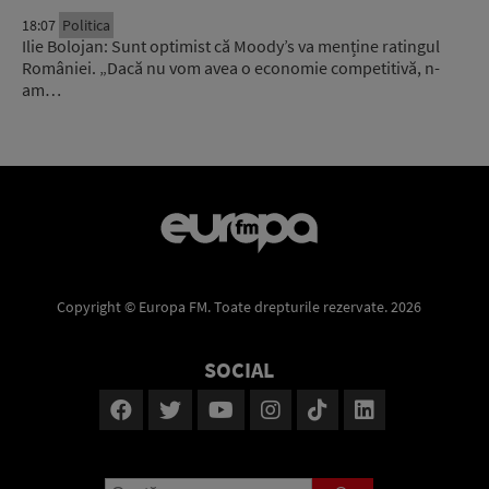
18:07
Politica
Ilie Bolojan: Sunt optimist că Moody’s va menține ratingul
României. „Dacă nu vom avea o economie competitivă, n-
am…
Copyright © Europa FM. Toate drepturile rezervate. 2026
SOCIAL