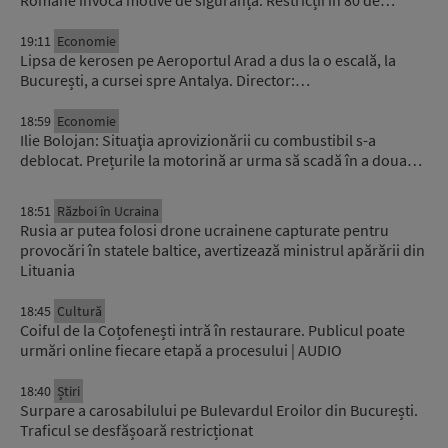
Române invocă motive de siguranță. Restricții în 80 de…
19:11
Economie
Lipsa de kerosen pe Aeroportul Arad a dus la o escală, la
București, a cursei spre Antalya. Director:…
18:59
Economie
Ilie Bolojan: Situaţia aprovizionării cu combustibil s-a
deblocat. Prețurile la motorină ar urma să scadă în a doua…
18:51
Război în Ucraina
Rusia ar putea folosi drone ucrainene capturate pentru
provocări în statele baltice, avertizează ministrul apărării din
Lituania
18:45
Cultură
Coiful de la Coțofenești intră în restaurare. Publicul poate
urmări online fiecare etapă a procesului | AUDIO
18:40
Știri
Surpare a carosabilului pe Bulevardul Eroilor din București.
Traficul se desfășoară restricționat