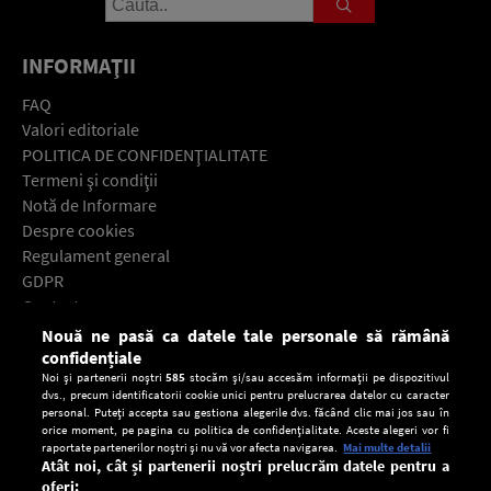
INFORMAŢII
FAQ
Valori editoriale
POLITICA DE CONFIDENŢIALITATE
Termeni şi condiţii
Notă de Informare
Despre cookies
Regulament general
GDPR
Contact
Nouă ne pasă ca datele tale personale să rămână
Descarcă gratuit aplicaţia Europa FM pentru smartphone:
confidențiale
Noi și partenerii noștri
585
stocăm și/sau accesăm informații pe dispozitivul
dvs., precum identificatorii cookie unici pentru prelucrarea datelor cu caracter
personal. Puteți accepta sau gestiona alegerile dvs. făcând clic mai jos sau în
orice moment, pe pagina cu politica de confidențialitate. Aceste alegeri vor fi
raportate partenerilor noștri și nu vă vor afecta navigarea.
Mai multe detalii
Atât noi, cât și partenerii noștri prelucrăm datele pentru a
oferi: