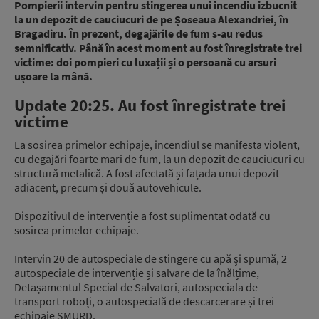
Pompierii intervin pentru stingerea unui incendiu izbucnit
la un depozit de cauciucuri de pe Șoseaua Alexandriei, în
Bragadiru. În prezent, degajările de fum s-au redus
semnificativ. Până în acest moment au fost înregistrate trei
victime: doi pompieri cu luxații și o persoană cu arsuri
ușoare la mână.
Update 20:25. Au fost înregistrate trei
victime
La sosirea primelor echipaje, incendiul se manifesta violent,
cu degajări foarte mari de fum, la un depozit de cauciucuri cu
structură metalică. A fost afectată și fațada unui depozit
adiacent, precum și două autovehicule.
Dispozitivul de intervenție a fost suplimentat odată cu
sosirea primelor echipaje.
Intervin 20 de autospeciale de stingere cu apă și spumă, 2
autospeciale de intervenție și salvare de la înălțime,
Detașamentul Special de Salvatori, autospeciala de
transport roboți, o autospecială de descarcerare și trei
echipaje SMURD.