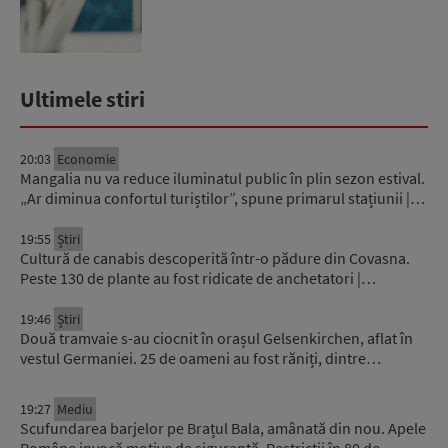
Ultimele stiri
20:03
Economie
Mangalia nu va reduce iluminatul public în plin sezon estival.
„Ar diminua confortul turiștilor”, spune primarul stațiunii |…
19:55
Știri
Cultură de canabis descoperită într-o pădure din Covasna.
Peste 130 de plante au fost ridicate de anchetatori |…
19:46
Știri
Două tramvaie s-au ciocnit în orașul Gelsenkirchen, aflat în
vestul Germaniei. 25 de oameni au fost răniți, dintre…
19:27
Mediu
Scufundarea barjelor pe Brațul Bala, amânată din nou. Apele