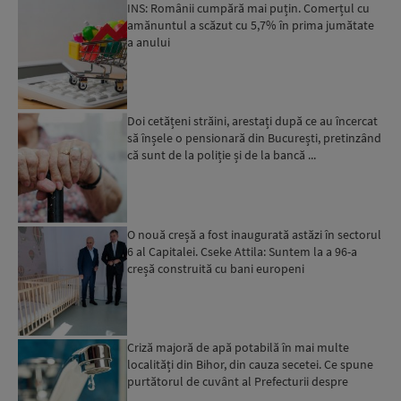
INS: Românii cumpără mai puțin. Comerțul cu
amănuntul a scăzut cu 5,7% în prima jumătate
a anului
Doi cetățeni străini, arestați după ce au încercat
să înșele o pensionară din București, pretinzând
că sunt de la poliție și de la bancă ...
O nouă creșă a fost inaugurată astăzi în sectorul
6 al Capitalei. Cseke Attila: Suntem la a 96-a
creșă construită cu bani europeni
Criză majoră de apă potabilă în mai multe
localități din Bihor, din cauza secetei. Ce spune
purtătorul de cuvânt al Prefecturii despre
măsurile luate ...