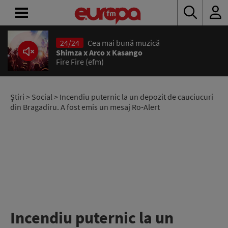
24/24
Cea mai bună muzică
ACASĂ
Shimza x Arco x Kasango
Fire Fire (efm)
ȘTIRI
RADIO
Știri
>
Social
> Incendiu puternic la un depozit de cauciucuri
din Bragadiru. A fost emis un mesaj Ro-Alert
CONCURSURI
PODCAST
ASCULTĂ
LIVE
Incendiu puternic la un