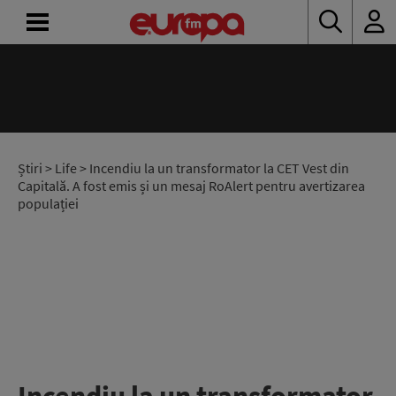
ACASĂ
ȘTIRI
RADIO
Știri
>
Life
> Incendiu la un transformator la CET Vest din
Capitală. A fost emis și un mesaj RoAlert pentru avertizarea
populației
CONCURSURI
PODCAST
ASCULTĂ
LIVE