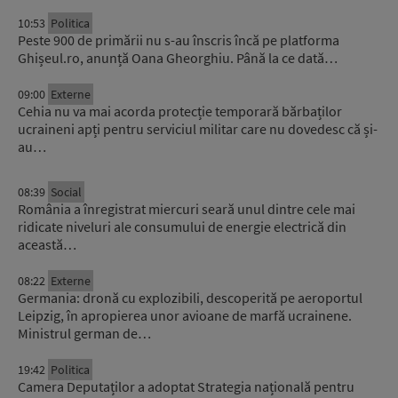
10:53
Politica
Peste 900 de primării nu s-au înscris încă pe platforma
Ghișeul.ro, anunță Oana Gheorghiu. Până la ce dată…
09:00
Externe
Cehia nu va mai acorda protecție temporară bărbaților
ucraineni apți pentru serviciul militar care nu dovedesc că și-
au…
08:39
Social
România a înregistrat miercuri seară unul dintre cele mai
ridicate niveluri ale consumului de energie electrică din
această…
08:22
Externe
Germania: dronă cu explozibili, descoperită pe aeroportul
Leipzig, în apropierea unor avioane de marfă ucrainene.
Ministrul german de…
19:42
Politica
Camera Deputaților a adoptat Strategia națională pentru