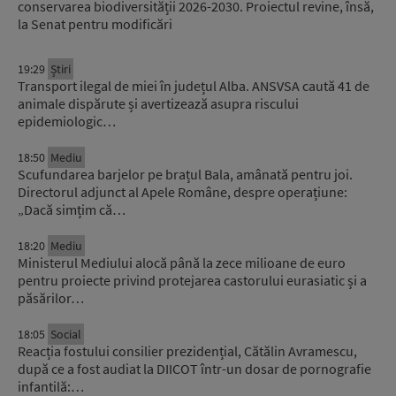
conservarea biodiversității 2026-2030. Proiectul revine, însă,
la Senat pentru modificări
19:29
Știri
Transport ilegal de miei în județul Alba. ANSVSA caută 41 de
animale dispărute și avertizează asupra riscului
epidemiologic…
18:50
Mediu
Scufundarea barjelor pe brațul Bala, amânată pentru joi.
Directorul adjunct al Apele Române, despre operațiune:
„Dacă simțim că…
18:20
Mediu
Ministerul Mediului alocă până la zece milioane de euro
pentru proiecte privind protejarea castorului eurasiatic și a
păsărilor…
18:05
Social
Reacția fostului consilier prezidențial, Cătălin Avramescu,
după ce a fost audiat la DIICOT într-un dosar de pornografie
infantilă:…