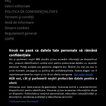
FAQ
Valori editoriale
POLITICA DE CONFIDENŢIALITATE
Termeni şi condiţii
Notă de Informare
Despre cookies
Regulament general
GDPR
Contact
Nouă ne pasă ca datele tale personale să rămână
Descarcă gratuit aplicaţia Europa FM pentru smartphone:
confidențiale
Noi și partenerii noștri
585
stocăm și/sau accesăm informații pe dispozitivul
dvs., precum identificatorii cookie unici pentru prelucrarea datelor cu caracter
personal. Puteți accepta sau gestiona alegerile dvs. făcând clic mai jos sau în
orice moment, pe pagina cu politica de confidențialitate. Aceste alegeri vor fi
raportate partenerilor noștri și nu vă vor afecta navigarea.
Mai multe detalii
Atât noi, cât și partenerii noștri prelucrăm datele pentru a
oferi:
Utilizarea unor date precise de geolocație. Scanarea activă a caracteristicilor
dispozitivului pentru identificare. Stocarea și/sau accesarea informațiilor de pe
un dispozitiv. Publicitate și conținut personalizat, măsurători ale publicității și
de conținut, cercetarea audienței și dezvoltarea serviciilor.
Setări:
Listă parteneri (furnizori)