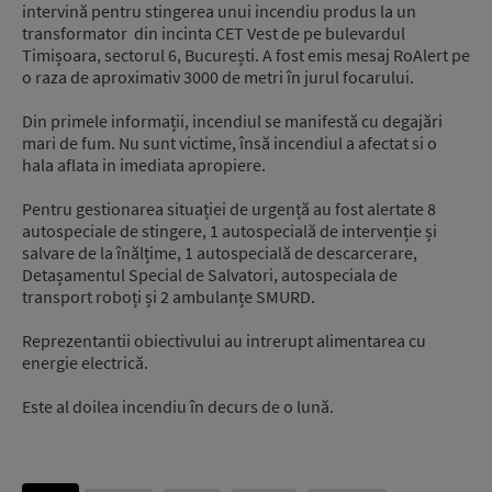
intervină pentru stingerea unui incendiu produs la un
transformator din incinta CET Vest de pe bulevardul
Timișoara, sectorul 6, București. A fost emis mesaj RoAlert pe
o raza de aproximativ 3000 de metri în jurul focarului.
Din primele informații, incendiul se manifestă cu degajări
mari de fum. Nu sunt victime, însă incendiul a afectat si o
hala aflata in imediata apropiere.
Pentru gestionarea situației de urgență au fost alertate 8
autospeciale de stingere, 1 autospecială de intervenție și
salvare de la înălțime, 1 autospecială de descarcerare,
Detașamentul Special de Salvatori, autospeciala de
transport roboți și 2 ambulanțe SMURD.
Reprezentantii obiectivului au intrerupt alimentarea cu
energie electrică.
Este al doilea incendiu în decurs de o lună.