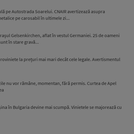
culă pe Autostrada Soarelui. CNAIR avertizează asupra
talice pe carosabil în ultimele zi...
orașul Gelsenkirchen, aflat în vestul Germaniei. 25 de oameni
sunt în stare gravă...
 roviniete la prețuri mai mari decât cele legale. Avertismentul
nzile nu vor rămâne, momentan, fără permis. Curtea de Apel
ea
așina în Bulgaria devine mai scumpă. Vinietele se majorează cu