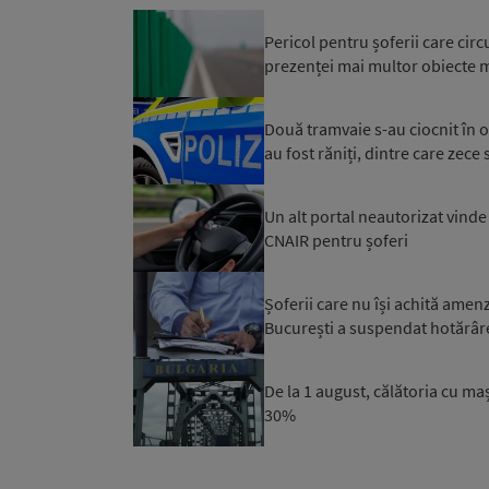
Pericol pentru șoferii care cir
prezenței mai multor obiecte me
Două tramvaie s-au ciocnit în 
au fost răniți, dintre care zece 
Un alt portal neautorizat vinde
CNAIR pentru șoferi
Șoferii care nu își achită ame
București a suspendat hotărâr
De la 1 august, călătoria cu m
30%