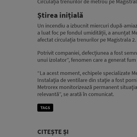
Circulația trenurilor de metrou pe Magistra
Știrea inițială
Un incendiu a izbucnit miercuri după-amiază
a luat foc pe fondul umidității, a anunțat M
afectat circulația trenurilor pe Magistrala 2.
Potrivit companiei, defecțiunea a fost semna
unui izolator”, fenomen care a generat fum î
“La acest moment, echipele specializate Me
Instalaţia de ventilare din staţie a fost po
Metrorex monitorizează permanent situaţia ş
relevantă”, se arată în comunicat.
TAGS
CITEȘTE ȘI