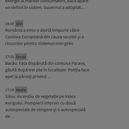
energie al marilor consumatori, dacă apare
un deficit în sistem. Guvernul a adoptat…
18:35
Știri
România a emis o alertă timpurie către
Comisia Europeană din cauza secetei și a
riscurilor pentru sistemul energetic
17:35
Social
Bacău: Fata dispărută din comuna Parava,
găsită după trei zile în localitate. Poliția face
apel la părinți privind…
17:19
Mediu
Sibiu: Incendiu de vegetație pe Valea
Avrigului. Pompierii intervin cu două
autospeciale de stingere și o autospecială
de…