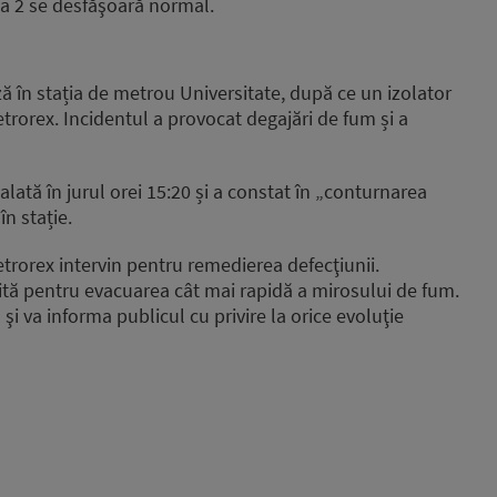
la 2 se desfăşoară normal.
 în stația de metrou Universitate, după ce un izolator
etrorex. Incidentul a provocat degajări de fum și a
lată în jurul orei 15:20 și a constat în „conturnarea
n stație.
trorex intervin pentru remedierea defecţiunii.
rnită pentru evacuarea cât mai rapidă a mirosului de fum.
i va informa publicul cu privire la orice evoluţie