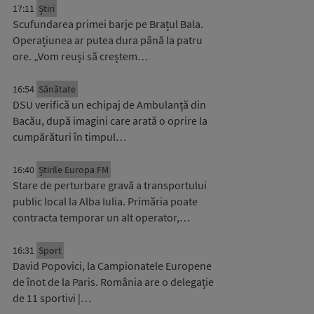
17:11
Știri
Scufundarea primei barje pe Brațul Bala.
Operațiunea ar putea dura până la patru
ore. „Vom reuși să creștem…
16:54
Sănătate
DSU verifică un echipaj de Ambulanță din
Bacău, după imagini care arată o oprire la
cumpărături în timpul…
16:40
Știrile Europa FM
Stare de perturbare gravă a transportului
public local la Alba Iulia. Primăria poate
contracta temporar un alt operator,…
16:31
Sport
David Popovici, la Campionatele Europene
de înot de la Paris. România are o delegație
de 11 sportivi |…