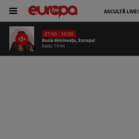
ASCULTĂ LIVE!
07:00 - 10:00
ACASĂ
Bună dimineața, Europa!
Radu Tirim
ȘTIRI
RADIO
CONCURSURI
PODCAST
ASCULTĂ LIVE