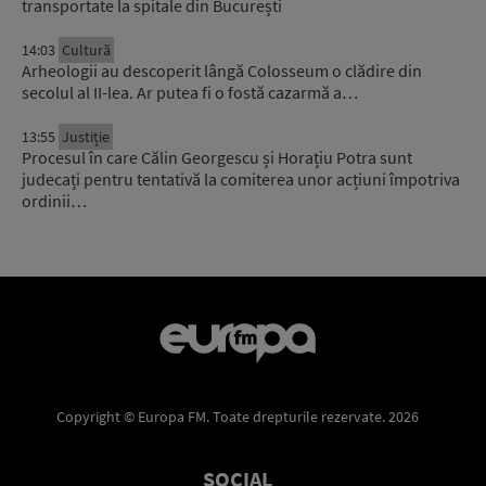
transportate la spitale din București
14:03
Cultură
Arheologii au descoperit lângă Colosseum o clădire din
secolul al II-lea. Ar putea fi o fostă cazarmă a…
13:55
Justiție
Procesul în care Călin Georgescu și Horațiu Potra sunt
judecați pentru tentativă la comiterea unor acțiuni împotriva
ordinii…
Copyright © Europa FM. Toate drepturile rezervate. 2026
SOCIAL