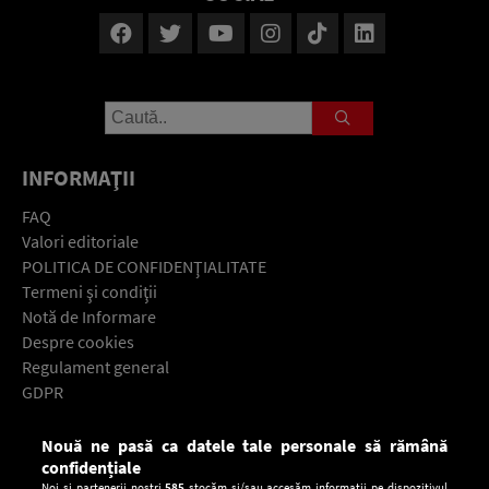
INFORMAŢII
FAQ
Valori editoriale
POLITICA DE CONFIDENŢIALITATE
Termeni şi condiţii
Notă de Informare
Despre cookies
Regulament general
GDPR
Contact
Nouă ne pasă ca datele tale personale să rămână
Descarcă gratuit aplicaţia Europa FM pentru smartphone:
confidențiale
Noi și partenerii noștri
585
stocăm și/sau accesăm informații pe dispozitivul