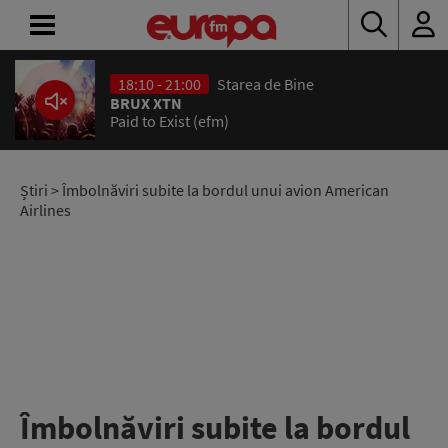
18:10 - 21:00
Starea de Bine
ACASĂ
BRUX XTN
Paid to Exist (efm)
ȘTIRI
RADIO
Știri
> Îmbolnăviri subite la bordul unui avion American
Airlines
CONCURSURI
PODCAST
ASCULTĂ
LIVE
Îmbolnăviri subite la bordul