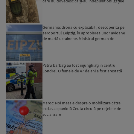
care nu dovedesc că și-au îndeplinit obligațiile
militar...
Germania: dronă cu explozibili, descoperită pe
aeroportul Leipzig, în apropierea unor avioane
de marfă ucrainene. Ministrul german de
Interne: „Avem d...
Patru bărbați au fost înjunghiați în centrul
Londrei. O femeie de 47 de ani a fost arestată
Maroc: Noi mesaje despre o mobilizare către
exclava spaniolă Ceuta circulă pe rețelele de
socializare