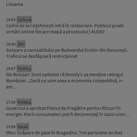
Lituania
18:45
Cultură
Coiful de la Coțofenești intră în restaurare. Publicul poate
urmări online fiecare etapă a procesului | AUDIO
18:40
Știri
Surpare a carosabilului pe Bulevardul Eroilor din București.
Traficul se desfășoară restricționat
18:07
Politica
Ilie Bolojan: Sunt optimist că Moody’s va menține ratingul
României. „Dacă nu vom avea o economie competitivă, n-
am…
17:30
Politica
Guvernul a aprobat Planul de Pregătire pentru Riscuri în
energie. Marii consumatori pot fi deconectați în cazul unor…
15:09
Social
Ilfov: Scăpare de gaze în Bragadiru. Trei persoane au fost