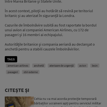
între Marea Britanie şi Statele Unite.
În acest context, piloţii au hotărât să revină pe teritoriul
britanic și au aterizat în siguranță la Londra.
Cazurile de îmbolnăvire subită au fost raportate la bordul
unui avion al companiei American Airlines, cu 172 de
pasageri şi 16 membri ai echipajului.
Autorităţile britanice şi compania aeriană au declanşat o
anchetă pentru a stabili cauzele îmbolnăvirilor.
TAGS
american airlines
anchetă
aterizare de urgență
avion
lesin
pasageri
stiri externe
CITEȘTE ȘI
Cehia nu va mai acorda protecție temporară
bărbaților ucraineni apți pentru serviciul militar