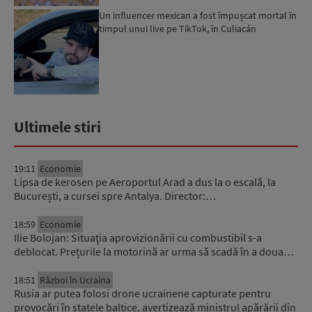
Un influencer mexican a fost împușcat mortal în
timpul unui live pe TikTok, în Culiacán
Ultimele stiri
19:11
Economie
Lipsa de kerosen pe Aeroportul Arad a dus la o escală, la
București, a cursei spre Antalya. Director:…
18:59
Economie
Ilie Bolojan: Situaţia aprovizionării cu combustibil s-a
deblocat. Prețurile la motorină ar urma să scadă în a doua…
18:51
Război în Ucraina
Rusia ar putea folosi drone ucrainene capturate pentru
provocări în statele baltice, avertizează ministrul apărării din