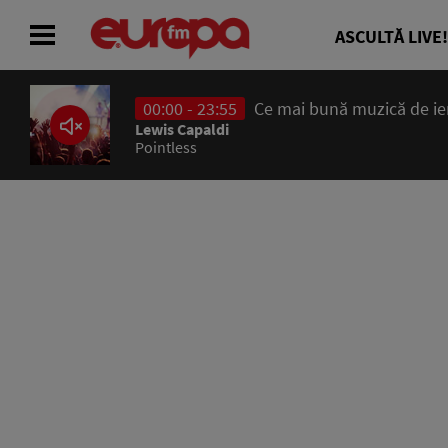
ASCULTĂ LIVE!
00:00 - 23:55
Ce mai bună muzică de ieri
ACASĂ
Lewis Capaldi
Pointless
ȘTIRI
RADIO
CONCURSURI
PODCAST
ASCULTĂ LIVE