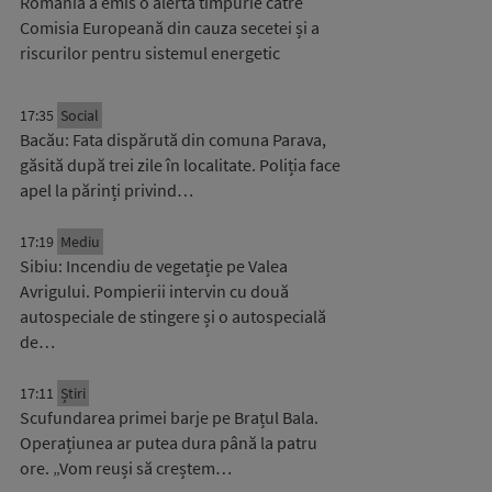
România a emis o alertă timpurie către
Comisia Europeană din cauza secetei și a
riscurilor pentru sistemul energetic
17:35
Social
Bacău: Fata dispărută din comuna Parava,
găsită după trei zile în localitate. Poliția face
apel la părinți privind…
17:19
Mediu
Sibiu: Incendiu de vegetație pe Valea
Avrigului. Pompierii intervin cu două
autospeciale de stingere și o autospecială
de…
17:11
Știri
Scufundarea primei barje pe Brațul Bala.
Operațiunea ar putea dura până la patru
ore. „Vom reuși să creștem…