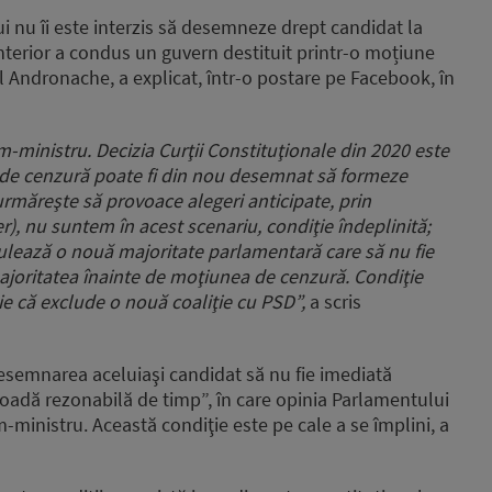
ui nu îi este interzis să desemneze drept candidat la
nterior a condus un guvern destituit printr-o moțiune
l Andronache, a explicat, într-o postare pe Facebook, în
m-ministru. Decizia Curţii Constituţionale din 2020 este
 de cenzură poate fi din nou desemnat să formeze
rmăreşte să provoace alegeri anticipate, prin
), nu suntem în acest scenariu, condiţie îndeplinită;
lează o nouă majoritate parlamentară care să nu fie
ajoritatea înainte de moţiunea de cenzură. Condiţie
e că exclude o nouă coaliţie cu PSD”,
a scris
a desemnarea aceluiaşi candidat să nu fie imediată
ioadă rezonabilă de timp”, în care opinia Parlamentului
m-ministru. Această condiţie este pe cale a se împlini, a