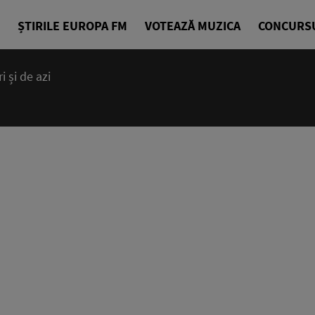
ȘTIRILE EUROPA FM
VOTEAZĂ MUZICA
CONCURS
 și de azi
00:00 - 23
Ce mai bună 
EuropaFM