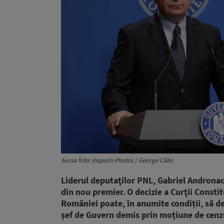
Sursa foto: Inquam Photos / George Călin
Liderul deputaţilor PNL, Gabriel Andronache
din nou premier. O decizie a Curţii Consti
României poate, în anumite condiții, să d
șef de Guvern demis prin moțiune de cenz