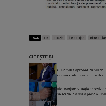
TAGS
ccr
decizie
ilie bolojan
nicușor da
CITEȘTE ȘI
Guvernul a aprobat Planul de Pr
deconectați în cazul unor dezec
Ilie Bolojan: Situaţia aprovizi
să scadă în a doua parte a luni