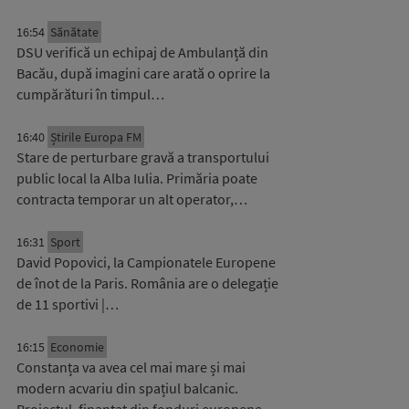
16:54
Sănătate
DSU verifică un echipaj de Ambulanță din
Bacău, după imagini care arată o oprire la
cumpărături în timpul…
16:40
Știrile Europa FM
Stare de perturbare gravă a transportului
public local la Alba Iulia. Primăria poate
contracta temporar un alt operator,…
16:31
Sport
David Popovici, la Campionatele Europene
de înot de la Paris. România are o delegație
de 11 sportivi |…
16:15
Economie
Constanța va avea cel mai mare și mai
modern acvariu din spațiul balcanic.