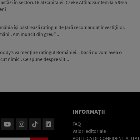
stăzi în sectorul 6 al Capitalei. Cseke Attila: Suntem la a 96-a
eni
ânia își păstrează ratingul de țară recomandat investițiilor.
omânii. Am muncit din greu”...
 Moody’s va menține ratingul României. „Dacă nu vom avea o
ut nimic”. Ce spune despre viit...
INFORMAŢII
FAQ
Valori editoriale
POLITICA DE CONFIDENŢIALITAT