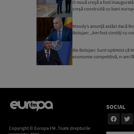
O nouă creșă a fost inaugurată a
creșă construită cu bani europ
Moody’s anunță astăzi dacă Rom
Bolojan: „Am fost cinstiți cu r
Ilie Bolojan: Sunt optimist că
economie competitivă, n-am făc
SOCIAL
Copyright © Europa FM. Toate drepturile
rezervate. 2026