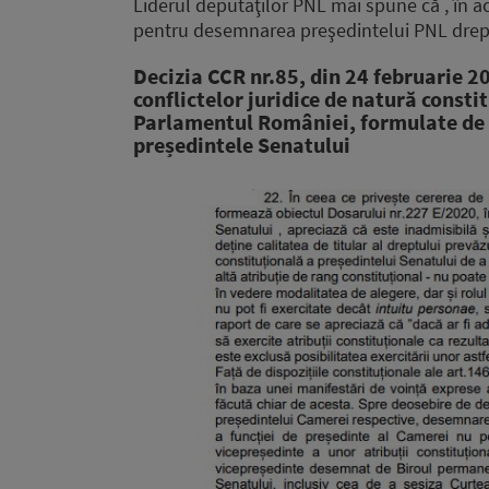
Liderul deputaţilor PNL mai spune că , în a
pentru desemnarea preşedintelui PNL drept
Decizia CCR nr.85, din 24 februarie 2
conflictelor juridice de natură const
Parlamentul României, formulate de 
președintele Senatului