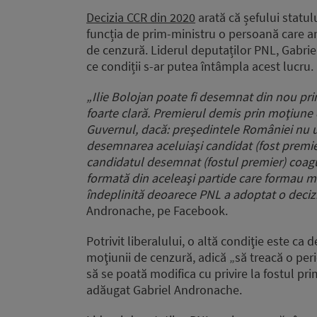
Decizia CCR din 2020
arată că șefului statul
funcția de prim-ministru o persoană care a
de cenzură. Liderul deputaților PNL, Gabrie
ce condiții s-ar putea întâmpla acest lucru.
„Ilie Bolojan poate fi desemnat din nou pri
foarte clară. Premierul demis prin moţiune
Guvernul, dacă: preşedintele României nu u
desemnarea aceluiaşi candidat (fost premier
candidatul desemnat (fostul premier) coagu
formată din aceleaşi partide care formau m
îndeplinită deoarece PNL a adoptat o decizi
Andronache, pe Facebook.
Potrivit liberalului, o altă condiţie este c
moţiunii de cenzură, adică „să treacă o per
să se poată modifica cu privire la fostul pri
adăugat Gabriel Andronache.