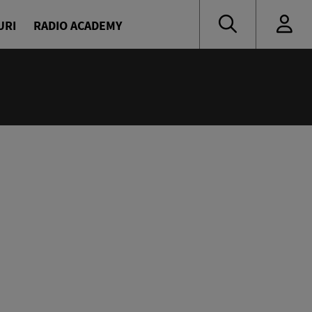
URI
RADIO ACADEMY
:55
muzică de ieri și de azi