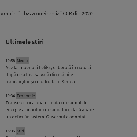
premier în baza unei decizii CCR din 2020.
Ultimele stiri
19:58
Mediu
Acvila imperială Feliks, eliberată în natură
după ce a fost salvată din mâinile
traficanților și repatriată în Serbia
19:34
Economie
Transelectrica poate limita consumul de
energie al marilor consumatori, dacă apare
un deficit în sistem. Guvernul a adoptat…
18:35
Știri