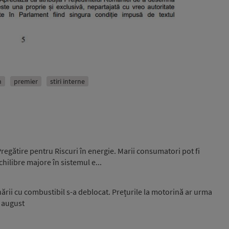
n
premier
stiri interne
egătire pentru Riscuri în energie. Marii consumatori pot fi
hilibre majore în sistemul e...
onării cu combustibil s-a deblocat. Prețurile la motorină ar urma
i august