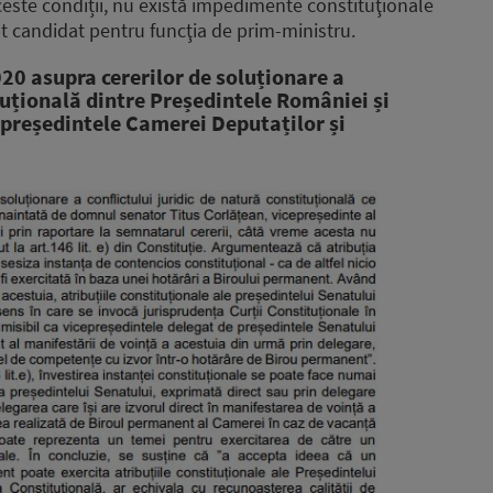
ceste condiții, nu există impedimente constituţionale
 candidat pentru funcţia de prim-ministru.
020 asupra cererilor de soluționare a
ituțională dintre Președintele României și
președintele Camerei Deputaților și