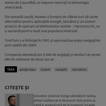
emise de Casa Albă, ce impune restricții la tehnologia
americană.
Din această cauză, Huawei a început de câteva luni să caute
alternative pentru aplicațiile Google, lansând și un sistem
propriu de operare al telefoanelor mobile – Harmony OS, ca
o variantă pentru mult mai popularul Android.
TomTom s-a înființat în 1991 și operează pe piața navigațiilor
prin satelit din 2004.
Compania olandeză are 5.000 de angajați și venituri de peste
680 de milioane de dolari pe an.
TAGS
google maps
huawei
navigatie
stiri externe
CITEȘTE ȘI
Volodimir Zelenski merge sâmbătă în Serbia,
aliatul tradițional al Moscovei. Este prima sa
vizită în această țară de la începutul invaziei