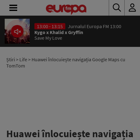
13:00 - 13:15
Jurnalul Europa FM 13:00
ACASĂ
Kygo x Khalid x Gryffin
Save My Love
ȘTIRI
RADIO
Știri
>
Life
> Huawei înlocuiește navigația Google Maps cu
TomTom
CONCURSURI
PODCAST
ASCULTĂ
LIVE
Huawei înlocuiește navigația