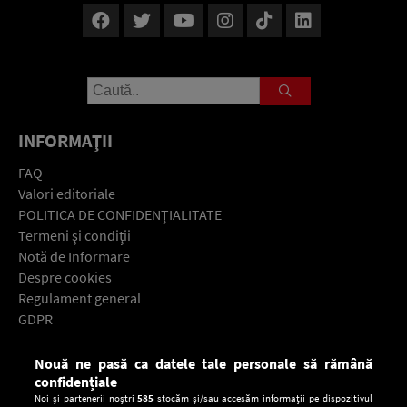
INFORMAŢII
FAQ
Valori editoriale
POLITICA DE CONFIDENŢIALITATE
Termeni şi condiţii
Notă de Informare
Despre cookies
Regulament general
GDPR
Contact
Nouă ne pasă ca datele tale personale să rămână
Descarcă gratuit aplicaţia Europa FM pentru smartphone:
confidențiale
Noi și partenerii noștri
585
stocăm și/sau accesăm informații pe dispozitivul