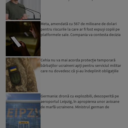
ruse...
Meta, amendată cu 567 de milioane de dolari
pentru riscurile la care ar fi fost expuși copiii pe
platformele sale. Compania va contesta decizia
Cehia nu va mai acorda protecție temporară
bărbaților ucraineni apți pentru serviciul militar
care nu dovedesc că și-au îndeplinit obligațiile
militar...
Germania: dronă cu explozibili, descoperită pe
aeroportul Leipzig, în apropierea unor avioane
de marfă ucrainene. Ministrul german de
Interne: „Avem d...