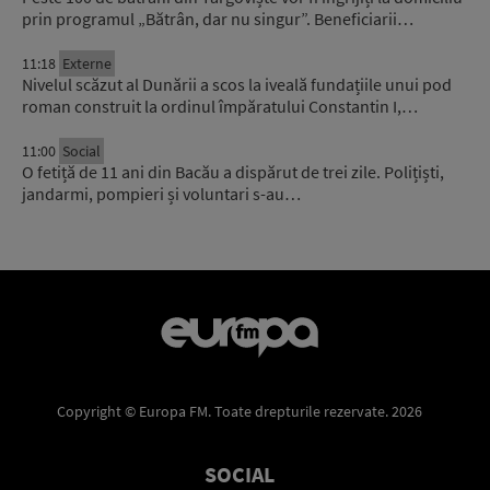
prin programul „Bătrân, dar nu singur”. Beneficiarii…
11:18
Externe
Nivelul scăzut al Dunării a scos la iveală fundațiile unui pod
roman construit la ordinul împăratului Constantin I,…
11:00
Social
O fetiță de 11 ani din Bacău a dispărut de trei zile. Polițiști,
jandarmi, pompieri și voluntari s-au…
Copyright © Europa FM. Toate drepturile rezervate. 2026
SOCIAL