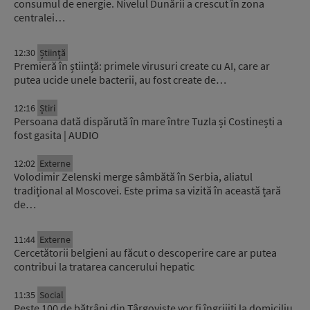
consumul de energie. Nivelul Dunării a crescut în zona
centralei…
12:30
Știinţă
Premieră în știință: primele virusuri create cu AI, care ar
putea ucide unele bacterii, au fost create de…
12:16
Știri
Persoana dată dispărută în mare între Tuzla și Costinești a
fost gasita | AUDIO
12:02
Externe
Volodimir Zelenski merge sâmbătă în Serbia, aliatul
tradițional al Moscovei. Este prima sa vizită în această țară
de…
11:44
Externe
Cercetătorii belgieni au făcut o descoperire care ar putea
contribui la tratarea cancerului hepatic
11:35
Social
Peste 100 de bătrâni din Târgoviște vor fi îngrijiți la domiciliu