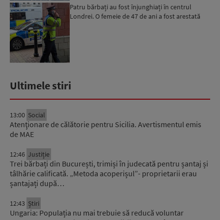
Patru bărbați au fost înjunghiați în centrul
Londrei. O femeie de 47 de ani a fost arestată
Ultimele stiri
13:00
Social
Atenţionare de călătorie pentru Sicilia. Avertismentul emis
de MAE
12:46
Justiție
Trei bărbați din București, trimiși în judecată pentru șantaj și
tâlhărie calificată. „Metoda acoperișul”- proprietarii erau
șantajați după…
12:43
Știri
Ungaria: Populația nu mai trebuie să reducă voluntar