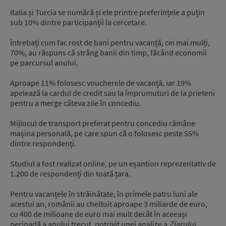
Italia și Turcia se numără și ele printre preferințele a puțin
sub 10% dintre participanții la cercetare.
Întrebați cum fac rost de bani pentru vacanță, cei mai mulți,
70%, au răspuns că strâng banii din timp, făcând economii
pe parcursul anului.
Aproape 11% folosesc voucherele de vacanță, iar 19%
apelează la cardul de credit sau la împrumuturi de la prieteni
pentru a merge câteva zile în concediu.
Mijlocul de transport preferat pentru concediu rămâne
mașina personală, pe care spun că o folosesc peste 55%
dintre respondenți.
Studiul a fost realizat online, pe un eșantion reprezentativ de
1.200 de respondenți din toată țara.
Pentru vacanțele în străinătate, în primele patru luni ale
acestui an, românii au cheltuit aproape 3 miliarde de euro,
cu 400 de milioane de euro mai mult decât în aceeași
perioadă a anului trecut, potrivit unei analize a
Ziarului