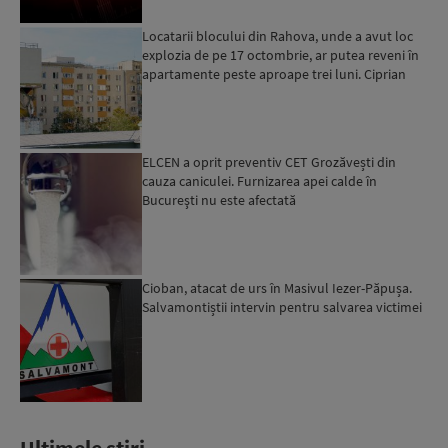
Locatarii blocului din Rahova, unde a avut loc
explozia de pe 17 octombrie, ar putea reveni în
apartamente peste aproape trei luni. Ciprian
Ciucu: Vor...
ELCEN a oprit preventiv CET Grozăvești din
cauza caniculei. Furnizarea apei calde în
Bucureşti nu este afectată
Cioban, atacat de urs în Masivul Iezer-Păpușa.
Salvamontiștii intervin pentru salvarea victimei
Ultimele stiri