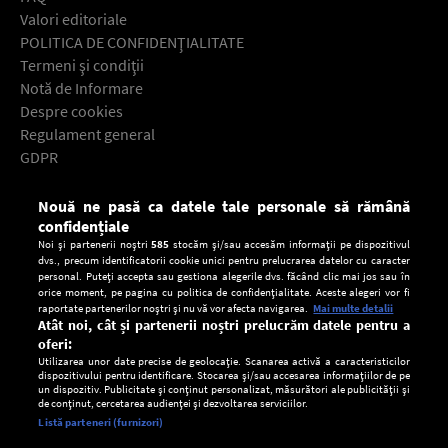
Valori editoriale
POLITICA DE CONFIDENŢIALITATE
Termeni şi condiţii
Notă de Informare
Despre cookies
Regulament general
GDPR
Contact
Nouă ne pasă ca datele tale personale să rămână
Descarcă gratuit aplicaţia Europa FM pentru smartphone:
confidențiale
Noi și partenerii noștri
585
stocăm și/sau accesăm informații pe dispozitivul
dvs., precum identificatorii cookie unici pentru prelucrarea datelor cu caracter
personal. Puteți accepta sau gestiona alegerile dvs. făcând clic mai jos sau în
orice moment, pe pagina cu politica de confidențialitate. Aceste alegeri vor fi
raportate partenerilor noștri și nu vă vor afecta navigarea.
Mai multe detalii
Atât noi, cât și partenerii noștri prelucrăm datele pentru a
oferi:
Utilizarea unor date precise de geolocație. Scanarea activă a caracteristicilor
dispozitivului pentru identificare. Stocarea și/sau accesarea informațiilor de pe
un dispozitiv. Publicitate și conținut personalizat, măsurători ale publicității și
de conținut, cercetarea audienței și dezvoltarea serviciilor.
Setări:
Listă parteneri (furnizori)
Ascultă Europa FM în aplicație