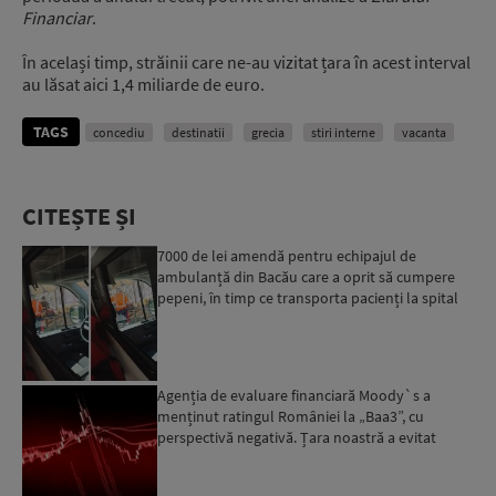
Financiar
.
În același timp, străinii care ne-au vizitat țara în acest interval
au lăsat aici 1,4 miliarde de euro.
TAGS
concediu
destinatii
grecia
stiri interne
vacanta
CITEȘTE ȘI
7000 de lei amendă pentru echipajul de
ambulanță din Bacău care a oprit să cumpere
pepeni, în timp ce transporta pacienți la spital
Agenția de evaluare financiară Moody`s a
menținut ratingul României la „Baa3”, cu
perspectivă negativă. Țara noastră a evitat
momentan retrogradarea...