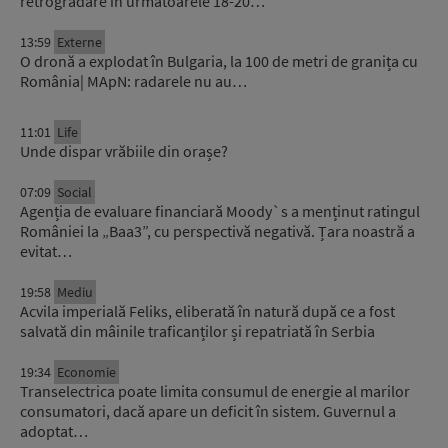
retrogradare în următoarele 18-20…
13:59
Externe
O dronă a explodat în Bulgaria, la 100 de metri de granița cu
România| MApN: radarele nu au…
11:01
Life
Unde dispar vrăbiile din orașe?
07:09
Social
Agenția de evaluare financiară Moody`s a menținut ratingul
României la „Baa3”, cu perspectivă negativă. Țara noastră a
evitat…
19:58
Mediu
Acvila imperială Feliks, eliberată în natură după ce a fost
salvată din mâinile traficanților și repatriată în Serbia
19:34
Economie
Transelectrica poate limita consumul de energie al marilor
consumatori, dacă apare un deficit în sistem. Guvernul a
adoptat…