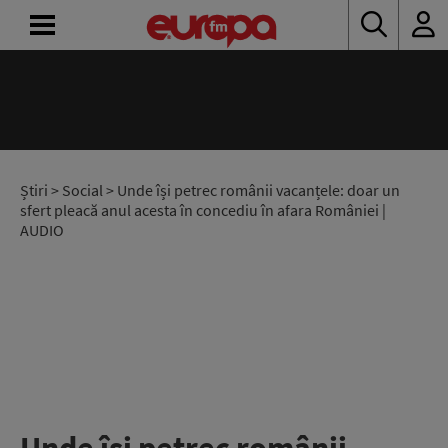
ACASĂ
ȘTIRI
RADIO
Știri
>
Social
> Unde își petrec românii vacanțele: doar un
sfert pleacă anul acesta în concediu în afara României |
AUDIO
CONCURSURI
PODCAST
ASCULTĂ
LIVE