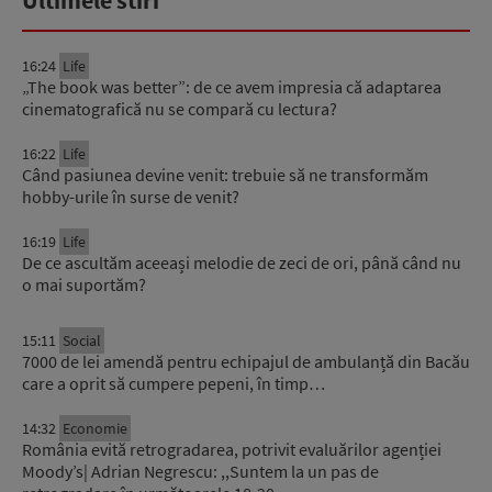
16:24
Life
„The book was better”: de ce avem impresia că adaptarea
cinematografică nu se compară cu lectura?
16:22
Life
Când pasiunea devine venit: trebuie să ne transformăm
hobby-urile în surse de venit?
16:19
Life
De ce ascultăm aceeași melodie de zeci de ori, până când nu
o mai suportăm?
15:11
Social
7000 de lei amendă pentru echipajul de ambulanță din Bacău
care a oprit să cumpere pepeni, în timp…
14:32
Economie
România evită retrogradarea, potrivit evaluărilor agenției
Moody’s| Adrian Negrescu: ,,Suntem la un pas de