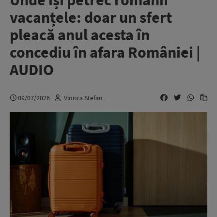
Unde își petrec românii
vacanțele: doar un sfert
pleacă anul acesta în
concediu în afara României |
AUDIO
09/07/2026
Viorica Stefan