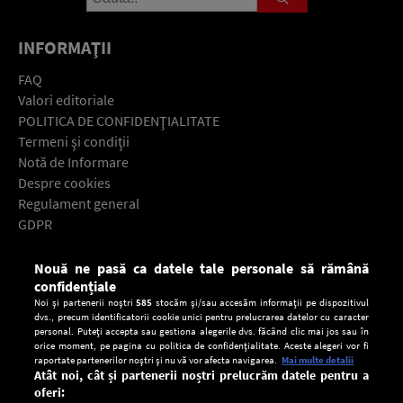
INFORMAŢII
FAQ
Valori editoriale
POLITICA DE CONFIDENŢIALITATE
Termeni şi condiţii
Notă de Informare
Despre cookies
Regulament general
GDPR
Contact
Nouă ne pasă ca datele tale personale să rămână
Descarcă gratuit aplicaţia Europa FM pentru smartphone:
confidențiale
Noi și partenerii noștri
585
stocăm și/sau accesăm informații pe dispozitivul
dvs., precum identificatorii cookie unici pentru prelucrarea datelor cu caracter
personal. Puteți accepta sau gestiona alegerile dvs. făcând clic mai jos sau în
orice moment, pe pagina cu politica de confidențialitate. Aceste alegeri vor fi
raportate partenerilor noștri și nu vă vor afecta navigarea.
Mai multe detalii
Atât noi, cât și partenerii noștri prelucrăm datele pentru a
oferi: