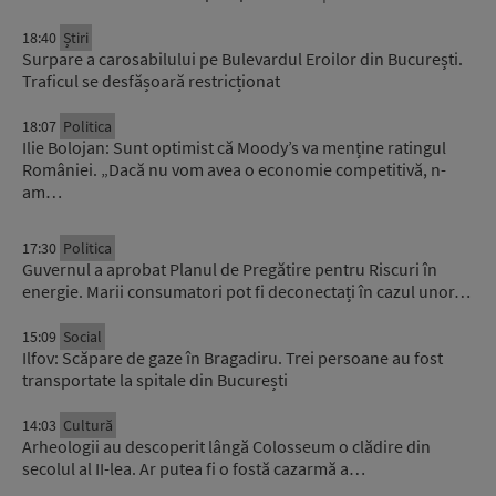
18:40
Știri
Surpare a carosabilului pe Bulevardul Eroilor din București.
Traficul se desfășoară restricționat
18:07
Politica
Ilie Bolojan: Sunt optimist că Moody’s va menține ratingul
României. „Dacă nu vom avea o economie competitivă, n-
am…
17:30
Politica
Guvernul a aprobat Planul de Pregătire pentru Riscuri în
energie. Marii consumatori pot fi deconectați în cazul unor…
15:09
Social
Ilfov: Scăpare de gaze în Bragadiru. Trei persoane au fost
transportate la spitale din București
14:03
Cultură
Arheologii au descoperit lângă Colosseum o clădire din
secolul al II-lea. Ar putea fi o fostă cazarmă a…