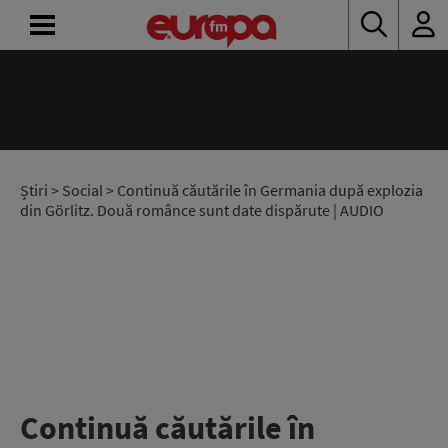
ACASĂ
ȘTIRI
RADIO
Știri
>
Social
> Continuă căutările în Germania după explozia
din Görlitz. Două românce sunt date dispărute | AUDIO
CONCURSURI
PODCAST
ASCULTĂ
LIVE
Continuă căutările în