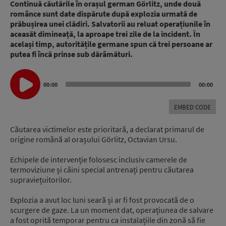
Continuă căutările în orașul german Görlitz, unde două
românce sunt date dispărute după explozia urmată de
prăbușirea unei clădiri. Salvatorii au reluat operațiunile în
aceasăt dimineață, la aproape trei zile de la incident. În
același timp, autoritățile germane spun că trei persoane ar
putea fi încă prinse sub dărâmături.
Audio
00:00
00:00
Player
EMBED CODE
Căutarea victimelor este prioritară, a declarat primarul de
origine română al orașului Görlitz, Octavian Ursu.
Echipele de intervenție folosesc inclusiv camerele de
termoviziune și câini special antrenați pentru căutarea
supraviețuitorilor.
Explozia a avut loc luni seară și ar fi fost provocată de o
scurgere de gaze. La un moment dat, operațiunea de salvare
a fost oprită temporar pentru ca instalațiile din zonă să fie