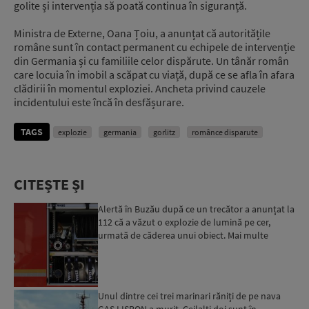
golite și intervenția să poată continua în siguranță.
Ministra de Externe, Oana Țoiu, a anunțat că autoritățile
române sunt în contact permanent cu echipele de intervenție
din Germania și cu familiile celor dispărute. Un tânăr român
care locuia în imobil a scăpat cu viață, după ce se afla în afara
clădirii în momentul exploziei. Ancheta privind cauzele
incidentului este încă în desfășurare.
TAGS
explozie
germania
gorlitz
românce disparute
CITEȘTE ȘI
Alertă în Buzău după ce un trecător a anunțat la
112 că a văzut o explozie de lumină pe cer,
urmată de căderea unui obiect. Mai multe
echipaje ISU au ...
Unul dintre cei trei marinari răniți de pe nava