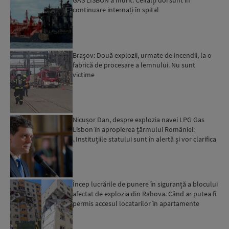
GAS LISBON a murit. Ceilalți doi sunt în
continuare internați în spital
Brașov: Două explozii, urmate de incendii, la o
fabrică de procesare a lemnului. Nu sunt
victime
Nicușor Dan, despre explozia navei LPG Gas
Lisbon în apropierea țărmului României:
„Instituțiile statului sunt în alertă și vor clarifica
circumstanțe...
Încep lucrările de punere în siguranță a blocului
afectat de explozia din Rahova. Când ar putea fi
permis accesul locatarilor în apartamente