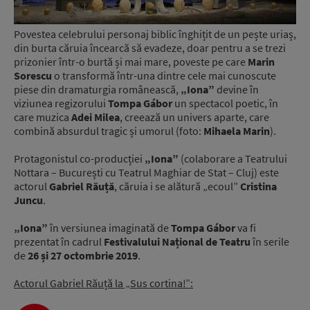
Povestea celebrului personaj biblic înghițit de un pește uriaș,
din burta căruia încearcă să evadeze, doar pentru a se trezi
prizonier într-o burtă și mai mare, poveste pe care
Marin
Sorescu
o transformă într-una dintre cele mai cunoscute
piese din dramaturgia românească,
„Iona”
devine în
viziunea regizorului
Tompa Gábor
un spectacol poetic, în
care muzica
Adei Milea
, creează un univers aparte, care
combină absurdul tragic și umorul (foto:
Mihaela Marin
).
Protagonistul co-producției
„Iona”
(colaborare a Teatrului
Nottara – București cu Teatrul Maghiar de Stat – Cluj) este
actorul
Gabriel Răuță
, căruia i se alătură „ecoul”
Cristina
Juncu
.
„Iona”
în versiunea imaginată de
Tompa Gábor
va fi
prezentat în cadrul
Festivalului Național de Teatru
în serile
de
26 și 27 octombrie 2019
.
Actorul Gabriel Răuță la „Sus cortina!”: