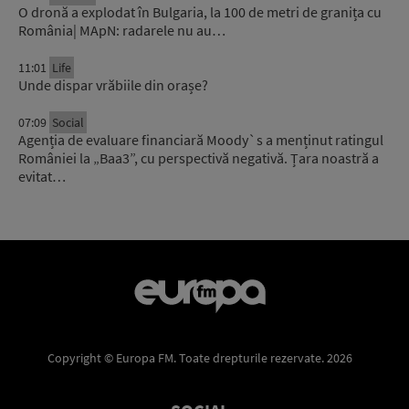
O dronă a explodat în Bulgaria, la 100 de metri de granița cu
România| MApN: radarele nu au…
11:01
Life
Unde dispar vrăbiile din orașe?
07:09
Social
Agenția de evaluare financiară Moody`s a menținut ratingul
României la „Baa3”, cu perspectivă negativă. Țara noastră a
evitat…
Copyright © Europa FM. Toate drepturile rezervate. 2026