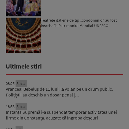
Teatrele italiene de tip „condominio” au fost
înscrise în Patrimoniul Mondial UNESCO
Ultimele stiri
08:25
Social
Vrancea: Bebeluș de 11 luni, la volan pe un drum public.
Polițiștii au deschis un dosar penal |…
18:53
Social
Instanța Supremă i-a suspendat temporar activitatea unei
firme din Constanța, acuzate că îngropa deșeuri