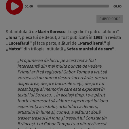
Audio
00:00
00:00
Player
EMBED CODE
Subintitulată de
Marin Sorescu
„tragedie în patru tablouri”,
„Iona”
, piesa lui de debut, a fost publicată în
1968
în revista
„Luceafărul”
și face parte, alături de
„Paracliserul”
și
„Matca”
din trilogia intitulată
„Setea muntelui de sare”
.
„Propunerea de lucru pe acest text a fost
interesantă din mai multe puncte de vedere.
Primul ar fi că regizorul Gabor Tompa a vrut să
vorbească nu numai despre încercările, despre
disperarea, despre bucuriile vieții, despre tot
acest bagaj al memoriei care este exploatat în
textul lui Sorescu… În același timp, i s-a părut
foarte interesant să alăture experienței lui Iona
experiența artistului, artistului ca demers,
artistului în lume și, cumva, a alăturat două
trasee: traseul lui Iona și treseul lui Constantin
Brâncuși. Lui Gabor Tompa i s-a părut că acest