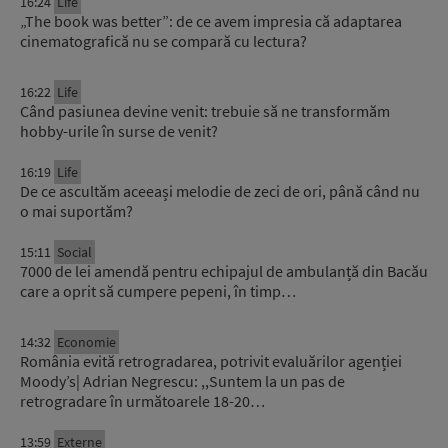
16:24
Life
„The book was better”: de ce avem impresia că adaptarea
cinematografică nu se compară cu lectura?
16:22
Life
Când pasiunea devine venit: trebuie să ne transformăm
hobby-urile în surse de venit?
16:19
Life
De ce ascultăm aceeași melodie de zeci de ori, până când nu
o mai suportăm?
15:11
Social
7000 de lei amendă pentru echipajul de ambulanță din Bacău
care a oprit să cumpere pepeni, în timp…
14:32
Economie
România evită retrogradarea, potrivit evaluărilor agenției
Moody’s| Adrian Negrescu: ,,Suntem la un pas de
retrogradare în următoarele 18-20…
13:59
Externe