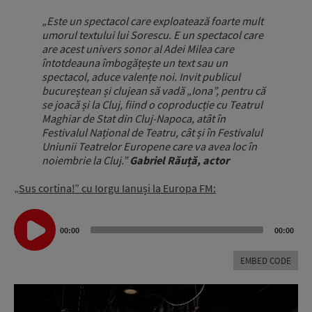
„Este un spectacol care exploatează foarte mult
umorul textului lui Sorescu. E un spectacol care
are acest univers sonor al Adei Milea care
întotdeauna îmbogățește un text sau un
spectacol, aduce valențe noi. Invit publicul
bucureștean și clujean să vadă „Iona”, pentru că
se joacă și la Cluj, fiind o coproducție cu Teatrul
Maghiar de Stat din Cluj-Napoca, atât în
Festivalul Național de Teatru, cât și în Festivalul
Uniunii Teatrelor Europene care va avea loc în
noiembrie la Cluj.”
Gabriel Răuță, actor
„Sus cortina!” cu Iorgu Ianuși la Europa FM:
Audio
Player
00:00
00:00
EMBED CODE