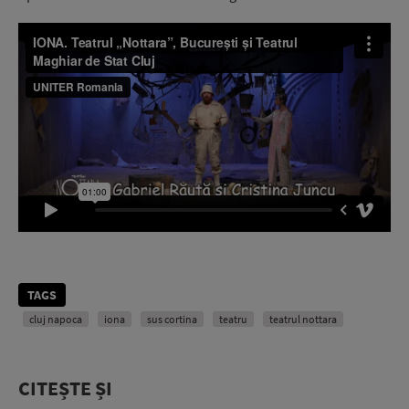
TAGS
cluj napoca
iona
sus cortina
teatru
teatrul nottara
CITEȘTE ȘI