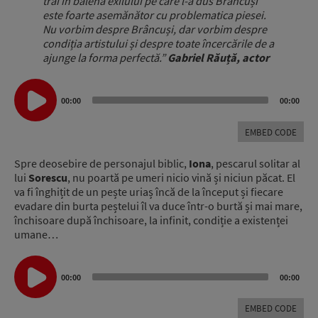
trai în balena exilului pe care l-a dus Brâncuși
este foarte asemănător cu problematica piesei.
Nu vorbim despre Brâncuși, dar vorbim despre
condiția artistului și despre toate încercările de a
ajunge la forma perfectă.”
Gabriel Răuță, actor
Audio
Player
00:00
00:00
EMBED CODE
Spre deosebire de personajul biblic,
Iona
, pescarul solitar al
lui
Sorescu
, nu poartă pe umeri nicio vină și niciun păcat. El
va fi înghițit de un pește uriaș încă de la început și fiecare
evadare din burta peștelui îl va duce într-o burtă și mai mare,
închisoare după închisoare, la infinit, condiție a existenței
umane…
Audio
Player
00:00
00:00
EMBED CODE