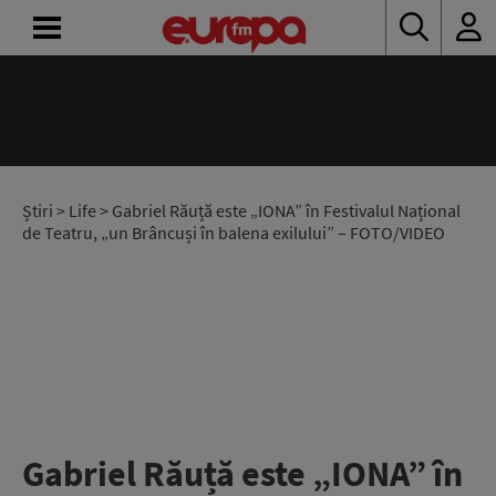
ACASĂ
ȘTIRI
RADIO
Știri
>
Life
> Gabriel Răuță este „IONA” în Festivalul Național
de Teatru, „un Brâncuși în balena exilului” – FOTO/VIDEO
CONCURSURI
PODCAST
ASCULTĂ
LIVE
Gabriel Răuță este „IONA” în