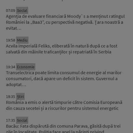
07:09
Social
Agenția de evaluare financiară Moody`s a menținut ratingul
României la „Baa3”, cu perspectivă negativă. Țara noastră a
evitat…
19:58
Mediu
Acvila imperială Feliks, eliberată în natură după ce a fost
salvată din mâinile traficanților și repatriată în Serbia
19:34
Economie
Transelectrica poate limita consumul de energie al marilor
consumatori, dacă apare un deficit în sistem. Guvernul a
adoptat…
18:35
Știri
România a emis o alertă timpurie către Comisia Europeană
din cauza secetei și a riscurilor pentru sistemul energetic
17:35
Social
Bacău: Fata dispărută din comuna Parava, găsită după trei
zile în localitate. Poliția face apel la părinți privind…