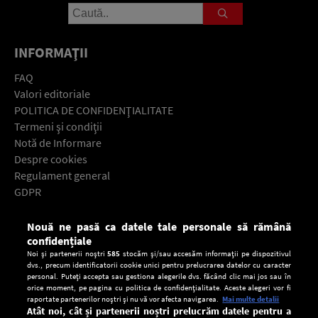
INFORMAŢII
FAQ
Valori editoriale
POLITICA DE CONFIDENŢIALITATE
Termeni şi condiţii
Notă de Informare
Despre cookies
Regulament general
GDPR
Contact
Nouă ne pasă ca datele tale personale să rămână
Descarcă gratuit aplicaţia Europa FM pentru smartphone:
confidențiale
Noi și partenerii noștri
585
stocăm și/sau accesăm informații pe dispozitivul
dvs., precum identificatorii cookie unici pentru prelucrarea datelor cu caracter
personal. Puteți accepta sau gestiona alegerile dvs. făcând clic mai jos sau în
orice moment, pe pagina cu politica de confidențialitate. Aceste alegeri vor fi
raportate partenerilor noștri și nu vă vor afecta navigarea.
Mai multe detalii
Atât noi, cât și partenerii noștri prelucrăm datele pentru a