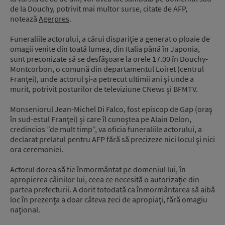
de la Douchy, potrivit mai multor surse, citate de AFP,
notează
Agerpres
.
Funeraliile actorului, a cărui dispariţie a generat o ploaie de
omagii venite din toată lumea, din Italia până în Japonia,
sunt preconizate să se desfăşoare la orele 17.00 în Douchy-
Montcorbon, o comună din departamentul Loiret (centrul
Franţei), unde actorul şi-a petrecut ultimii ani şi unde a
murit, potrivit posturilor de televiziune CNews şi BFMTV.
Monseniorul Jean-Michel Di Falco, fost episcop de Gap (oraş
în sud-estul Franţei) şi care îl cunoştea pe Alain Delon,
credincios ”de mult timp”, va oficia funeraliile actorului, a
declarat prelatul pentru AFP fără să precizeze nici locul şi nici
ora ceremoniei.
Actorul dorea să fie înmormântat pe domeniul lui, în
apropierea câinilor lui, ceea ce necesită o autorizaţie din
partea prefecturii. A dorit totodată ca înmormântarea să aibă
loc în prezenţa a doar câteva zeci de apropiaţi, fără omagiu
naţional.