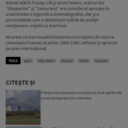
Adulat atât în Franţa, cât şi peste hotare, actorul din
”Ghepardul” şi ”Samuraiul” era considerat aproape în
unanimitate o legendă a cinematografiei, dar şi o
personalitate care a divizat prin luările de poziţie
reacţionare, orgoliu şi machism.
Moartea sa marchează încheierea unui capitol din istoria
cinemaului francez al anilor 1960-1980, influent şi apreciat
pe plan internaţional.
TAGS
actor
alain delon
douchy
franta
funeralii
CITEȘTE ȘI
Franța: trei reactoare nucleare au fost oprite din
cauza temperaturilor extreme