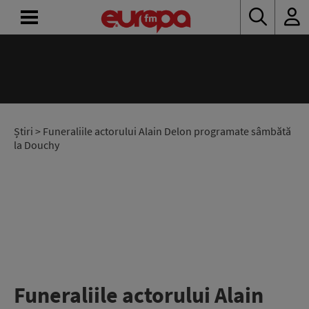
ACASĂ
ȘTIRI
RADIO
Știri
> Funeraliile actorului Alain Delon programate sâmbătă
la Douchy
CONCURSURI
PODCAST
ASCULTĂ
LIVE
Funeraliile actorului Alain