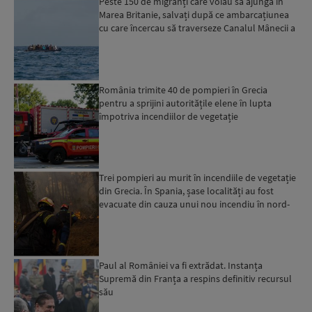
Peste 150 de migranți care voiau să ajungă în
Marea Britanie, salvați după ce ambarcațiunea
cu care încercau să traverseze Canalul Mânecii a
luat foc...
România trimite 40 de pompieri în Grecia
pentru a sprijini autoritățile elene în lupta
împotriva incendiilor de vegetație
Trei pompieri au murit în incendiile de vegetație
din Grecia. În Spania, șase localități au fost
evacuate din cauza unui nou incendiu în nord-
vestul ț...
Paul al României va fi extrădat. Instanța
Supremă din Franța a respins definitiv recursul
său