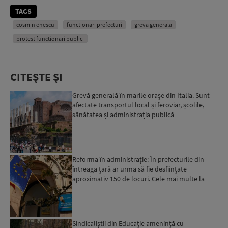
TAGS
cosmin enescu
functionari prefecturi
greva generala
protest functionari publici
CITEȘTE ȘI
Grevă generală în marile orașe din Italia. Sunt
afectate transportul local și feroviar, școlile,
sănătatea și administrația publică
Reforma în administrație: În prefecturile din
întreaga țară ar urma să fie desființate
aproximativ 150 de locuri. Cele mai multe la
Prefectura Capital...
Sindicaliștii din Educație amenință cu