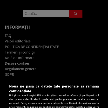
INFORMAŢII
FAQ
Valori editoriale
POLITICA DE CONFIDENŢIALITATE
Termeni şi condiţii
Notă de Informare
Despre cookies
Regulament general
GDPR
Contact
Nouă ne pasă ca datele tale personale să rămână
Descarcă gratuit aplicaţia Europa FM pentru smartphone:
confidențiale
Noi și partenerii noștri
585
stocăm și/sau accesăm informații pe dispozitivul
dvs., precum identificatorii cookie unici pentru prelucrarea datelor cu caracter
personal. Puteți accepta sau gestiona alegerile dvs. făcând clic mai jos sau în
orice moment, pe pagina cu politica de confidențialitate. Aceste alegeri vor fi