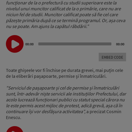
funcționar de la o prefectură cu studii superioare este la
nivelul unui muncitor calificat de la o primărie, care nu are
niciun fel de studii. Muncitor calificat poate să fie cel care
păzește primăria după ce se termină programul. Or, așa ceva
nu se poate. Am ajuns la capătul răbdării.”
Audio
00:00
00:00
Player
EMBED CODE
Toate ghișeele vor fi închise pe durata grevei, mai puțin cele
de la eliberări pașapoarte, permise și înmatriculări.
”Serviciul de pașapoarte și cel de permise și înmatriculări
sunt, într-adevăr niște servicii ale instituțiilor Prefectului, dar
acolo lucrează funcționari publici cu statut special cărora nu
le este permis acest mijloc de protest, adică grevă, așa că în
continuare își vor desfășura activitatea”,
a precizat Cosmin
Enescu.
Audio