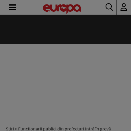
ACASĂ
ȘTIRI
RADIO
CONCURSURI
PODCAST
ASCULTĂ
LIVE
Știri
> Funcționarii publici din prefecturi intră în grevă