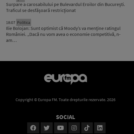
Surpare a carosabilului pe Bulevardul Eroilor din București.
Traficul se desfășoară restricționat
18:07
Politica
Ilie Bolojan: Sunt optimist că Moody’s va menține ratingul
României. „Dacă nu vom avea o economie competitivă, n-
am…
Copyright © Europa FM. Toate drepturile rezervate. 2026
SOCIAL