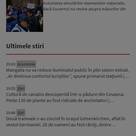
boicotarea simulărilor examenelor naționale,
dacă Guvernul nu revine asupra măsurilor din
învățământ. Marius Ni...
Ultimele stiri
20:03
Economie
Mangalia nu va reduce iluminatul public în plin sezon estival.
„Ar diminua confortul turiștilor”, spune primarul stațiunii |…
19:55
Știri
Cultură de canabis descoperită într-o pădure din Covasna.
Peste 130 de plante au fost ridicate de anchetatori |…
19:46
Știri
Două tramvaie s-au ciocnit în orașul Gelsenkirchen, aflat în
vestul Germaniei. 25 de oameni au fost răniți, dintre…