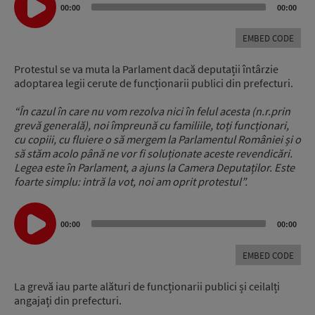
Player
00:00
00:00
EMBED CODE
Protestul se va muta la Parlament dacă deputații întârzie
adoptarea legii cerute de funcționarii publici din prefecturi.
“În cazul în care nu vom rezolva nici în felul acesta (n.r.prin
grevă generală), noi împreună cu familiile, toți funcționari,
cu copiii, cu fluiere o să mergem la Parlamentul României și o
să stăm acolo până ne vor fi soluționate aceste revendicări.
Legea este în Parlament, a ajuns la Camera Deputaților. Este
foarte simplu: intră la vot, noi am oprit protestul”.
Audio
00:00
00:00
Player
EMBED CODE
La grevă iau parte alături de funcționarii publici și ceilalți
angajați din prefecturi.