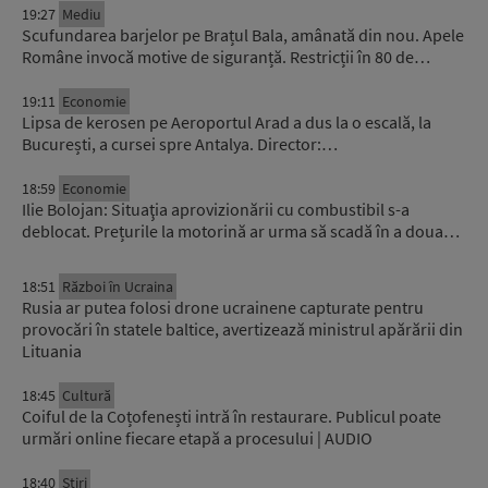
19:27
Mediu
Scufundarea barjelor pe Brațul Bala, amânată din nou. Apele
Române invocă motive de siguranță. Restricții în 80 de…
19:11
Economie
Lipsa de kerosen pe Aeroportul Arad a dus la o escală, la
București, a cursei spre Antalya. Director:…
18:59
Economie
Ilie Bolojan: Situaţia aprovizionării cu combustibil s-a
deblocat. Prețurile la motorină ar urma să scadă în a doua…
18:51
Război în Ucraina
Rusia ar putea folosi drone ucrainene capturate pentru
provocări în statele baltice, avertizează ministrul apărării din
Lituania
18:45
Cultură
Coiful de la Coțofenești intră în restaurare. Publicul poate
urmări online fiecare etapă a procesului | AUDIO
18:40
Știri