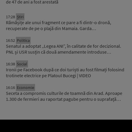
de 47 de ani a fost arestată
17:28
Știri
Rămășițe ale unui fragment ce pare a fi dintr-o dronă,
recuperate de pe o plajă din Mamaia. Garda…
16:52
Politica
Senatul a adoptat „Legea ANI”, în calitate de for decizional.
PNL și USR susțin că două amendamente introduse…
16:38
Social
Ironii pe Facebook după ce doi turiști au fost filmați folosind
trotinete electrice pe Platoul Bucegi | VIDEO
16:16
Economie
Seceta a compromis culturile de toamnă din Arad. Aproape
1.300 de fermieri au raportat pagube pentru o suprafață…