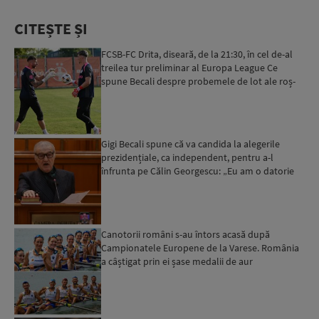
CITEȘTE ȘI
FCSB-FC Drita, diseară, de la 21:30, în cel de-al
treilea tur preliminar al Europa League Ce
spune Becali despre probemele de lot ale roș-
albaștrilor...
Gigi Becali spune că va candida la alegerile
prezidențiale, ca independent, pentru a-l
înfrunta pe Călin Georgescu: „Eu am o datorie
sfântă. Dacă văd ...
Canotorii români s-au întors acasă după
Campionatele Europene de la Varese. România
a câștigat prin ei șase medalii de aur