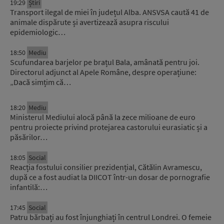
19:29
Știri
Transport ilegal de miei în județul Alba. ANSVSA caută 41 de
animale dispărute și avertizează asupra riscului
epidemiologic…
18:50
Mediu
Scufundarea barjelor pe brațul Bala, amânată pentru joi.
Directorul adjunct al Apele Române, despre operațiune:
„Dacă simțim că…
18:20
Mediu
Ministerul Mediului alocă până la zece milioane de euro
pentru proiecte privind protejarea castorului eurasiatic și a
păsărilor…
18:05
Social
Reacția fostului consilier prezidențial, Cătălin Avramescu,
după ce a fost audiat la DIICOT într-un dosar de pornografie
infantilă:…
17:45
Social
Patru bărbați au fost înjunghiați în centrul Londrei. O femeie