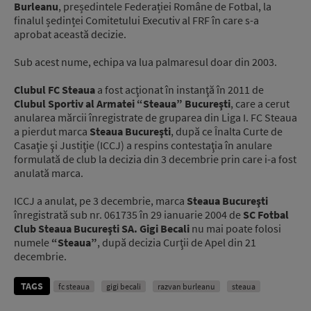
Burleanu
, președintele Federației Române de Fotbal, la
finalul ședinței Comitetului Executiv al FRF în care s-a
aprobat această decizie.
Sub acest nume, echipa va lua palmaresul doar din 2003.
Clubul FC Steaua
a fost acţionat în instanţă în 2011 de
Clubul Sportiv al Armatei “Steaua” Bucureşti
, care a cerut
anularea mărcii înregistrate de gruparea din Liga I. FC Steaua
a pierdut marca
Steaua Bucureşti
, după ce Înalta Curte de
Casaţie şi Justiţie (ICCJ) a respins contestaţia în anulare
formulată de club la decizia din 3 decembrie prin care i-a fost
anulată marca.
ICCJ a anulat, pe 3 decembrie, marca
Steaua Bucureşti
înregistrată sub nr. 061735 în 29 ianuarie 2004 de
SC Fotbal
Club Steaua Bucureşti SA.
Gigi Becali
nu mai poate folosi
numele
“Steaua”
, după decizia Curţii de Apel din 21
decembrie.
TAGS
fc steaua
gigi becali
razvan burleanu
steaua