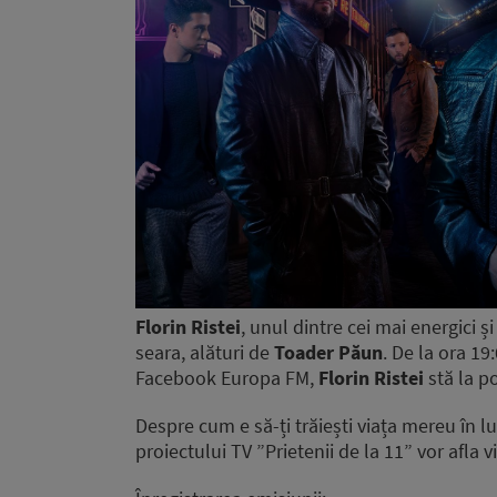
Florin Ristei
, unul dintre cei mai energici și 
seara, alături de
Toader Păun
. De la ora 19
Facebook Europa FM,
Florin Ristei
stă la p
Despre cum e să-ți trăiești viața mereu în 
proiectului TV ”Prietenii de la 11” vor afla v