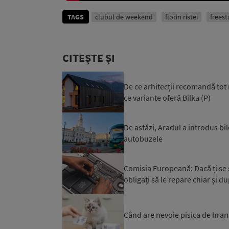
TAGS
clubul de weekend
florin ristei
freest
CITEȘTE ȘI
De ce arhitecții recomandă tot 
ce variante oferă Bilka (P)
De astăzi, Aradul a introdus bil
autobuzele
Comisia Europeană: Dacă ți se st
obligați să le repare chiar și du
Când are nevoie pisica de hran