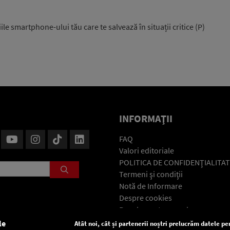
ile smartphone-ului tău care te salvează în situații critice (P)
INFORMAŢII
FAQ
Valori editoriale
POLITICA DE CONFIDENŢIALITAT
Termeni şi condiţii
Notă de Informare
Despre cookies
Regulament general
GDPR
le
Atât noi, cât și partenerii noștri prelucrăm datele pen