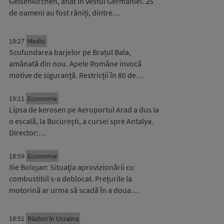
Gelsenkirchen, aflat în vestul Germaniei. 25
de oameni au fost răniți, dintre…
19:27
Mediu
Scufundarea barjelor pe Brațul Bala,
amânată din nou. Apele Române invocă
motive de siguranță. Restricții în 80 de…
19:11
Economie
Lipsa de kerosen pe Aeroportul Arad a dus la
o escală, la București, a cursei spre Antalya.
Director:…
18:59
Economie
Ilie Bolojan: Situaţia aprovizionării cu
combustibil s-a deblocat. Prețurile la
motorină ar urma să scadă în a doua…
18:51
Război în Ucraina