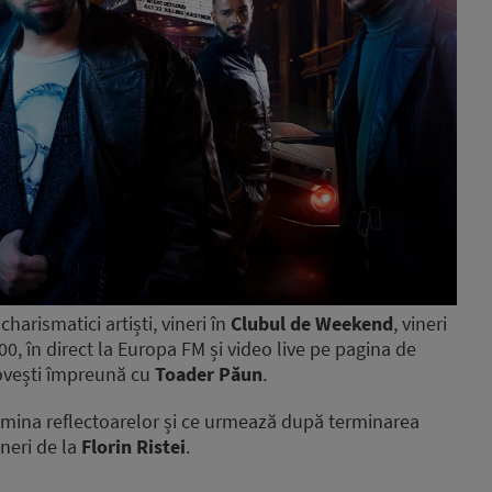
charismatici artiști, vineri în
Clubul de Weekend
, vineri
:00, în direct la Europa FM și video live pe pagina de
ovești împreună cu
Toader Păun
.
lumina reflectoarelor și ce urmează după terminarea
ineri de la
Florin Ristei
.