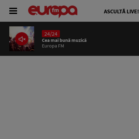
ASCULTĂ LIVE!
24/24
ACASĂ
Cea mai bună muzică
Europa FM
ȘTIRI
RADIO
CONCURSURI
PODCAST
ASCULTĂ LIVE