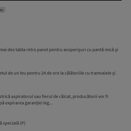
ay
mai des tabla retro panel pentru acoperișuri cu pantă mică și
etul de un leu pentru 24 de ore la călătoriile cu tramvaiele și
rică aspiratorul sau fierul de călcat, producătorii vor fi
pă expirarea garanției leg...
ă specială (P)