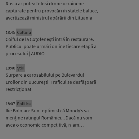
Rusia ar putea folosi drone ucrainene
capturate pentru provocări în statele baltice,
avertizează ministrul apărării din Lituania
18:45
Cultură
Coiful de la Coțofenești intră în restaurare.
Publicul poate urmări online fiecare etapă a
procesului | AUDIO
18:40
Știri
Surpare a carosabilului pe Bulevardul
Eroilor din București. Traficul se desfășoară
restricționat
18:07
Politica
Ilie Bolojan: Sunt optimist că Moody’s va
menține ratingul României. „Dacă nu vom
avea o economie competitivă, n-am…