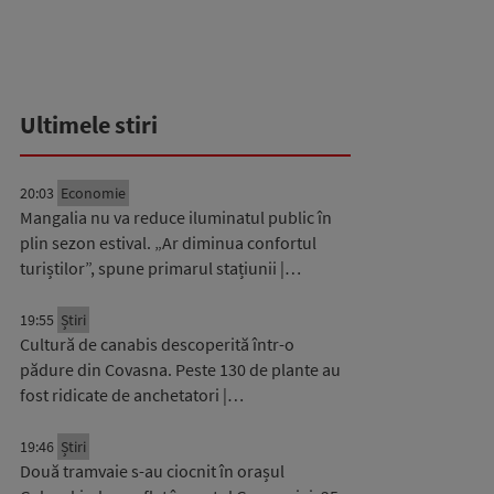
Ultimele stiri
20:03
Economie
Mangalia nu va reduce iluminatul public în
plin sezon estival. „Ar diminua confortul
turiștilor”, spune primarul stațiunii |…
19:55
Știri
Cultură de canabis descoperită într-o
pădure din Covasna. Peste 130 de plante au
fost ridicate de anchetatori |…
19:46
Știri
Două tramvaie s-au ciocnit în orașul