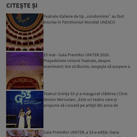
CITEȘTE ȘI
Teatrele italiene de tip „condominio” au fost
înscrise în Patrimoniul Mondial UNESCO
25 mai - Gala Premiilor UNITER 2026.
Președintele Uniunii Teatrale, despre
eveniment: Are strălucire, reușește să acopere o
gamă mai mare de artiști...
Teatrul Grivița 53 și-a inaugurat clădirea | Chris
Simion Mercurian: „Este un teatru care-și
propune să-i scoată pe artiști din zona de
confort”...
Gala Premiilor UNITER, a 33-a ediție. Oana