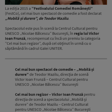
La ediția 2015 a
”Festivalului Comediei Românești”
(FestCo), cel mai bun spectacol de comedie a fost declarat
„Mobilă și durere”, de Teodor Mazilu
.
Spectacolul este pus în scenă la Centrul Cultural pentru
UNESCO „Nicolae Bălcescu” București, în
regia lui Victor
Ioan Frunză
, recompensat cu încă un premiu la categoria
”Cel mai bun regizor”, după cel obținut în urmă cu o
săptămână în cadrul Galei UNITER.
Cel mai bun spectacol de comedie – „Mobilă și
durere”
de Teodor Mazilu, direcția de scenă
Victor Ioan Frunză – Centrul Cultural pentru
UNESCO „Nicolae Bălcescu” București
Cel mai bun regizor – Victor Ioan Frunză
pentru
direcția de scenă a spectacolului „Mobilă și
durere” de Teodor Mazilu – Centrul Cultural
pentru UNESCO „Nicolae Bălcescu” București