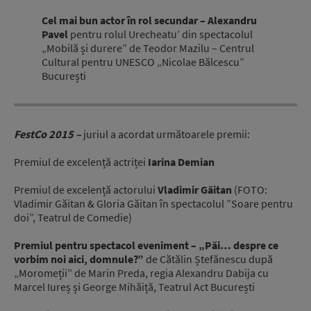
Cel mai bun actor în rol secundar – Alexandru
Pavel
pentru rolul Urecheatu’ din spectacolul
„Mobilă și durere” de Teodor Mazilu – Centrul
Cultural pentru UNESCO „Nicolae Bălcescu”
București
FestCo 2015 –
juriul a acordat următoarele premii:
Premiul de excelență actriței
Iarina Demian
Premiul de excelență actorului
Vladimir Găitan
(FOTO:
Vladimir Găitan & Gloria Găitan în spectacolul ”Soare pentru
doi”, Teatrul de Comedie)
Premiul pentru spectacol eveniment – „Păi… despre ce
vorbim noi aici, domnule?”
de Cătălin Ștefănescu după
„Moromeții” de Marin Preda, regia Alexandru Dabija cu
Marcel Iureș și George Mihăiță, Teatrul Act București