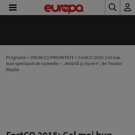
ACASĂ
ȘTIRI
RADIO
Programe
>
DRUM CU PRIORITATE
> FestCO 2015: Cel mai
bun spectacol de comedie – „Mobilă și durere”, de Teodor
Mazilu
CONCURSURI
PODCAST
ASCULTĂ
LIVE