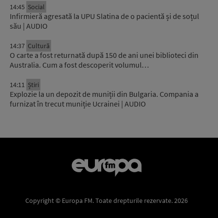
14:45
Social
Infirmieră agresată la UPU Slatina de o pacientă și de soțul
său | AUDIO
14:37
Cultură
O carte a fost returnată după 150 de ani unei biblioteci din
Australia. Cum a fost descoperit volumul…
14:11
Știri
Explozie la un depozit de muniții din Bulgaria. Compania a
furnizat în trecut muniție Ucrainei | AUDIO
Copyright © Europa FM. Toate drepturile rezervate. 2026