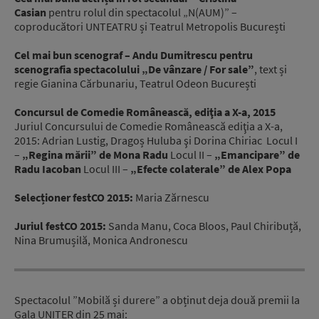
Casian
pentru rolul din spectacolul „N(AUM)” –
coproducători UNTEATRU și Teatrul Metropolis București
Cel mai bun scenograf – Andu Dumitrescu pentru
scenografia spectacolului „De vânzare / For sale”
, text și
regie Gianina Cărbunariu, Teatrul Odeon București
Concursul de Comedie Românească, ediţia a X-a, 2015
Juriul Concursului de Comedie Românească ediţia a X-a,
2015: Adrian Lustig, Dragoș Huluba şi Dorina Chiriac Locul I
–
„Regina mării” de Mona Radu
Locul II –
„Emancipare” de
Radu Iacoban
Locul III –
„Efecte colaterale” de Alex Popa
Selecționer festCO 2015:
Maria Zărnescu
Juriul festCO 2015:
Sanda Manu, Coca Bloos, Paul Chiribuță,
Nina Brumușilă, Monica Andronescu
Spectacolul ”Mobilă și durere” a obținut deja două premii la
Gala UNITER din 25 mai: