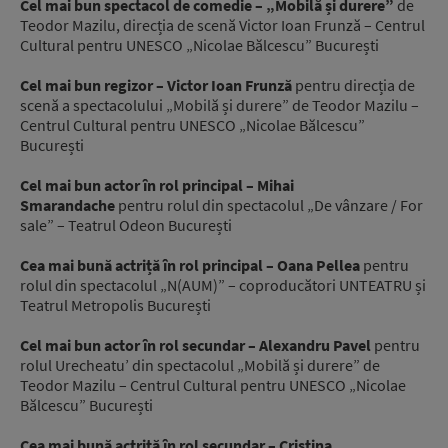
Cel mai bun spectacol de comedie – „Mobilă și durere”
de
Teodor Mazilu, direcția de scenă Victor Ioan Frunză – Centrul
Cultural pentru UNESCO „Nicolae Bălcescu” București
Cel mai bun regizor – Victor Ioan Frunză
pentru direcția de
scenă a spectacolului „Mobilă și durere” de Teodor Mazilu –
Centrul Cultural pentru UNESCO „Nicolae Bălcescu”
București
Cel mai bun actor în rol principal – Mihai
Smarandache
pentru rolul din spectacolul „De vânzare / For
sale” – Teatrul Odeon București
Cea mai bună actriță în rol principal – Oana Pellea
pentru
rolul din spectacolul „N(AUM)” – coproducători UNTEATRU și
Teatrul Metropolis București
Cel mai bun actor în rol secundar – Alexandru Pavel
pentru
rolul Urecheatu’ din spectacolul „Mobilă și durere” de
Teodor Mazilu – Centrul Cultural pentru UNESCO „Nicolae
Bălcescu” București
Cea mai bună actriță în rol secundar – Cristina