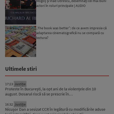
Mogoș și Vlad Udrescu, desemnați cei mai buni
actori în roluri principale | AUDIO
„The book was better”: de ce avem impresia că
adaptarea cinematografică nu se compară cu
lectura?
Ultimele stiri
17:23
Justiție
Proteste în București, la opt ani de la violențele din 10
august. Dosarul riscă să se prescrie în…
16:32
Justiție
Nicușor Dan a sesizat CCR în legătură cu modificările aduse