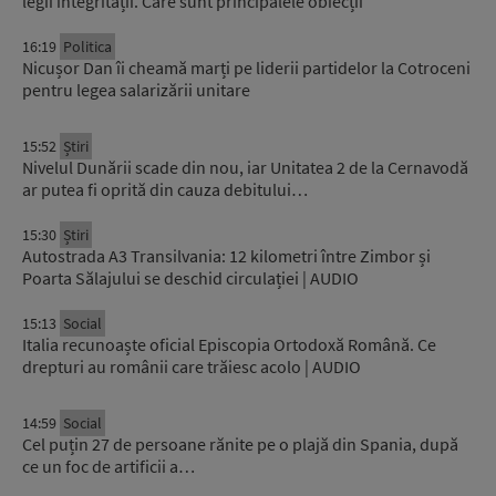
legii integrității. Care sunt principalele obiecții
16:19
Politica
Nicușor Dan îi cheamă marți pe liderii partidelor la Cotroceni
pentru legea salarizării unitare
15:52
Știri
Nivelul Dunării scade din nou, iar Unitatea 2 de la Cernavodă
ar putea fi oprită din cauza debitului…
15:30
Știri
Autostrada A3 Transilvania: 12 kilometri între Zimbor și
Poarta Sălajului se deschid circulației | AUDIO
15:13
Social
Italia recunoaște oficial Episcopia Ortodoxă Română. Ce
drepturi au românii care trăiesc acolo | AUDIO
14:59
Social
Cel puțin 27 de persoane rănite pe o plajă din Spania, după
ce un foc de artificii a…