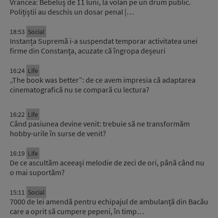
Vrancea: Bebeluș de 11 luni, la volan pe un drum public.
Polițiștii au deschis un dosar penal |…
18:53
Social
Instanța Supremă i-a suspendat temporar activitatea unei
firme din Constanța, acuzate că îngropa deșeuri
16:24
Life
„The book was better”: de ce avem impresia că adaptarea
cinematografică nu se compară cu lectura?
16:22
Life
Când pasiunea devine venit: trebuie să ne transformăm
hobby-urile în surse de venit?
16:19
Life
De ce ascultăm aceeași melodie de zeci de ori, până când nu
o mai suportăm?
15:11
Social
7000 de lei amendă pentru echipajul de ambulanță din Bacău
care a oprit să cumpere pepeni, în timp…