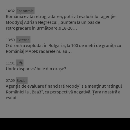
14:32
Economie
România evită retrogradarea, potrivit evaluărilor agenției
Moody’s| Adrian Negrescu: ,,Suntem la un pas de
retrogradare în următoarele 18-20…
13:59
Externe
O dronă a explodat în Bulgaria, la 100 de metri de granița cu
România| MApN: radarele nu au…
11:01
Life
Unde dispar vrăbiile din orașe?
07:09
Social
Agenția de evaluare financiară Moody`s a menținut ratingul
României la „Baa3”, cu perspectivă negativă. Țara noastră a
evitat…