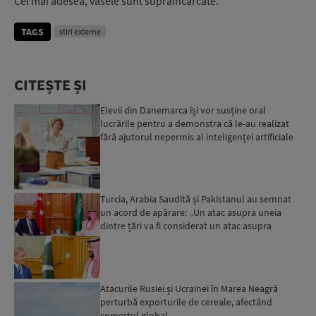
Cel mai adesea, vasele sunt supraîncărcate.
TAGS
stiri externe
CITEȘTE ȘI
Elevii din Danemarca își vor susține oral
lucrările pentru a demonstra că le-au realizat
fără ajutorul nepermis al inteligenței artificiale
Turcia, Arabia Saudită și Pakistanul au semnat
un acord de apărare: „Un atac asupra uneia
dintre țări va fi considerat un atac asupra
tuturor”...
Atacurile Rusiei și Ucrainei în Marea Neagră
perturbă exporturile de cereale, afectând
comerțul global