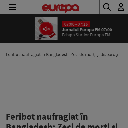
07:00 - 07:15
ACASĂ
Jurnalul Europa FM 07:00
Echipa Știrilor Europa FM
ȘTIRI
RADIO
Feribot naufragiat în Bangladesh: Zeci de morţi şi dispăruţi
CONCURSURI
PODCAST
ASCULTĂ
LIVE
Feribot naufragiat în
Bangladesh: Zeci de morţi şi